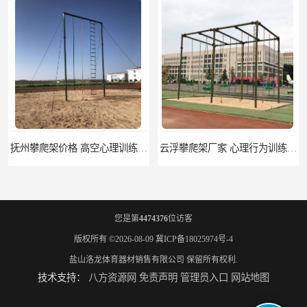
抚州攀爬架价格 高空心理训练器材 标准尺寸
云浮攀爬架厂家 心理行为训练器材 质量保证
您是第
4474376
位访客
版权所有 ©2026-08-09
冀ICP备18025974号-4
盐山洛龙体育器材销售有限公司
保留所有权利.
技术支持：
八方资源网
免责声明
管理员入口
网站地图