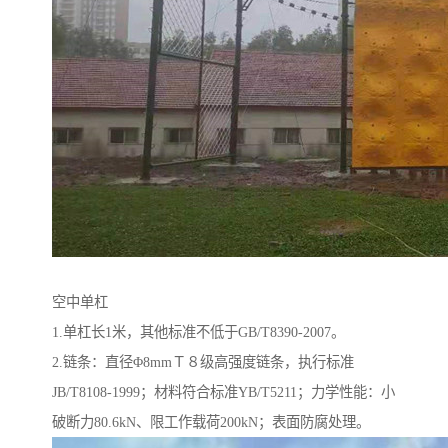
空中单杠
1.单杠长1米，其他标准不低于GB/T8390-2007。
2.链条：直径Φ8mmＴ８级高强度链条，执行标准
JB/T8108-1999；材料符合标准YB/T5211；力学性能：小
破断力80.6kN、限工作载荷200kN；表面防腐处理。