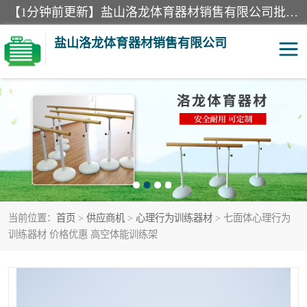
【1分钟前更新】盐山洛龙体育器材销售有限公司批量供应：300米障碍器材、400米障碍器材、部队训练器材、双杠、体操垫、舞蹈把杆等产品。盐山洛龙体育器材销售有限公司经过多年的发展，集研发，生产，销售，售后服务为一体. 奉行“质量，信誉，服务”的宗旨，以开拓创新的精神和真诚守信的态度积极进取。
盐山洛龙体育器材销售有限公司
单双杠
舞蹈把杆
400米障碍器材
体操垫
300米障碍器材
攀爬架
当前位置：
首页
>
供应商机
>
心理行为训练器材
> 七面体心理行为
塑胶跑道
400米障碍器材1
训练器材 价格优惠 高空体能训练架
警犬训练器材
心理行为训练器材