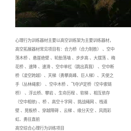
心理行为训练器材主要以高空训练架为主要训练器材，
高空拓展器材常见项目有：合力桥（合力制胜） 、空中
荡木桥 、悬崖绝壁 、轮胎荡墙 、步步高 、大摆荡 、梅
花桥 、速降 、速滑 、空中单杠（跳出真我） 、空中断
桥（凌空跨越）、天梯（勇攀高峰、巨人梯）、天使之
手（丛林绳索） 、空中木桥 、飞夺泸定桥（空中索链
桥） 、浮云桥、攀岩 、生命历程 、软梯 、相互依存
（空中相依) 、桥 、高空十字网 、挑战绳网 、栈道
壁 、晃板桥 、穿越障碍 、云梯 、缘分天空 、风雨彩
虹、勇往直前
高空综合心理行为训练项目