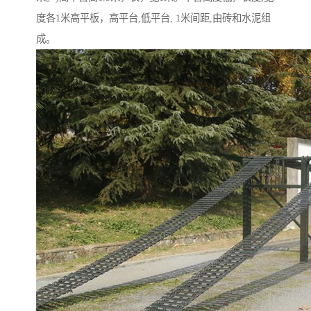
度各1米高平板，高平台,低平台, 1米间距,由砖和水泥组
成。