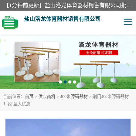
【1分钟前更新】盐山洛龙体育器材销售有限公司批量供应：300米障碍器材、400米障碍器材、部队训练器材、双杠、体操垫、舞蹈把杆等产品。盐山洛龙体育器材销售有限公司经过多年的发展，集研发，生产，销售，售后服务为一体. 奉行“质量，信誉，服务”的宗旨，以开拓创新的精神和真诚守信的态度积极进取。
盐山洛龙体育器材销售有限公司
单双杠
舞蹈把杆
400米障碍器材
体操垫
300米障碍器材
攀爬架
当前位置：
首页
>
供应商机
>
400米障碍器材
> 荆门400米障碍器材
塑胶跑道
400米障碍器材1
厂家 量大优惠
警犬训练器材
心理行为训练器材