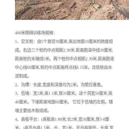
400米障碍训练场规格：
1、交叉桩：由5个直径30厘米,高出地面10厘米的跨度组
成。右边三个桩的中点相距2.30米,距离跑道中线30厘米,
距离桩的末端线5米。两个桩的中点相距2.30米,距离跑道
中心线60厘米,桩的中点距离终点线6.15米。这些桩由水
泥制成。
2、沟槽：长度,宽度和深度均为2米。沟壁应垂直。
3、低墙：宽2米,高1.1米,厚20厘米。这个洞宽50厘米,高
40厘米。下缘距离地面60厘米。 它位于低墙的左侧。矮
墙主要由木板组成。
4、高板平台：(高板高1.80米,长2米,宽50厘米,厚5-8厘
米。)高平台高1.5米，长，宽1米。平台高度低，长度,宽