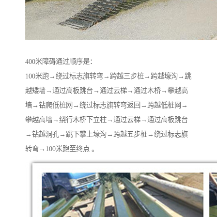
400米障碍通过顺序是：
100米跑→绕过标志旗转弯→跨越三步桩→跨越壕沟→跳
越矮墙→通过高板跳台→通过云梯→通过木桥→攀越高
墙→钻爬低桩网→绕过标志旗转弯返回→跨越低桩网→
攀越高墙→绕行木桥下立柱→通过云梯→通过高板跳台
→钻越洞孔→跳下攀上壕沟→跨越五步桩→绕过标志旗
转弯→100米跑至终点 。