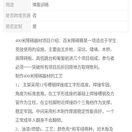
用途
体能训练
是否跨境货源
否
是否定制
是
400米障碍器材项目介绍：百米障碍赛是一项适合于学生
竞技使用的设施，主要由五步桩、深坑、矮墙、木桥、
高障碍板、高低跳台和匍匐前进几个项目组成，参与者
必须一一突破所有项目后折回原地方取得胜利。
制作400米障碍器材的工艺
1， 主架采用12号槽钢焊接成工字形底座，焊接牢固，
角度为标准直角。在工字形底座的基础上焊接槽钢及方
管作为立柱，在立柱脚附近焊接四个三角档作为支撑，
稳定牢固。中间采用杉木制作厚度稳定性能良好，一个
正常成年人翻身不会翻倒。
2、油漆(喷塑)、工艺：颜色有*和军绿两种，对木板及