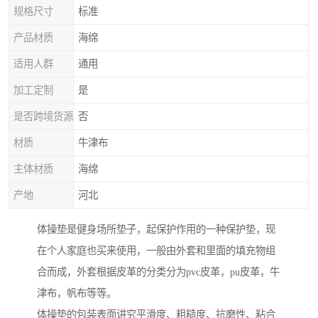
规格尺寸
标准
产品材质
海绵
适用人群
通用
加工定制
是
是否跨境货源
否
材质
牛津布
主体材质
海绵
产地
河北
体操垫是健身场所垫子，起保护作用的一种保护垫，现
在个人家庭也买来使用，一般由外套和里面的填充物组
合而成，外套根据皮革的分类分为pvc皮革，pu皮革，牛
津布，帆布等等。
体操垫的包装表面讲究平滑度、粗糙度、抗磨性、粘合