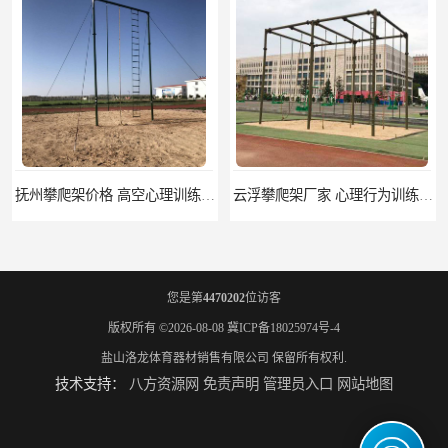
抚州攀爬架价格 高空心理训练器材 标准尺寸
云浮攀爬架厂家 心理行为训练器材 质量保证
您是第
4470202
位访客
版权所有 ©2026-08-08
冀ICP备18025974号-4
盐山洛龙体育器材销售有限公司
保留所有权利.
技术支持：
八方资源网
免责声明
管理员入口
网站地图
濮阳攀爬架价格 训练攀爬架 批发价格
宁德攀爬架参数 爬绳架 量大优惠