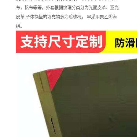
布，帆布等等。外套根据纹理分类分为光面皮革、亚光
皮革,子体操垫的填充物多为珍珠棉， 早采用聚乙烯海
绵。