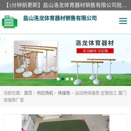
【1分钟前更新】盐山洛龙体育器材销售有限公司批量供应：300米障碍器材、400米障碍器材、部队训练器材、双杠、体操垫、舞蹈把杆等产品。盐山洛龙体育器材销售有限公司经过多年的发展，集研发，生产，销售，售后服务为一体. 奉行“质量，信誉，服务”的宗旨，以开拓创新的精神和真诚守信的态度积极进取。
盐山洛龙体育器材销售有限公司
单双杠
舞蹈把杆
400米障碍器材
体操垫
300米障碍器材
攀爬架
当前位置：
首页
>
供应商机
>
体操垫
> 运动场体操垫 定做加工 厦门
塑胶跑道
400米障碍器材1
体操垫厂家
警犬训练器材
心理行为训练器材