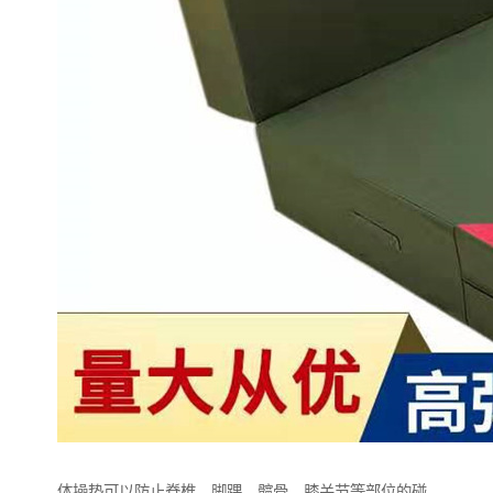
体操垫可以防止脊椎，脚踝，髋骨，膝关节等部位的碰