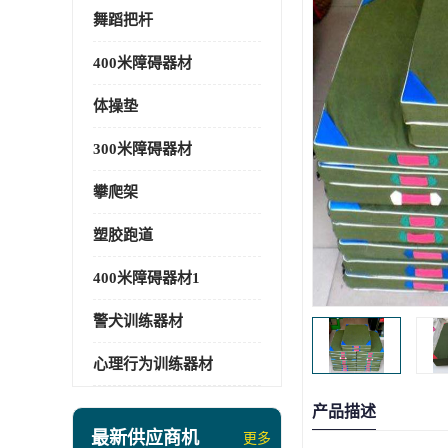
舞蹈把杆
400米障碍器材
体操垫
300米障碍器材
攀爬架
塑胶跑道
400米障碍器材1
警犬训练器材
心理行为训练器材
产品描述
最新供应商机
更多