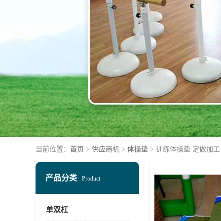
当前位置：
首页
>
供应商机
>
体操垫
> 训练体操垫 定做加
产品分类
Product
单双杠