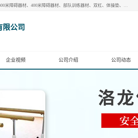
【1分钟前更新】盐山洛龙体育器材销售有限公司批量供应：300米障碍器材、400米障碍器材、部队训练器材、双杠、体操垫、舞蹈把杆等产品。盐山洛龙体育器材销售有限公司经过多年的发展，集研发，生产，销售，售后服务为一体. 奉行“质量，信誉，服务”的宗旨，以开拓创新的精神和真诚守信的态度积极进取。
有限公司
企业视频
公司介绍
公司动态