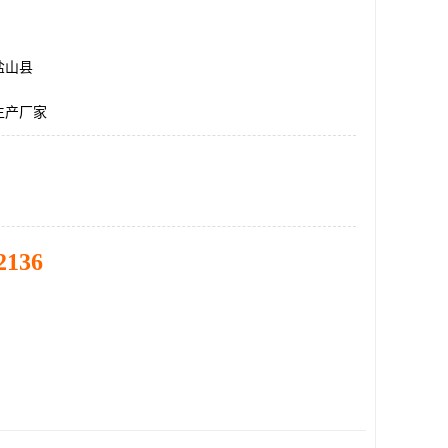
盐山县
生产厂家
2136