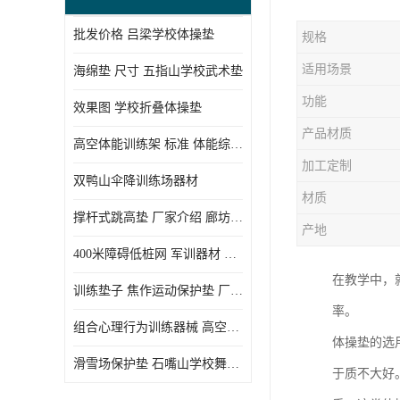
批发价格 吕梁学校体操垫
规格
适用场景
海绵垫 尺寸 五指山学校武术垫
功能
效果图 学校折叠体操垫
产品材质
高空体能训练架 标准 体能综合训练架
加工定制
双鸭山伞降训练场器材
材质
撑杆式跳高垫 厂家介绍 廊坊舞蹈室体操垫
产地
400米障碍低桩网 军训器材 厂家实物图
在教学中，
训练垫子 焦作运动保护垫 厂家销售
率。
组合心理行为训练器械 高空拓展训练架 守信厂家
体操垫的选
滑雪场保护垫 石嘴山学校舞蹈垫
于质不大好