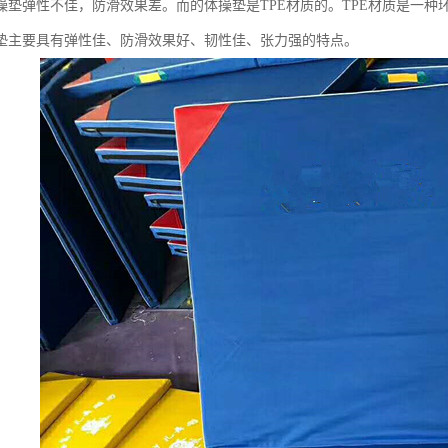
操垫弹性不佳，防滑效果差。而的体操垫是TPE材质的。TPE材质是一种
垫主要具有弹性佳、防滑效果好、韧性佳、张力强的特点。