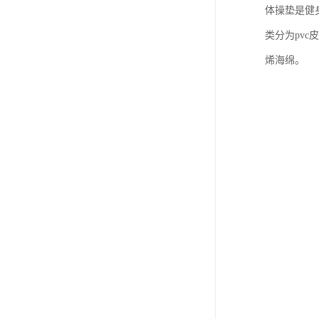
体操垫是健
类分为pv
烯海绵。