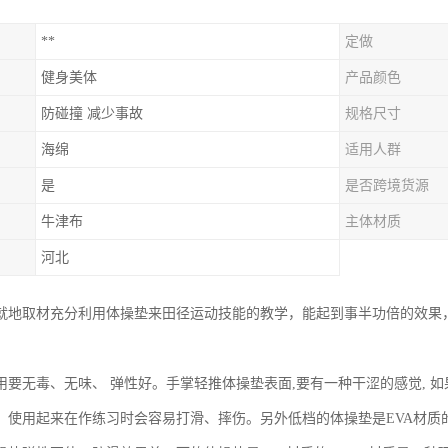
**
定做
健身美体
产品颜色
防碰撞 减少事故
规格尺寸
海绵
适用人群
是
是否跨境货源
牛津布
主体材质
河北
就地取材充分利用体操垫来田径运动技能的教学，能起到事半功倍的效果
用要无毒、无味、 弹性好。手掌轻推体操垫表面,要有一种干涩的感觉, 
。使用起来在作练习时会容易打滑、摔伤。另外低档的体操垫是EVA材质