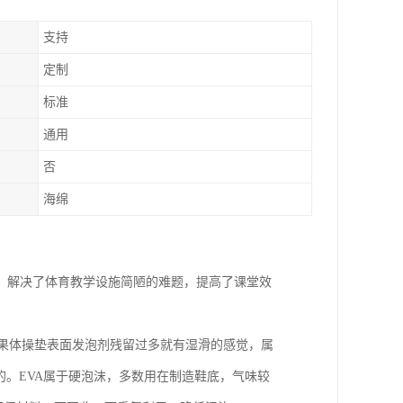
支持
定制
标准
通用
否
海绵
，解决了体育教学设施简陋的难题，提高了课堂效
如果体操垫表面发泡剂残留过多就有湿滑的感觉，属
的。EVA属于硬泡沫，多数用在制造鞋底，气味较