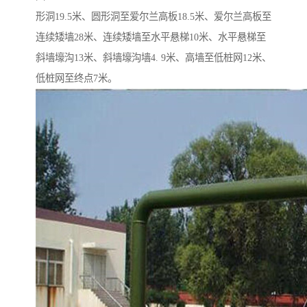
形洞19.5米、圆形洞至爱尔兰高板18.5米、爱尔兰高板至
连续矮墙28米、连续矮墙至水平悬梯10米、水平悬梯至
斜墙壕沟13米、斜墙壕沟墙4. 9米、高墙至低桩网12米、
低桩网至终点7米。