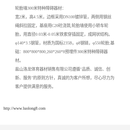
轮胎墙300米特种障碍器材：
宽2米，高4.5米，边框采用DN100镀锌管，两侧用钢丝
绳斜拉固定，基座用C20砼浇筑;轮胎墙使用小轿车轮
胎，用直径0.03米-0.05米铁索穿插固定，成网状结构。
φ140*3.5钢管，材质为国标235B，φ8钢链，φ550轮胎;基
础：800*800*800;260*260*8预埋件300米特种障碍器
材。
盐山洛龙体育器材销售有限公司遵循“品质、诚信、创
新、服务”的原则方针，真诚的为客户所想，尽心尽力为
客户提供满意的服务。
http://www.luolong8.com