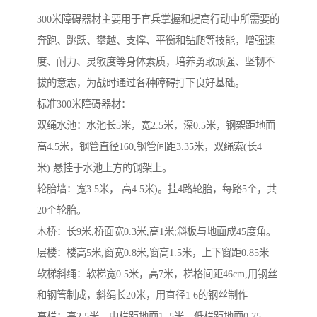
300米障碍器材主要用于官兵掌握和提高行动中所需要的
奔跑、跳跃、攀越、支撑、平衡和钻爬等技能，增强速
度、耐力、灵敏度等身体素质，培养勇敢顽强、坚韧不
拔的意志，为战时通过各种障碍打下良好基础。
标准300米障碍器材：
双绳水池：水池长5米，宽2.5米，深0.5米，钢架距地面
高4.5米，钢管直径160,钢管间距3.35米，双绳索(长4
米) 悬挂于水池上方的钢架上。
轮胎墙：宽3.5米， 高4.5米)。挂4路轮胎，每路5个，共
20个轮胎。
木桥：长9米,桥面宽0.3米,高1米;斜板与地面成45度角。
层楼：楼高5米,窗宽0.8米,窗高1.5米，上下窗距0.85米
软梯斜绳：软梯宽0.5米，高7米，梯格间距46cm,用钢丝
和钢管制成，斜绳长20米，用直径1 6的钢丝制作
高栏：高2.5米，中栏距地面1 .5米，低栏距地面0.75