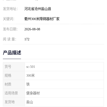
发货地址：
河北省沧州盐山县
关键词：
衢州300米障碍器材厂家
发布日期：
2026-08-08
阅 读 量：
172
产品描述
货号
sc-501
规格
300米
材质
铁
适用场景
健身器材
发货地
盐山