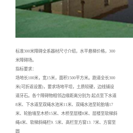
标准300米障碍全系器材尺寸介绍，水平悬梯价格，300
米障碍场。
指标要求：
场地长100米，宽15米，面积1500平方米。跑道全长300
米(可折返设置)，要求场地平坦，土质较硬，边线铺设
道牙石。各个障碍物相邻边缘距离分别为:起点至下水道
8米、下水道至双绳水池米11米、双绳水池至轮胎墙17
米、轮胎墙至木桥15米、木桥至层楼8米、层楼至软梯斜
绳4米、软梯斜绳栏9. 5米、高栏至方窗13. 7米、方窗至
圆