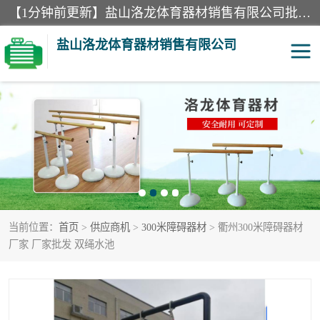
【1分钟前更新】盐山洛龙体育器材销售有限公司批量供应：300米障碍器材、400米障碍器材、部队训练器材、双杠、体操垫、舞蹈把杆等产品。盐山洛龙体育器材销售有限公司经过多年的发展，集研发，生产，销售，售后服务为一体. 奉行“质量，信誉，服务”的宗旨，以开拓创新的精神和真诚守信的态度积极进取。
盐山洛龙体育器材销售有限公司
单双杠
舞蹈把杆
400米障碍器材
体操垫
300米障碍器材
攀爬架
当前位置：
首页
>
供应商机
>
300米障碍器材
> 衢州300米障碍器材
塑胶跑道
400米障碍器材1
厂家 厂家批发 双绳水池
警犬训练器材
心理行为训练器材