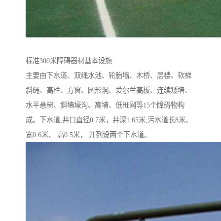
标准300米障碍器材基本设施:
主要由下水道、双绳水池、轮胎墙、木桥、层楼、软梯
斜绳、高栏、方窗、圆形洞、爱尔兰高板、连续矮墙、
水平悬梯、斜墙壕沟、高墙、低桩网等15个障碍物构
成。下水道;井口直径0.7米，井深1.65米;污水道长8米、
宽0.6米、 高0.5米， 并列设两个下水道。