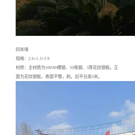
四米墙
规格：2.6×1.3×3.9
材质：主材质为100\80槽钢、50角钢、3厚花纹钢板。正
面为花纹钢板，表面平整，刺。后平台高3米。