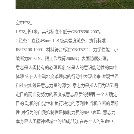
空中单杠
1.单杠长1米，其他标准不低于GB/T8390-2007。
2.链条：直径Φ8mmＴ８级高强度链条，执行标准
JB/T8108-1999；材料符合标准YB/T5211；力学性能：小
破断力80.6kN、限工作载荷200kN；表面防腐处理。
意志是人类特有的心理现象,它是人的意识能动性的集中
体现.它在人主动地变革现实的行动中表现出来.客观世界
和社会实践是意志力量的源泉. 意志力是指人们为达到既
定目的而自觉努力的程度或意志品质的强弱.一个人确定
目的.动机的自觉性和执行决定的原则性.当机立断的果断
性.对行为的自我抑制性是抑制力强的集中表现. 意志力
本身是人类精神领域**的组成部分,在每个人的生命中 ...