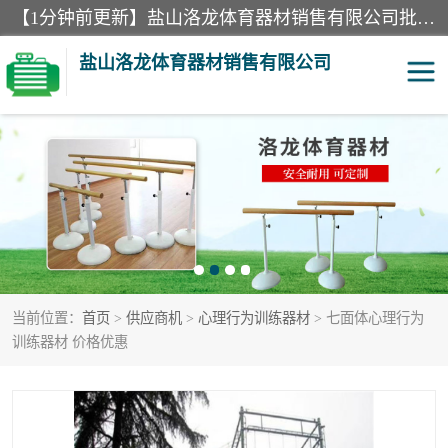
【1分钟前更新】盐山洛龙体育器材销售有限公司批量供应：300米障碍器材、400米障碍器材、部队训练器材、双杠、体操垫、舞蹈把杆等产品。盐山洛龙体育器材销售有限公司经过多年的发展，集研发，生产，销售，售后服务为一体. 奉行“质量，信誉，服务”的宗旨，以开拓创新的精神和真诚守信的态度积极进取。
盐山洛龙体育器材销售有限公司
单双杠
舞蹈把杆
400米障碍器材
体操垫
300米障碍器材
攀爬架
当前位置：
首页
>
供应商机
>
心理行为训练器材
> 七面体心理行为
塑胶跑道
400米障碍器材1
训练器材 价格优惠
警犬训练器材
心理行为训练器材