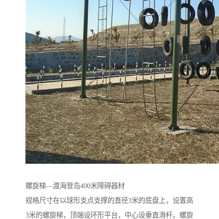
螺旋梯—渡海登岛400米障碍器材
规格尺寸在以球形支点支撑的直径3米的底盘上，设置高
3米的螺旋梯，顶端设环形平台，中心设垂直滑杆。螺旋