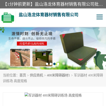
【1分钟前更新】盐山洛龙体育器材销售有限公司批量供应：300米障碍器材、400米障碍器材、部队训练器材、双杠、体操垫、舞蹈把杆等产品。盐山洛龙体育器材销售有限公司经过多年的发展，集研发，生产，销售，售后服务为一体. 奉行“质量，信誉，服务”的宗旨，以开拓创新的精神和真诚守信的态度积极进取。
盐山洛龙体育器材销售有限公司
单双杠
舞蹈把杆
400米障碍器材
体操垫
300米障碍器材
攀爬架
当前位置：
首页
>
供应商机
>
400米障碍器材1
> 军训器材 400米障碍
塑胶跑道
400米障碍器材1
训练场 高度规格
警犬训练器材
心理行为训练器材