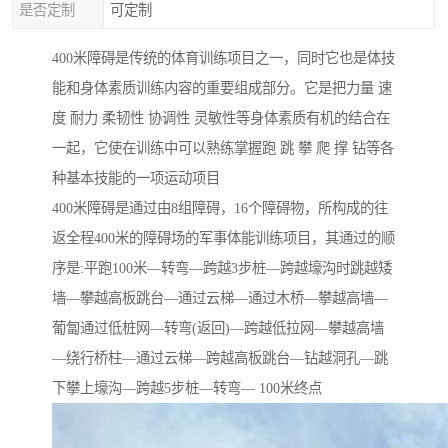
是否定制
可定制
400米障碍是传统的体育训练项目之一，同时它也是体技
能和身体素质训练内容的重要组成部分。它是把力量 速
度 耐力 柔韧性 协调性 灵敏性等身体素质有机的结合在
一起，它使在训练中可以熟练掌握跑 跳 攀 爬 撑 钻等各
种基本技能的一项运动项目
400米障碍是通过由8组障碍，16个障碍物，所构成的往
返全程400米的障碍场的军事体能训练项目，其通过的顺
序是:平跑100米—转弯—跨越3步桩—跨越壕沟时跳越矮
墙—攀越高板跳台—通过云梯—通过木桥—攀越高墙—
葡匐通过低桩网—转弯(返回)—跨越低拉网—攀越高墙
—绕行桥柱—通过云梯—跨越高板跳台—钻越洞孔—跳
下攀上壕沟—跨越5步桩—转弯— 100米终点