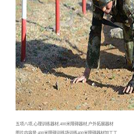
五项八项,心理训练器材,400米障碍器材,户外拓展器材
图片内容是:400米障碍训练场训练400米障碍器材加工工