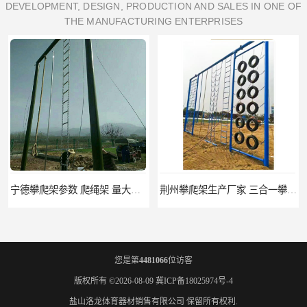
DEVELOPMENT, DESIGN, PRODUCTION AND SALES IN ONE OF
THE MANUFACTURING ENTERPRISES
宁德攀爬架参数 爬绳架 量大优惠
荆州攀爬架生产厂家 三合一攀登架 定做加工
您是第
4481066
位访客
版权所有 ©2026-08-09
冀ICP备18025974号-4
盐山洛龙体育器材销售有限公司
保留所有权利.