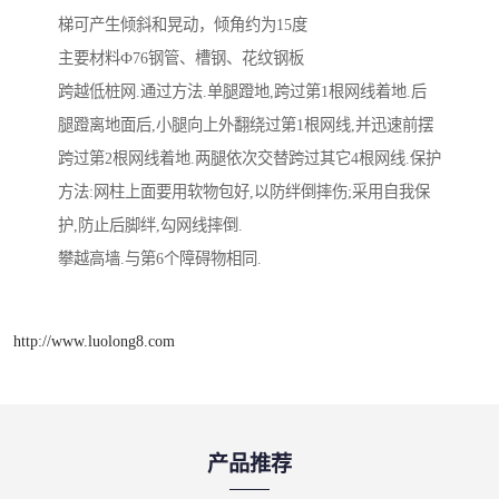
梯可产生倾斜和晃动，倾角约为15度
主要材料Ф76钢管、槽钢、花纹钢板
跨越低桩网.通过方法.单腿蹬地,跨过第1根网线着地.后
腿蹬离地面后,小腿向上外翻绕过第1根网线,并迅速前摆
跨过第2根网线着地.两腿依次交替跨过其它4根网线.保护
方法:网柱上面要用软物包好,以防绊倒摔伤;采用自我保
护,防止后脚绊,勾网线摔倒.
攀越高墙.与第6个障碍物相同.
http://www.luolong8.com
产品推荐