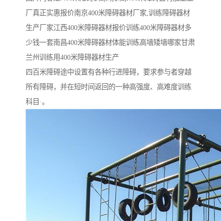
厂真正实惠报价南京400米障碍器材厂家,训练障碍器材
生产厂家江西400米障碍器材报价训练400米障碍器材多
少钱一套南昌400米障碍器材体能训练高墙矮墙哪家甘肃
兰州训练用400米障碍器材生产
四百米障碍途中设置有各种行进障碍，要求参与者穿越
所有障碍，并在短时间返回的一种高强度、高难度训练
科目·。