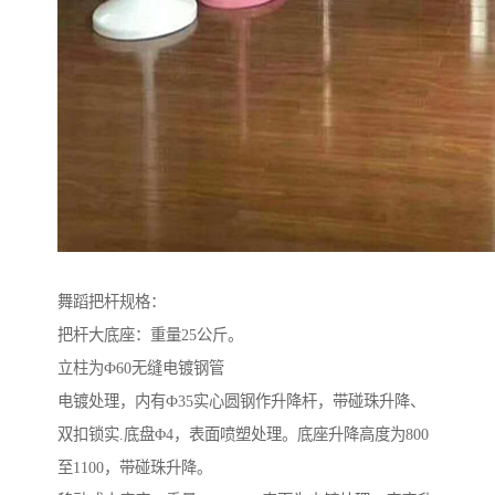
舞蹈把杆规格：
把杆大底座：重量25公斤。
立柱为Ф60无缝电镀钢管
电镀处理，内有Ф35实心圆钢作升降杆，带碰珠升降、
双扣锁实.底盘Φ4，表面喷塑处理。底座升降高度为800
至1100，带碰珠升降。