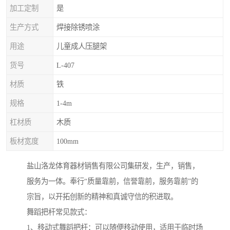
加工定制
是
生产方式
焊接除锈喷涂
用途
儿童成人压腿架
货号
L-407
材质
铁
规格
1-4m
杠材质
木质
板材宽度
100mm
盐山洛龙体育器材销售有限公司集研发，生产，销售，
服务为一体。奉行“质量靠前，信誉靠前，服务靠前”的
宗旨，以开拓创新的精神和真诚守信的积进取。
舞蹈把杆常见款式：
1、移动式舞蹈把杆：可以随便移动使用，适用于临时场