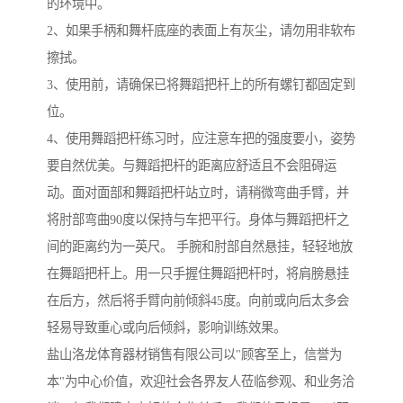
的环境中。
2、如果手柄和舞杆底座的表面上有灰尘，请勿用非软布
擦拭。
3、使用前，请确保已将舞蹈把杆上的所有螺钉都固定到
位。
4、使用舞蹈把杆练习时，应注意车把的强度要小，姿势
要自然优美。与舞蹈把杆的距离应舒适且不会阻碍运
动。面对面部和舞蹈把杆站立时，请稍微弯曲手臂，并
将肘部弯曲90度以保持与车把平行。身体与舞蹈把杆之
间的距离约为一英尺。 手腕和肘部自然悬挂，轻轻地放
在舞蹈把杆上。用一只手握住舞蹈把杆时，将肩膀悬挂
在后方，然后将手臂向前倾斜45度。向前或向后太多会
轻易导致重心或向后倾斜，影响训练效果。
盐山洛龙体育器材销售有限公司以"顾客至上，信誉为
本"为中心价值，欢迎社会各界友人莅临参观、和业务洽