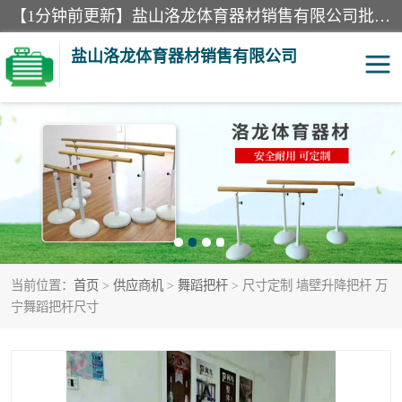
【1分钟前更新】盐山洛龙体育器材销售有限公司批量供应：300米障碍器材、400米障碍器材、部队训练器材、双杠、体操垫、舞蹈把杆等产品。盐山洛龙体育器材销售有限公司经过多年的发展，集研发，生产，销售，售后服务为一体. 奉行“质量，信誉，服务”的宗旨，以开拓创新的精神和真诚守信的态度积极进取。
盐山洛龙体育器材销售有限公司
单双杠
舞蹈把杆
400米障碍器材
体操垫
300米障碍器材
攀爬架
当前位置：
首页
>
供应商机
>
舞蹈把杆
> 尺寸定制 墙壁升降把杆 万
塑胶跑道
400米障碍器材1
宁舞蹈把杆尺寸
警犬训练器材
心理行为训练器材