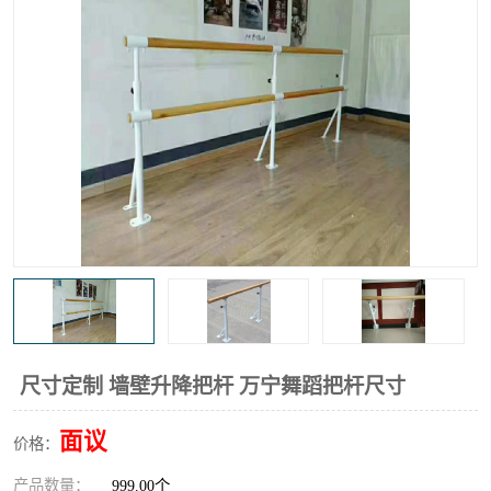
尺寸定制 墙壁升降把杆 万宁舞蹈把杆尺寸
面议
价格：
产品数量：
999.00个