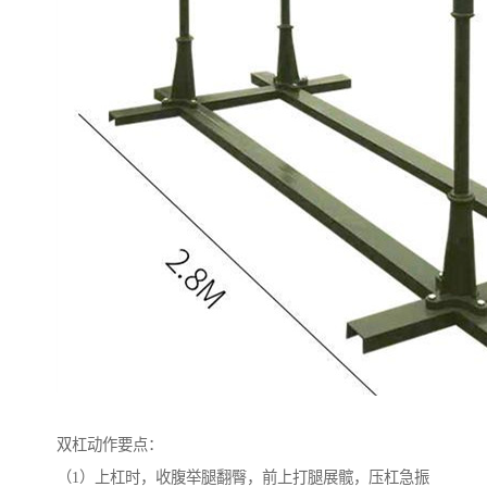
双杠动作要点：
（1）上杠时，收腹举腿翻臀，前上打腿展髋，压杠急振