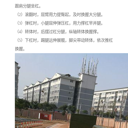
跟肩分腿坐杠。
（2）滚翻时，屈臂用力提臀起，及时换握大分腿。
（3）弹杠时，小腿屈伸弹压杠，用力撑杠早并腿。
（4）转体时，后摆过杠分腿，纵轴转体换握撑。
（5）下杠时，踢腿远伸展髋，脚尖带动转体，依次推杠
换握。