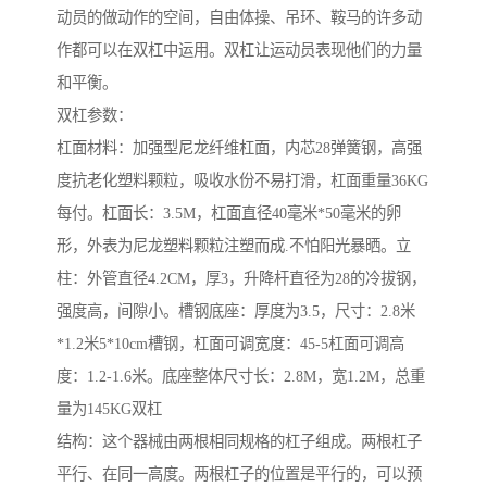
动员的做动作的空间，自由体操、吊环、鞍马的许多动
作都可以在双杠中运用。双杠让运动员表现他们的力量
和平衡。
双杠参数：
杠面材料：加强型尼龙纤维杠面，内芯28弹簧钢，高强
度抗老化塑料颗粒，吸收水份不易打滑，杠面重量36KG
每付。杠面长：3.5M，杠面直径40毫米*50毫米的卵
形，外表为尼龙塑料颗粒注塑而成.不怕阳光暴晒。立
柱：外管直径4.2CM，厚3，升降杆直径为28的冷拔钢，
强度高，间隙小。槽钢底座：厚度为3.5，尺寸：2.8米
*1.2米5*10cm槽钢，杠面可调宽度：45-5杠面可调高
度：1.2-1.6米。底座整体尺寸长：2.8M，宽1.2M，总重
量为145KG双杠
结构：这个器械由两根相同规格的杠子组成。两根杠子
平行、在同一高度。两根杠子的位置是平行的，可以预