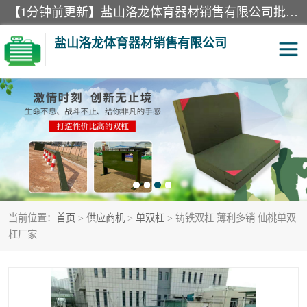
【1分钟前更新】盐山洛龙体育器材销售有限公司批量供应：300米障碍器材、400米障碍器材、部队训练器材、双杠、体操垫、舞蹈把杆等产品。盐山洛龙体育器材销售有限公司经过多年的发展，集研发，生产，销售，售后服务为一体. 奉行“质量，信誉，服务”的宗旨，以开拓创新的精神和真诚守信的态度积极进取。
盐山洛龙体育器材销售有限公司
单双杠
舞蹈把杆
400米障碍器材
体操垫
300米障碍器材
攀爬架
当前位置：
首页
>
供应商机
>
单双杠
> 铸铁双杠 薄利多销 仙桃单双
塑胶跑道
400米障碍器材1
杠厂家
警犬训练器材
心理行为训练器材