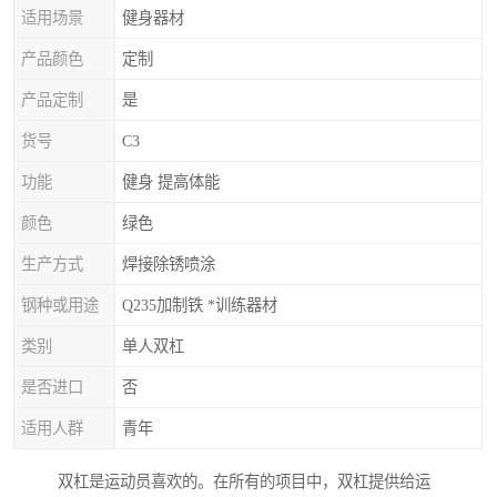
适用场景
健身器材
产品颜色
定制
产品定制
是
货号
C3
功能
健身 提高体能
颜色
绿色
生产方式
焊接除锈喷涂
钢种或用途
Q235加制铁 *训练器材
类别
单人双杠
是否进口
否
适用人群
青年
双杠是运动员喜欢的。在所有的项目中，双杠提供给运