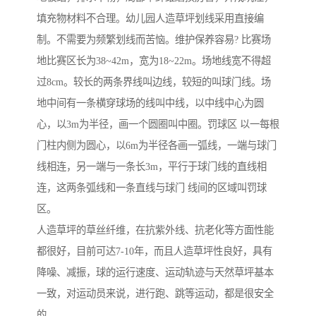
填充物材料不合理。幼儿园人造草坪划线采用直接编
制。不需要为频繁划线而苦恼。维护保养容易? 比赛场
地比赛区长为38~42m，宽为18~22m。场地线宽不得超
过8cm。较长的两条界线叫边线，较短的叫球门线。场
地中间有一条横穿球场的线叫中线，以中线中心为圆
心，以3m为半径，画一个圆圈叫中圈。罚球区 以一每根
门柱内侧为圆心，以6m为半径各画一弧线，一端与球门
线相连，另一端与一条长3m，平行于球门线的直线相
连，这两条弧线和一条直线与球门 线间的区域叫罚球
区。
人造草坪的草丝纤维，在抗紫外线、抗老化等方面性能
都很好，目前可达7-10年，而且人造草坪性良好，具有
降噪、减振，球的运行速度、运动轨迹与天然草坪基本
一致，对运动员来说，进行跑、跳等运动，都是很安全
的。