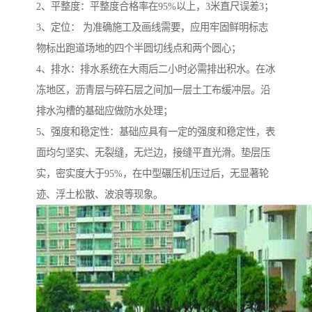
2、平整度：平整度合格率在95%以上，3米直尺误差3；
3、定位： 为准确施工及画线需要，应用牢固鲜明标志
物标出跑道场地的四个半圆切线点和两个圆心；
4、排水：排水系统在大雨后二小时必需排出积水。在冰
冻地区，沥青层与碎石层之间加一层土工布缓冲层。沿
排水沟槽的基础应做防水处理；
5、强度和稳定性：基础应具有一定的强度和稳定性，表
面均匀坚实、无裂缝，无烂边，接缝平直光滑。垫层压
实，密实度大于95%，在中型碾压机压过后，无显著轮
迹、浮土松散、波浪等现象。