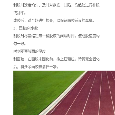
刮胶时速度均匀，及时对露底、凹陷、凸起处进行补胶
或刮平。
成胶后，对全场进行检查，以保证面胶铺设的厚度。
3、面胶的摊铺：
刮胶时尽量缩短每一桶胶液的间隔时间，使成胶速度均
匀一致。
时刻观察胶面的厚度。
刮面胶，在面胶未固化前，撒上红颗粒，待其完全固化
后，将多余面胶粒清扫干净。