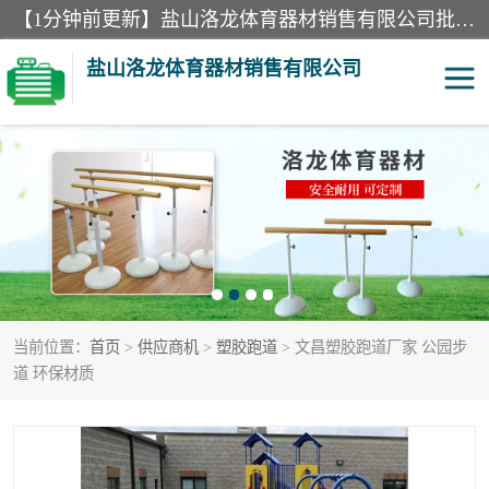
【1分钟前更新】盐山洛龙体育器材销售有限公司批量供应：300米障碍器材、400米障碍器材、部队训练器材、双杠、体操垫、舞蹈把杆等产品。盐山洛龙体育器材销售有限公司经过多年的发展，集研发，生产，销售，售后服务为一体. 奉行“质量，信誉，服务”的宗旨，以开拓创新的精神和真诚守信的态度积极进取。
盐山洛龙体育器材销售有限公司
单双杠
舞蹈把杆
400米障碍器材
体操垫
300米障碍器材
攀爬架
当前位置：
首页
>
供应商机
>
塑胶跑道
> 文昌塑胶跑道厂家 公园步
塑胶跑道
400米障碍器材1
道 环保材质
警犬训练器材
心理行为训练器材