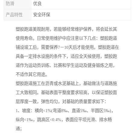
防滑
优良
产品特性
安全环保
塑胶跑道美观耐用，若能够经常维护保养，将会延长其
使用寿命。日常使用维护中应注意以下几点：塑胶跑道
铺设竣工后，需要保养7－10天后才能使用。塑胶跑道在
具备一定排水设施的条件下，适应全天候使用，塑胶跑
道作为运动员训练、比赛和学生运动及健身锻炼之用，
不适作其它用途。
塑胶跑道施工在沥青或水泥基础上，基础做法与道路施
工大致相同。基础表面平整度要求较高，以保证塑胶面
层厚度一致，弹性均匀，对基础的质量要求如下：
1、坡度：横向<1%(弯道8‰、直道5‰、半圆区5‰)，
纵向<1‰，跳高区<0.4%，表面应平坦光滑、排水畅
通；