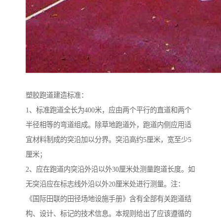
塑胶跑道建造标准：
1、标准跑道全长为400米，应由两个平行的直道和两个
半径相等的弯道组成。除草地跑道外，跑道内侧应用适
宜材料制成的突沿加以分界。突沿高约5厘米，宽至少5
厘米；
2、应在跑道内突沿外沿以外30厘米处测量跑道长度。如
无突沿应在标志线外沿以外20厘米处进行测量。注：
《国际田联的田径场地设施手册》含有全部有关跑道结
构、设计、标记的技术信息。本规则给出了应该遵循的