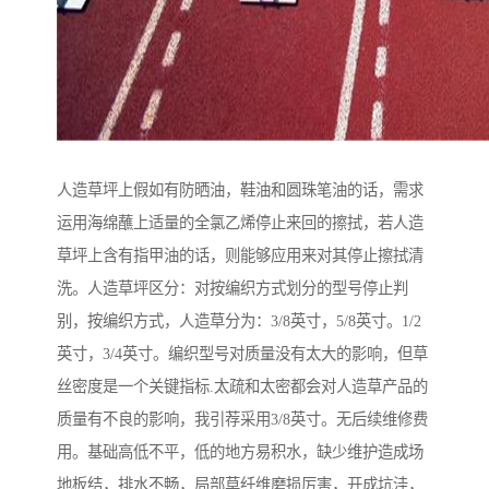
人造草坪上假如有防晒油，鞋油和圆珠笔油的话，需求
运用海绵蘸上适量的全氯乙烯停止来回的擦拭，若人造
草坪上含有指甲油的话，则能够应用来对其停止擦拭清
洗。人造草坪区分：对按编织方式划分的型号停止判
别，按编织方式，人造草分为：3/8英寸，5/8英寸。1/2
英寸，3/4英寸。编织型号对质量没有太大的影响，但草
丝密度是一个关键指标.太疏和太密都会对人造草产品的
质量有不良的影响，我引荐采用3/8英寸。无后续维修费
用。基础高低不平，低的地方易积水，缺少维护造成场
地板结，排水不畅，局部草纤维磨损厉害，开成坑洼，