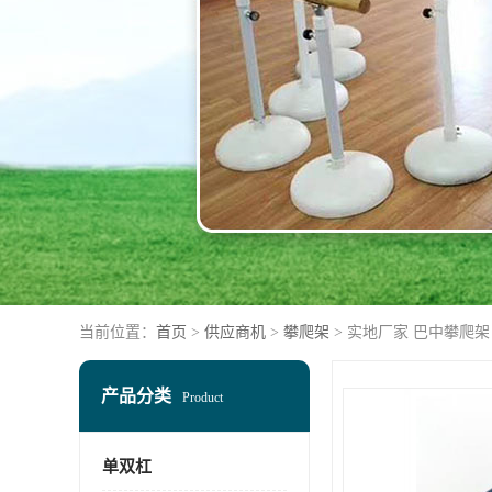
当前位置：
首页
>
供应商机
>
攀爬架
> 实地厂家 巴中攀爬
产品分类
Product
单双杠