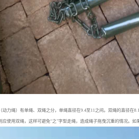
（动力绳）有单绳、双绳之分，单绳直径在9.4至11之间。双绳的直径在8
则应使用双绳，这样可避免“之”字型走绳，造成绳子拖曳沉重的情况。如