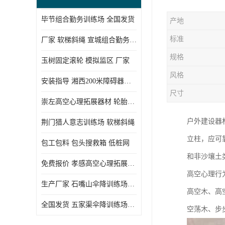
毕节组合勤务训练场 全国发货
产地
标准
厂家 软梯斜绳 宣城组合勤务训练场
规格
玉树固定滚轮 模拟监区 厂家
风格
安装指导 湘西200米障碍器材 模拟机降平台
尺寸
崇左高空心理拓展器材 轮胎墙 技术参数
户外建设器
荆门猎人意志训练场 软梯斜绳
立柱，应可
包工包料 包头搜救箱 低桩网
和非沙壤土
免费报价 孝感高空心理拓展器材 低桩网
高空心理行
生产厂家 石嘴山伞降训练场器材 空中单杠
高空木、高
全国发货 五家渠伞降训练场器材 低桩网
空荡木、步