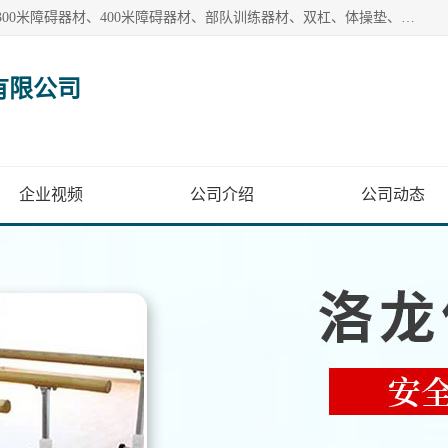
【1分钟前更新】盐山洛龙体育器材销售有限公司批量供应：300米障碍器材、400米障碍器材、部队训练器材、双杠、体操垫、舞蹈把杆等产品。盐山洛龙体育器材销售有限公司经过多年的发展，集研发，生产，销售，售后服务为一体. 奉行“质量，信誉，服务”的宗旨，以开拓创新的精神和真诚守信的态度积极进取。
有限公司
企业视频
公司介绍
公司动态