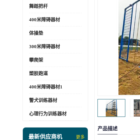
舞蹈把杆
400米障碍器材
体操垫
300米障碍器材
攀爬架
塑胶跑道
400米障碍器材1
警犬训练器材
心理行为训练器材
产品描述
最新供应商机
更多