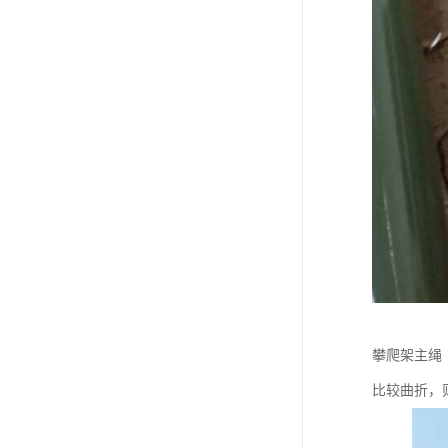
攀爬架主绳
比较曲折，