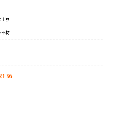
盐山县
练器材
2136