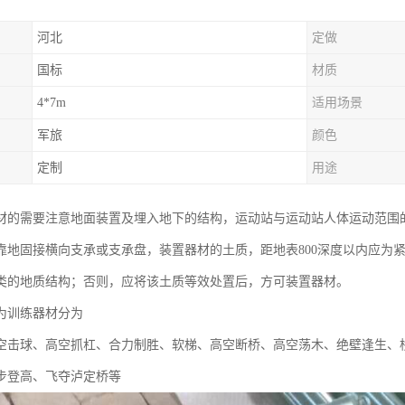
河北
定做
国标
材质
4*7m
适用场景
军旅
颜色
定制
用途
材的需要注意地面装置及埋入地下的结构，运动站与运动站人体运动范围
靠地固接横向支承或支承盘，装置器材的土质，距地表800深度以内应为紧
类的地质结构；否则，应将该土质等效处置后，方可装置器材。
为训练器材分为
空击球、高空抓杠、合力制胜、软梯、高空断桥、高空荡木、绝壁逢生、
步登高、飞夺泸定桥等