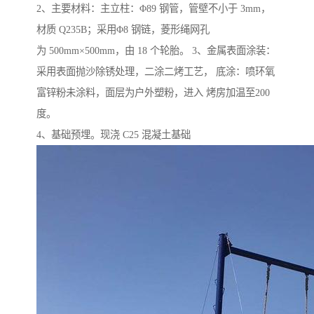
2、主要材料：主立柱：Φ89 钢管，管壁不小于 3mm，
材质 Q235B；采用Φ8 钢链，菱形绳网孔
为 500mm×500mm，由 18 个轮胎。 3、金属表面涂装：
采用表面抛沙除锈处理，二涂二烤工艺， 底涂：喷环氧
富锌粉未涂料，面层为户外塑粉，进入 烤房加温至200
度。
4、基础预埋。现浇 C25 混凝土基础