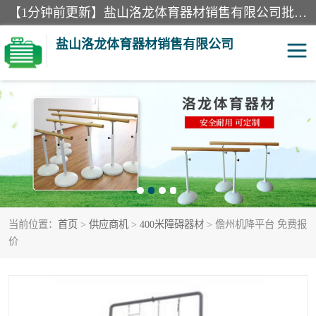
【1分钟前更新】盐山洛龙体育器材销售有限公司批量供应：300米障碍器材、400米障碍器材、部队训练器材、双杠、体操垫、舞蹈把杆等产品。盐山洛龙体育器材销售有限公司经过多年的发展，集研发，生产，销售，售后服务为一体. 奉行“质量，信誉，服务”的宗旨，以开拓创新的精神和真诚守信的态度积极进取。
盐山洛龙体育器材销售有限公司
单双杠
舞蹈把杆
400米障碍器材
体操垫
300米障碍器材
攀爬架
当前位置：
首页
>
供应商机
>
400米障碍器材
> 儋州机降平台 免费报
塑胶跑道
400米障碍器材1
价
警犬训练器材
心理行为训练器材