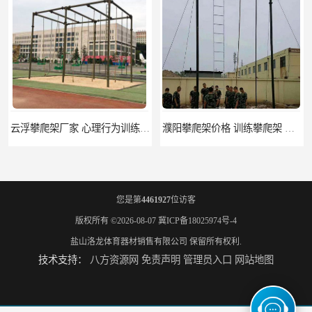
云浮攀爬架厂家 心理行为训练器材 质量保证
濮阳攀爬架价格 训练攀爬架 批发价格
您是第
4461927
位访客
版权所有 ©2026-08-07
冀ICP备18025974号-4
盐山洛龙体育器材销售有限公司
保留所有权利.
技术支持：
八方资源网
免责声明
管理员入口
网站地图
宁德攀爬架参数 爬绳架 量大优惠
荆州攀爬架生产厂家 三合一攀登架 定做加工