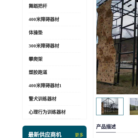
舞蹈把杆
400米障碍器材
体操垫
300米障碍器材
攀爬架
塑胶跑道
400米障碍器材1
警犬训练器材
心理行为训练器材
产品描述
最新供应商机
更多