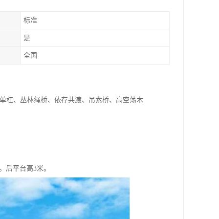
标准
是
全国
中单杠、丛林绳桥、依存共渡、吊索桥、高空荡木
刺。后平台高3米。