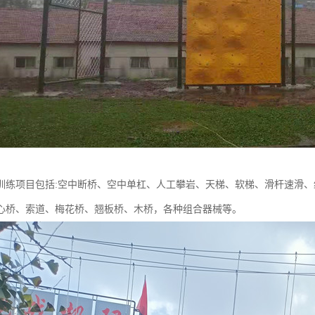
训练项目包括:空中断桥、空中单杠、人工攀岩、天梯、软梯、滑杆速滑
心桥、索道、梅花桥、翘板桥、木桥，各种组合器械等。