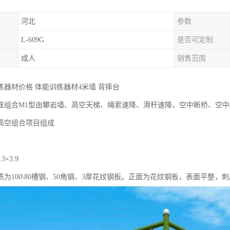
河北
参数
L-609G
是否可定制
成人
销售范围
练器材价格 体能训练器材4米墙 背摔台
准组合M1型由攀岩墙、高空天梯、绳索速降、滑杆速降、空中断桥、空
高空组合项目组成
3×3.9
为100\80槽钢、50角钢、3厚花纹钢板。正面为花纹钢板，表面平整，