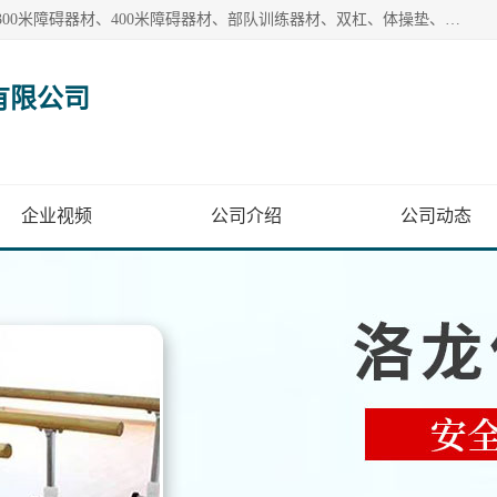
【1分钟前更新】盐山洛龙体育器材销售有限公司批量供应：300米障碍器材、400米障碍器材、部队训练器材、双杠、体操垫、舞蹈把杆等产品。盐山洛龙体育器材销售有限公司经过多年的发展，集研发，生产，销售，售后服务为一体. 奉行“质量，信誉，服务”的宗旨，以开拓创新的精神和真诚守信的态度积极进取。
有限公司
企业视频
公司介绍
公司动态