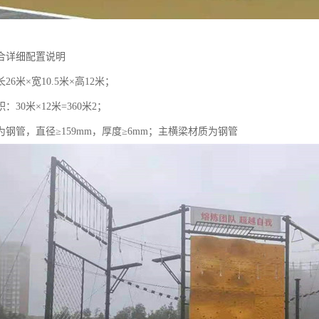
合详细配置说明
6米×宽10.5米×高12米；
30米×12米=360米2；
钢管，直径≥159mm，厚度≥6mm；主横梁材质为钢管