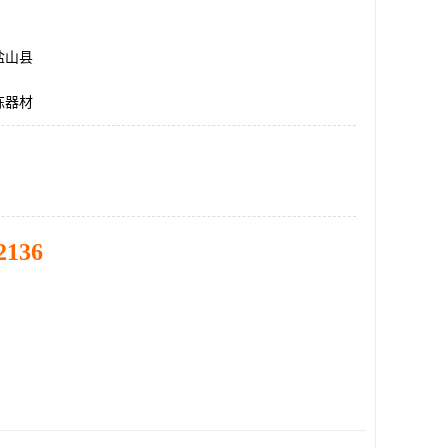
盐山县
练器材
2136