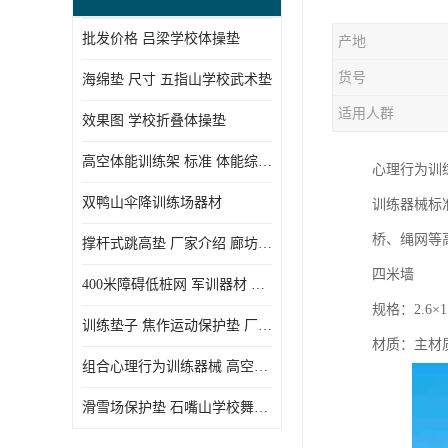
批发价格 吕梁学校体操垫
产地
货号
海绵垫 尺寸 五指山学校武术垫
适用人群
效果图 学校折叠体操垫
高空体能训练架 标准 体能综合训练架
心理行为训
双鸭山伞降训练场器材
训练器械标
桥、绳网等
撑杆式跳高垫 厂家介绍 廊坊舞蹈室体操垫
四米墙
400米障碍低桩网 军训器材 厂家实物图
规格：2.6×1.
训练垫子 焦作运动保护垫 厂家销售
材质：主材质
组合心理行为训练器械 高空拓展训练架 守信厂家
滑雪场保护垫 石嘴山学校舞蹈垫