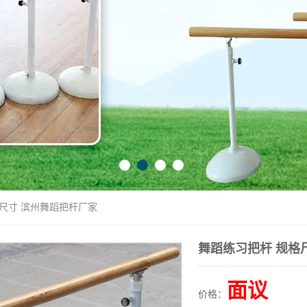
格尺寸 滨州舞蹈把杆厂家
舞蹈练习把杆 规格
面议
价格：