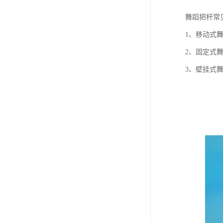
舞蹈把杆常
1、移动式
2、固定式
3、壁挂式