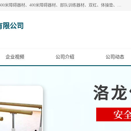
【1分钟前更新】盐山洛龙体育器材销售有限公司批量供应：300米障碍器材、400米障碍器材、部队训练器材、双杠、体操垫、舞蹈把杆等产品。盐山洛龙体育器材销售有限公司经过多年的发展，集研发，生产，销售，售后服务为一体. 奉行“质量，信誉，服务”的宗旨，以开拓创新的精神和真诚守信的态度积极进取。
有限公司
企业视频
公司介绍
公司动态