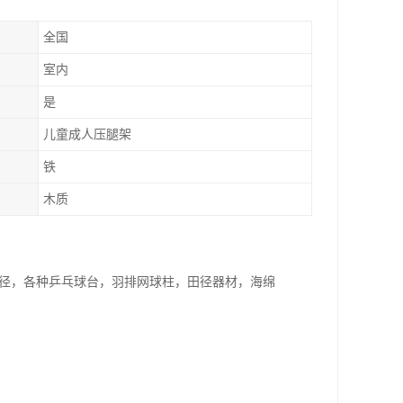
全国
室内
是
儿童成人压腿架
铁
木质
路径，各种乒乓球台，羽排网球柱，田径器材，海绵