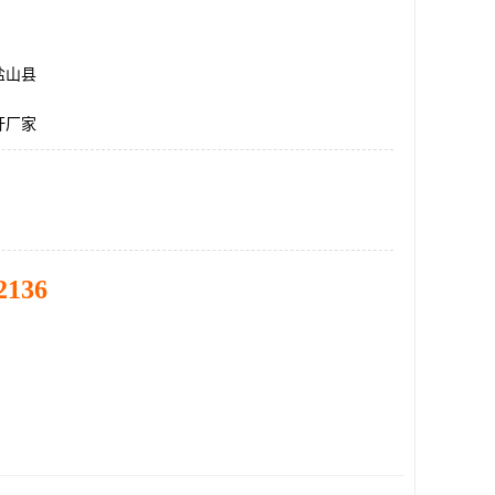
盐山县
杆厂家
2136