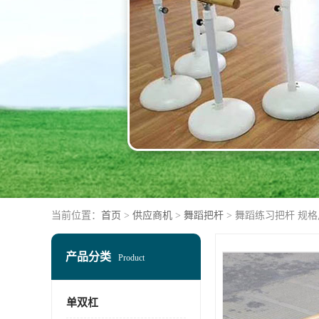
当前位置：
首页
>
供应商机
>
舞蹈把杆
> 舞蹈练习把杆 规
产品分类
Product
单双杠