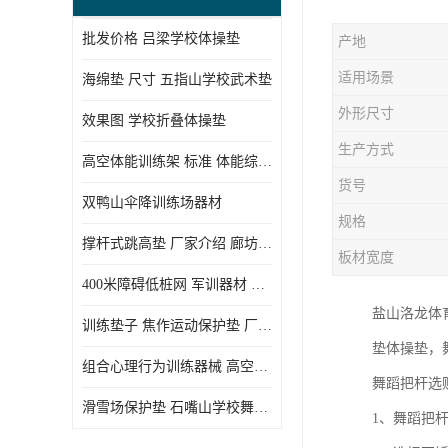
批发价格 吕梁学校体操垫
产地
适用场景
海绵垫 尺寸 五指山学校武术垫
外形尺寸
效果图 学校折叠体操垫
生产方式
高空体能训练架 标准 体能综合训练架
货号
双鸭山伞降训练场器材
规格
撑杆式跳高垫 厂家介绍 廊坊舞蹈室体操垫
板材宽度
400米障碍低桩网 军训器材 厂家实物图
盐山洛龙体
训练垫子 焦作运动保护垫 厂家销售
垫体操垫，
组合心理行为训练器械 高空拓展训练架 守信厂家
舞蹈把杆选
滑雪场保护垫 石嘴山学校舞蹈垫
1、舞蹈把