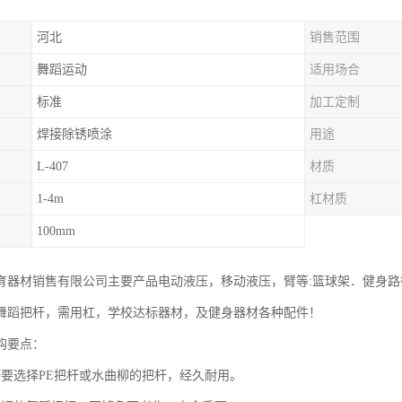
河北
销售范围
舞蹈运动
适用场合
标准
加工定制
焊接除锈喷涂
用途
L-407
材质
1-4m
杠材质
100mm
育器材销售有限公司主要产品电动液压，移动液压，臂等:篮球架．健身
舞蹈把杆，需用杠，学校达标器材，及健身器材各种配件！
购要点：
杆要选择PE把杆或水曲柳的把杆，经久耐用。