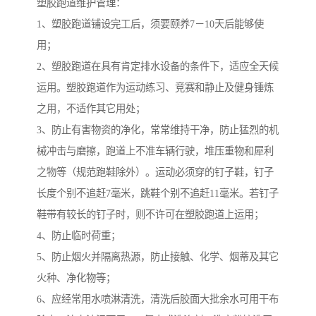
塑胶跑道维护管理：
1、塑胶跑道铺设完工后，须要颐养7－10天后能够使
用；
2、塑胶跑道在具有肯定排水设备的条件下，适应全天候
运用。塑胶跑道作为运动练习、竞赛和静止及健身锤炼
之用，不适作其它用处；
3、防止有害物资的净化，常常维持干净，防止猛烈的机
械冲击与磨擦，跑道上不准车辆行驶，堆压重物和犀利
之物等（规范跑鞋除外）。运动必须穿的钉子鞋，钉子
长度个别不追赶7毫米，跳鞋个别不追赶11毫米。若钉子
鞋带有较长的钉子时，则不许可在塑胶跑道上运用；
4、防止临时荷重；
5、防止烟火并隔离热源，防止接触、化学、烟蒂及其它
火种、净化物等；
6、应经常用水喷淋清洗，清洗后胶面大批余水可用干布