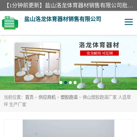
【1分钟前更新】盐山洛龙体育器材销售有限公司批量供应：300米障碍器材、400米障碍器材、部队训练器材、双杠、体操垫、舞蹈把杆等产品。盐山洛龙体育器材销售有限公司经过多年的发展，集研发，生产，销售，售后服务为一体. 奉行“质量，信誉，服务”的宗旨，以开拓创新的精神和真诚守信的态度积极进取。
盐山洛龙体育器材销售有限公司
单双杠
舞蹈把杆
400米障碍器材
体操垫
300米障碍器材
攀爬架
当前位置：
首页
>
供应商机
>
塑胶跑道
> 佛山塑胶跑道厂家 人造草
塑胶跑道
400米障碍器材1
坪 生产厂家
警犬训练器材
心理行为训练器材