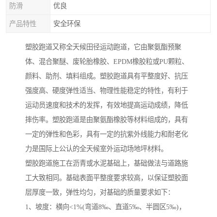
防滑
优良
产品特性
安全环保
塑胶跑道又称全天候田径运动跑道，它由聚氨酯预聚
体、混合聚醚、废轮胎橡胶、EPDM橡胶粒或PU颗粒、
颜料、助剂、填料组成。塑胶跑道具有平整度好、抗压
强度高、硬度弹性适当、物理性能稳定的特性，有利于
运动员速度和技术的发挥，有效地提高运动成绩，降低
摔伤率。塑胶跑道是由聚氨酯橡胶等材料组成的，具有
一定的弹性和色彩，具有一定的抗紫外线能力和耐老化
力是国际上公认的全天候室外运动场地坪材料。
塑胶跑道施工在沥青或水泥基础上，基础做法与道路施
工大致相同。基础表面平整度要求较高，以保证塑胶面
层厚度一致，弹性均匀，对基础的质量要求如下：
1、坡度：横向<1%(弯道8‰、直道5‰、半圆区5‰)，