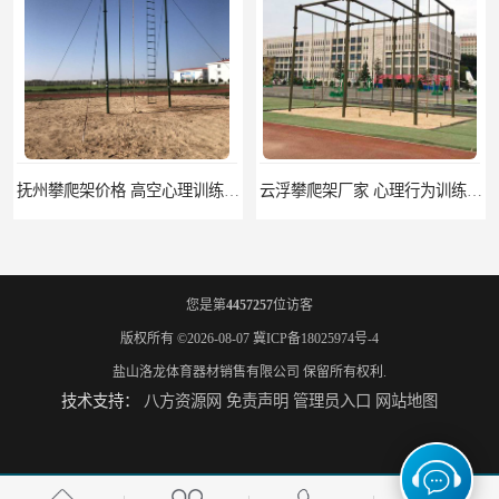
抚州攀爬架价格 高空心理训练器材 标准尺寸
云浮攀爬架厂家 心理行为训练器材 质量保证
您是第
4457257
位访客
版权所有 ©2026-08-07
冀ICP备18025974号-4
盐山洛龙体育器材销售有限公司
保留所有权利.
技术支持：
八方资源网
免责声明
管理员入口
网站地图
濮阳攀爬架价格 训练攀爬架 批发价格
宁德攀爬架参数 爬绳架 量大优惠