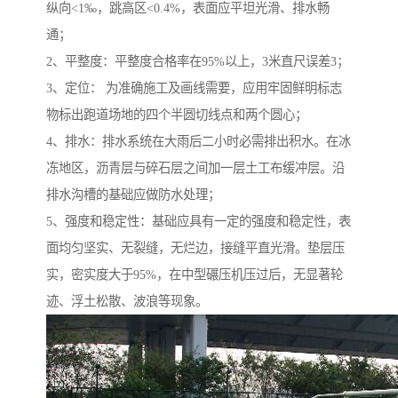
纵向<1‰，跳高区<0.4%，表面应平坦光滑、排水畅
通；
2、平整度：平整度合格率在95%以上，3米直尺误差3；
3、定位： 为准确施工及画线需要，应用牢固鲜明标志
物标出跑道场地的四个半圆切线点和两个圆心；
4、排水：排水系统在大雨后二小时必需排出积水。在冰
冻地区，沥青层与碎石层之间加一层土工布缓冲层。沿
排水沟槽的基础应做防水处理；
5、强度和稳定性：基础应具有一定的强度和稳定性，表
面均匀坚实、无裂缝，无烂边，接缝平直光滑。垫层压
实，密实度大于95%，在中型碾压机压过后，无显著轮
迹、浮土松散、波浪等现象。