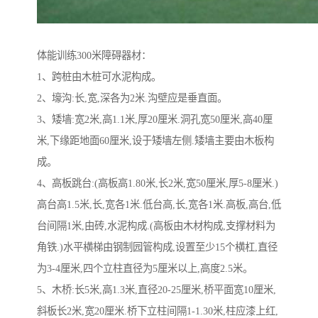
体能训练300米障碍器材：
1、跨桩由木桩可水泥构成。
2、壕沟:长,宽,深各为2米.沟壁应是垂直面。
3、矮墙:宽2米,高1.1米,厚20厘米.洞孔宽50厘米,高40厘
米,下缘距地面60厘米,设于矮墙左侧.矮墙主要由木板构
成。
4、高板跳台:(高板高1.80米,长2米,宽50厘米,厚5-8厘米.)
高台高1.5米,长,宽各1米.低台高,长,宽各1米.高板,高台,低
台间隔1米,由砖,水泥构成.(高板由木材构成,支撑材料为
角铁.)水平横梯由钢制园管构成,设置至少15个横杠,直径
为3-4厘米,四个立柱直径为5厘米以上,高度2.5米。
5、木桥:长5米,高1.3米,直径20-25厘米,桥平面宽10厘米,
斜板长2米,宽20厘米.桥下立柱间隔1-1.30米,柱应漆上红,