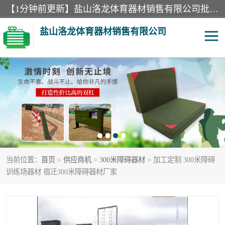
【1分钟前更新】盐山洛龙体育器材销售有限公司批量供应：300米障碍器材、400米障碍器材、部队训练器材、双杠、体操垫、舞蹈把杆等产品。盐山洛龙体育器材销售有限公司经过多年的发展，集研发，生产，销售，售后服务为一体. 奉行“质量，信誉，服务”的宗旨，以开拓创新的精神和真诚守信的态度积极进取。
盐山洛龙体育器材销售有限公司
单双杠
舞蹈把杆
400米障碍器材
体操垫
300米障碍器材
攀爬架
当前位置：
首页
>
供应商机
>
300米障碍器材
> 加工定制 300米障碍
塑胶跑道
400米障碍器材1
训练场器材 宿迁300米障碍器材厂家
警犬训练器材
心理行为训练器材