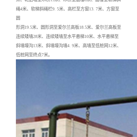
绳4米、软梯斜绳栏9. 5米、高栏至方窗13. 7米、方窗至
圆
形洞19.5米、圆形洞至爱尔兰高板18.5米、爱尔兰高板至
连续矮墙28米、连续矮墙至水平悬梯10米、水平悬梯至
斜墙壕沟13米、斜墙壕沟墙4. 9米、高墙至低桩网12米、
低桩网至终点7米。