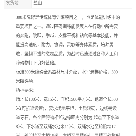
发货地
盐山
300米障碍是传统体育训练项目之一，也是体能训练中的
重要项目之一。通过障碍训练能发展人在行动中所需要
的奔跑，跳跃，攀越，支撑平衡和钻爬等基本技能，并
能提高速度，耐力，协调，灵敏等身体素质，培养勇
敢，坚韧不拔的意志品质，为战时迅速通过各种人工和
障碍物打下良好基础。
标准300米障碍全系器材尺寸介绍，水平悬梯价格，300
米障碍场。
指标要求：
场地长100米，宽15米，面积1500平方米。跑道全长300
米(可折返设置)，要求场地平坦，土质较硬，边线铺设
道牙石。各个障碍物相邻边缘距离分别为:起点至下水道
8米、下水道至双绳水池米11米、双绳水池至轮胎墙17
米、轮胎墙至木桥15米、木桥至层楼8米、层楼至软梯斜