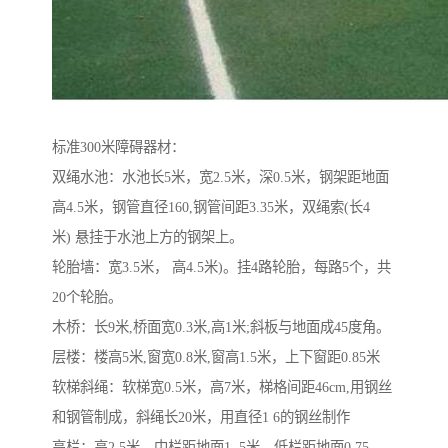
标准300米障碍器材：
双绳水池：水池长5米，宽2.5米，深0.5米，钢架距地面
高4.5米，钢管直径160,钢管间距3.35米，双绳索(长4
米) 悬挂于水池上方的钢架上。
轮胎墙：宽3.5米， 高4.5米)。挂4路轮胎，每路5个，共
20个轮胎。
木桥：长9米,桥面宽0.3米,高1米;斜板与地面成45度角。
层楼：楼高5米,窗宽0.8米,窗高1.5米，上下窗距0.85米
软梯斜绳：软梯宽0.5米，高7米，梯格间距46cm,用钢丝
和钢管制成，斜绳长20米，用直径1 6的钢丝制作
高栏：高2.5米，中栏距地面1 .5米，低栏距地面0.75