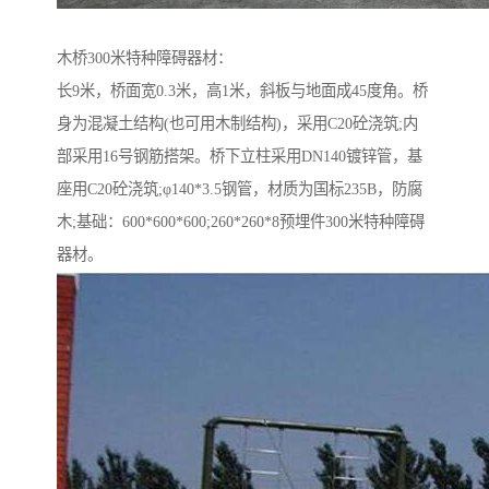
木桥300米特种障碍器材：
长9米，桥面宽0.3米，高1米，斜板与地面成45度角。桥
身为混凝土结构(也可用木制结构)，采用C20砼浇筑;内
部采用16号钢筋搭架。桥下立柱采用DN140镀锌管，基
座用C20砼浇筑;φ140*3.5钢管，材质为国标235B，防腐
木;基础：600*600*600;260*260*8预埋件300米特种障碍
器材。