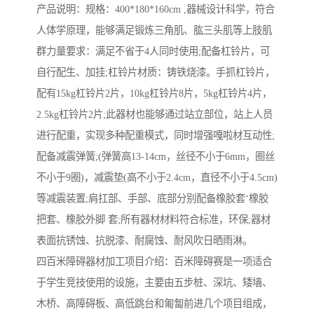
产品说明：规格：400*180*160cm ,器械设计科学，符合
人体学原理，能够满足锻炼三角肌、肱三头肌等上肢肌
群力量要求：满足不省于4人同时使用;配备杠铃片，可
自行配生、加挂;杠铃片材质：铸铁烧漆。手抓杠铃片，
配有15kg杠铃片2片，10kg杠铃片8片，5kg杠铃片4片，
2.5kg杠铃片2片;此器材也能够通过站立部位，站上人员
进行配重，实现多种配重模式，同时增强嘎啦材互动性;
配备减震弹簧;(弹簧高13-14cm，丝径不小于6mm，圈丝
不小于9圈)，减震垫(高不小于2.4cm，直径不小于4.5cm)
等减震装置;肩扛部、手部、底部分别配备橡胶套‘橡胶
把套、橡胶外脚 套;所有器材材料符合标准，环保;器材
表面抗锈蚀、抗脱漆、耐腐蚀、耐风吹日晒雨淋。
四百米障碍器材加工项目介绍：百米障碍赛是一项适合
于学生竞技使用的设施，主要由五步桩、深坑、矮墙、
木桥、高障碍板、高低跳台和匍匐前进几个项目组成，