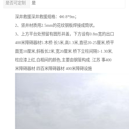
是否可定制
是
深井救援深井救援规格：Φ0.8*9m；
2、竖井材质用2.5mm的花纹钢板焊接成筒状。
3、上方平台处预留有圆形井盖，下方设有0.8m宽的出口
400米障碍器材5.木桥:长5米,高1.3米,直径20-25厘米,桥平
面宽10厘米,斜板长2米,宽20厘米.桥下立柱间隔1-1.30米,
柱应漆上红,白相间的颜色,主要由钢管构成..江苏 事400
米障碍器材 四百米障碍器材 400米障碍设施