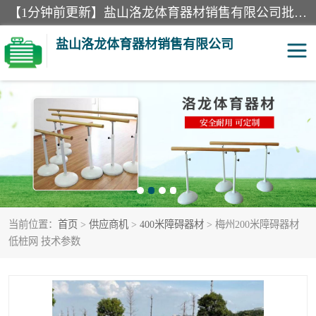
【1分钟前更新】盐山洛龙体育器材销售有限公司批量供应：300米障碍器材、400米障碍器材、部队训练器材、双杠、体操垫、舞蹈把杆等产品。盐山洛龙体育器材销售有限公司经过多年的发展，集研发，生产，销售，售后服务为一体. 奉行“质量，信誉，服务”的宗旨，以开拓创新的精神和真诚守信的态度积极进取。
盐山洛龙体育器材销售有限公司
单双杠
舞蹈把杆
400米障碍器材
体操垫
300米障碍器材
攀爬架
当前位置：
首页
>
供应商机
>
400米障碍器材
> 梅州200米障碍器材
塑胶跑道
400米障碍器材1
低桩网 技术参数
警犬训练器材
心理行为训练器材