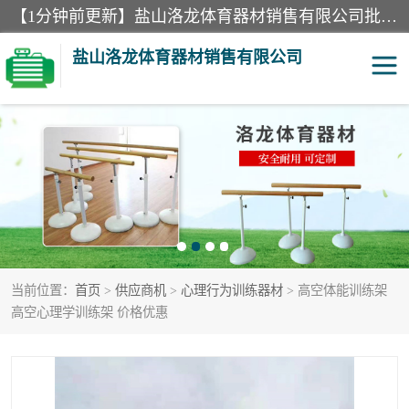
【1分钟前更新】盐山洛龙体育器材销售有限公司批量供应：300米障碍器材、400米障碍器材、部队训练器材、双杠、体操垫、舞蹈把杆等产品。盐山洛龙体育器材销售有限公司经过多年的发展，集研发，生产，销售，售后服务为一体. 奉行“质量，信誉，服务”的宗旨，以开拓创新的精神和真诚守信的态度积极进取。
盐山洛龙体育器材销售有限公司
单双杠
舞蹈把杆
400米障碍器材
体操垫
300米障碍器材
攀爬架
当前位置：
首页
>
供应商机
>
心理行为训练器材
> 高空体能训练架
塑胶跑道
400米障碍器材1
高空心理学训练架 价格优惠
警犬训练器材
心理行为训练器材