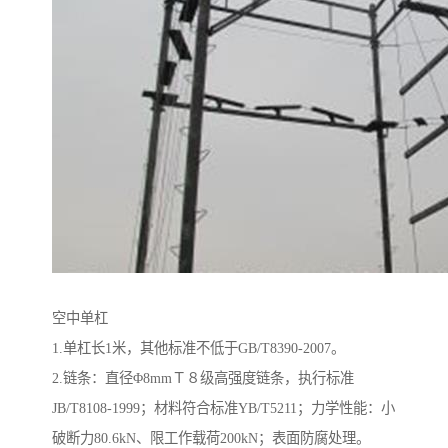
空中单杠
1.单杠长1米，其他标准不低于GB/T8390-2007。
2.链条：直径Φ8mmＴ８级高强度链条，执行标准
JB/T8108-1999；材料符合标准YB/T5211；力学性能：小
破断力80.6kN、限工作载荷200kN；表面防腐处理。