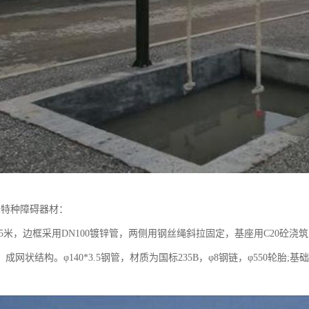
米特种障碍器材：
.5米，边框采用DN100镀锌管，两侧用钢丝绳斜拉固定，基座用C20砼浇筑;
网状结构。φ140*3.5钢管，材质为国标235B，φ8钢链，φ550轮胎;基础：800