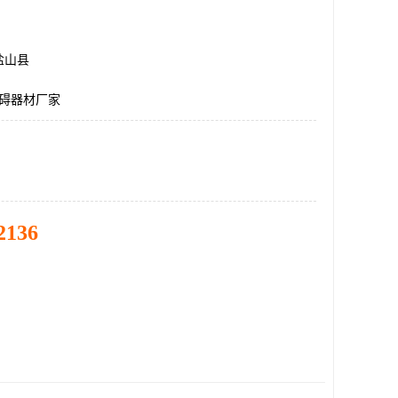
盐山县
障碍器材厂家
2136