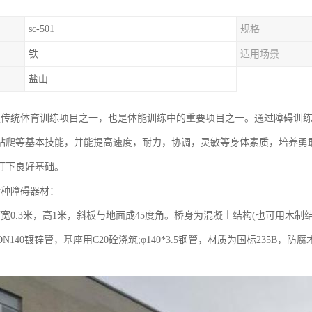
sc-501
规格
铁
适用场景
盐山
碍是传统体育训练项目之一，也是体能训练中的重要项目之一。通过障碍训
钻爬等基本技能，并能提高速度，耐力，协调，灵敏等身体素质，培养勇
打下良好基础。
特种障碍器材：
宽0.3米，高1米，斜板与地面成45度角。桥身为混凝土结构(也可用木制结
140镀锌管，基座用C20砼浇筑;φ140*3.5钢管，材质为国标235B，防腐木;基础：