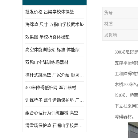
批发价格 吕梁学校体操垫
货号
材质
海绵垫 尺寸 五指山学校武术垫
发货地
效果图 学校折叠体操垫
高空体能训练架 标准 体能综合训练架
300米障
双鸭山伞降训练场器材
支撑平衡和
工和障碍物
撑杆式跳高垫 厂家介绍 廊坊舞蹈室体操垫
木桥300米
400米障碍低桩网 军训器材 厂家实物图
长9米，桥面
训练垫子 焦作运动保护垫 厂家销售
下立柱采用DN
组合心理行为训练器械 高空拓展训练架 守信厂家
障碍器材。
滑雪场保护垫 石嘴山学校舞蹈垫