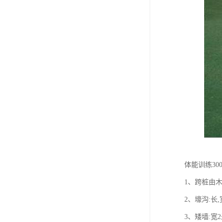
体能训练30
1、跨桩由
2、壕沟:长
3、矮墙:宽