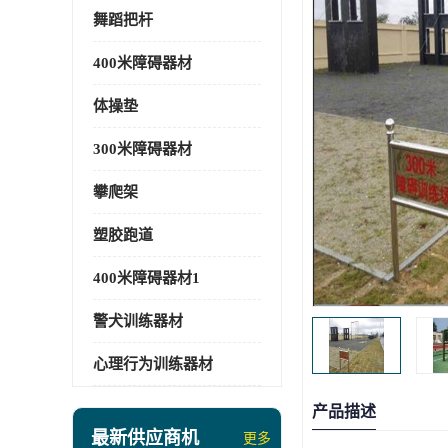
舞蹈把杆
400米障碍器材
体操垫
300米障碍器材
攀爬架
塑胶跑道
400米障碍器材1
警犬训练器材
心理行为训练器材
产品描述
最新供应商机
更多