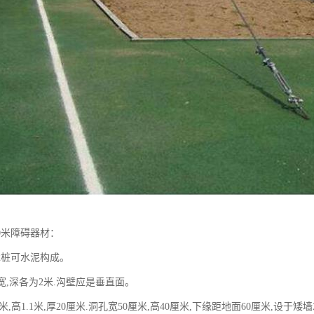
0米障碍器材：
木桩可水泥构成。
,宽,深各为2米.沟壁应是垂直面。
2米,高1.1米,厚20厘米.洞孔宽50厘米,高40厘米,下缘距地面60厘米,设