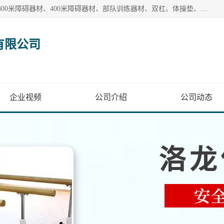
【1分钟前更新】盐山洛龙体育器材销售有限公司批量供应：300米障碍器材、400米障碍器材、部队训练器材、双杠、体操垫、舞蹈把杆等产品。盐山洛龙体育器材销售有限公司经过多年的发展，集研发，生产，销售，售后服务为一体. 奉行“质量，信誉，服务”的宗旨，以开拓创新的精神和真诚守信的态度积极进取。
有限公司
企业视频
公司介绍
公司动态