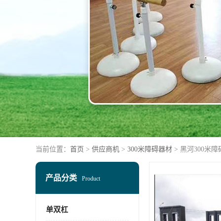
当前位置：
首页
>
供应商机
>
300米障碍器材
> 黑河300米
产品分类
Product
单双杠