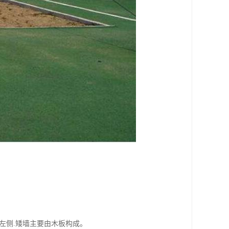
于矮墙左侧.矮墙主要由木板构成。