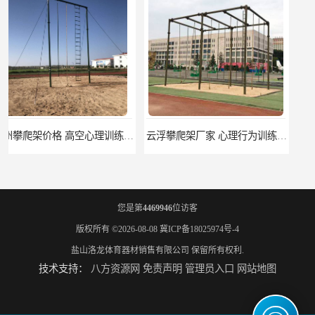
云浮攀爬架厂家 心理行为训练器材 质量保证
濮阳攀爬架价格 训练攀爬架 批发价格
您是第
4469946
位访客
版权所有 ©2026-08-08
冀ICP备18025974号-4
盐山洛龙体育器材销售有限公司
保留所有权利.
技术支持：
八方资源网
免责声明
管理员入口
网站地图
宁德攀爬架参数 爬绳架 量大优惠
荆州攀爬架生产厂家 三合一攀登架 定做加工