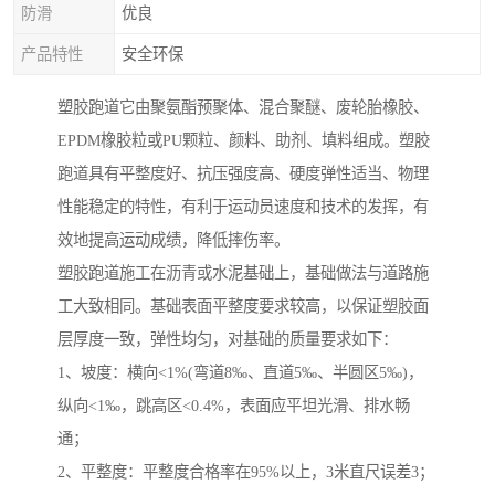
防滑
优良
产品特性
安全环保
塑胶跑道它由聚氨酯预聚体、混合聚醚、废轮胎橡胶、
EPDM橡胶粒或PU颗粒、颜料、助剂、填料组成。塑胶
跑道具有平整度好、抗压强度高、硬度弹性适当、物理
性能稳定的特性，有利于运动员速度和技术的发挥，有
效地提高运动成绩，降低摔伤率。
塑胶跑道施工在沥青或水泥基础上，基础做法与道路施
工大致相同。基础表面平整度要求较高，以保证塑胶面
层厚度一致，弹性均匀，对基础的质量要求如下：
1、坡度：横向<1%(弯道8‰、直道5‰、半圆区5‰)，
纵向<1‰，跳高区<0.4%，表面应平坦光滑、排水畅
通；
2、平整度：平整度合格率在95%以上，3米直尺误差3；