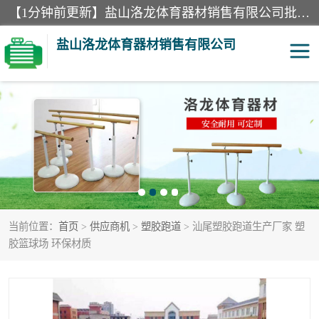
【1分钟前更新】盐山洛龙体育器材销售有限公司批量供应：300米障碍器材、400米障碍器材、部队训练器材、双杠、体操垫、舞蹈把杆等产品。盐山洛龙体育器材销售有限公司经过多年的发展，集研发，生产，销售，售后服务为一体. 奉行“质量，信誉，服务”的宗旨，以开拓创新的精神和真诚守信的态度积极进取。
盐山洛龙体育器材销售有限公司
单双杠
舞蹈把杆
400米障碍器材
体操垫
300米障碍器材
攀爬架
当前位置：
首页
>
供应商机
>
塑胶跑道
> 汕尾塑胶跑道生产厂家 塑
塑胶跑道
400米障碍器材1
胶篮球场 环保材质
警犬训练器材
心理行为训练器材