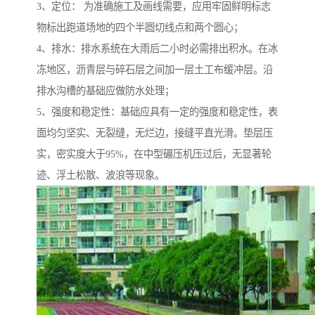
3、定位： 为准确施工及画线需要，应用牢固鲜明标志
物标出跑道场地的四个半圆切线点和两个圆心；
4、排水：排水系统在大雨后二小时必需排出积水。在冰
冻地区，沥青层与碎石层之间加一层土工布缓冲层。沿
排水沟槽的基础应做防水处理；
5、强度和稳定性：基础应具有一定的强度和稳定性，表
面均匀坚实、无裂缝，无烂边，接缝平直光滑。垫层压
实，密实度大于95%，在中型碾压机压过后，无显著轮
迹、浮土松散、波浪等现象。