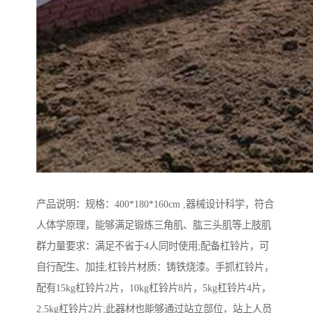
产品说明：规格：400*180*160cm ,器械设计科学，符合
人体学原理，能够满足锻炼三角肌、肱三头肌等上肢肌
群力量要求：满足不省于4人同时使用;配备杠铃片，可
自行配生、加挂;杠铃片材质：铸铁烧漆。手抓杠铃片，
配有15kg杠铃片2片，10kg杠铃片8片，5kg杠铃片4片，
2.5kg杠铃片2片;此器材也能够通过站立部位，站上人员