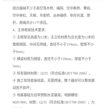
组合器械不少于高空荡木桥、绳网、空中断桥、攀岩、
空中单杠、天梯、吊索桥、丛林绳桥、依存共渡、爬
杆、爬绳共计11个项目。
4、主体框架技术要求：
① 主框架总高度为12米；主立柱材质为总长度为12米的
整根钢管，中间无焊缝，直径不小于159mm，壁厚不小
于6mm；
② 横梁材质为钢管，直径不小于159mm，厚度不小于
5mm；
③ 所有钢材材质：Q235（符合标准GB/T700-2006）。
④ 施工现场直接组装，无需焊接，整个器材可以整体挪
动而不损坏；
⑤ 地基基础为自带预制水泥基座，地脚螺栓：
M20×800，材质：Q235（符合标准GB/T700-2006）；力