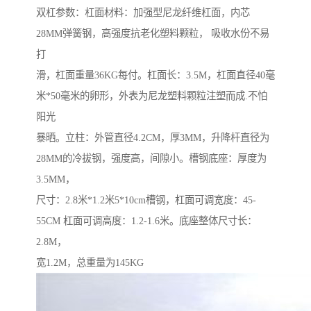
双杠参数：杠面材料：加强型尼龙纤维杠面，内芯
28MM弹簧钢，高强度抗老化塑料颗粒， 吸收水份不易
打
滑，杠面重量36KG每付。杠面长：3.5M，杠面直径40毫
米*50毫米的卵形，外表为尼龙塑料颗粒注塑而成.不怕
阳光
暴晒。立柱：外管直径4.2CM，厚3MM，升降杆直径为
28MM的冷拔钢，强度高，间隙小。槽钢底座：厚度为
3.5MM，
尺寸：2.8米*1.2米5*10cm槽钢，杠面可调宽度：45-
55CM 杠面可调高度：1.2-1.6米。底座整体尺寸长：
2.8M，
宽1.2M，总重量为145KG