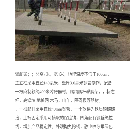
攀爬架；；总高7米，宽4米，地埋深度不低于100cm，
主立柱采用直径140毫米，壁厚3.0毫米钢管制作，配备
一根麻制软绳400米障碍器材，爬绳爬杆攀爬架，，标志
杆，高矮墙 地桩网 木马，山羊，障碍板等器材。
，一根爬杆采用直径40mm钢管，一个软梯为铁质锁链链
接，上端固定采用可摘取的保险钩，四角配有钢丝绳拉
线，增加产品稳定性。外观抛丸除锈，静电喷涂军绿色.