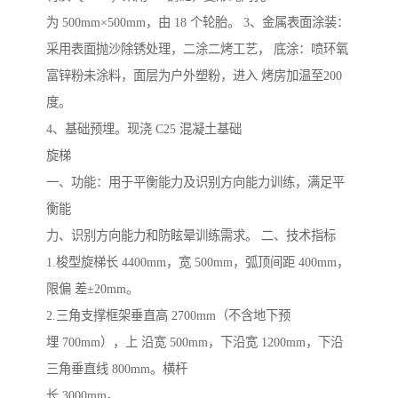
为 500mm×500mm，由 18 个轮胎。 3、金属表面涂装：
采用表面抛沙除锈处理，二涂二烤工艺， 底涂：喷环氧
富锌粉未涂料，面层为户外塑粉，进入 烤房加温至200
度。
4、基础预埋。现浇 C25 混凝土基础
旋梯
一、功能：用于平衡能力及识别方向能力训练，满足平
衡能
力、识别方向能力和防眩晕训练需求。 二、技术指标
1.梭型旋梯长 4400mm，宽 500mm，弧顶间距 400mm，
限偏 差±20mm。
2.三角支撑框架垂直高 2700mm（不含地下预
埋 700mm），上 沿宽 500mm，下沿宽 1200mm，下沿
三角垂直线 800mm。横杆
长 3000mm。