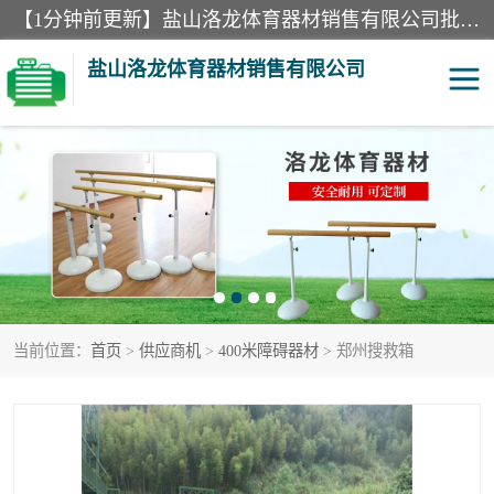
【1分钟前更新】盐山洛龙体育器材销售有限公司批量供应：300米障碍器材、400米障碍器材、部队训练器材、双杠、体操垫、舞蹈把杆等产品。盐山洛龙体育器材销售有限公司经过多年的发展，集研发，生产，销售，售后服务为一体. 奉行“质量，信誉，服务”的宗旨，以开拓创新的精神和真诚守信的态度积极进取。
盐山洛龙体育器材销售有限公司
单双杠
舞蹈把杆
400米障碍器材
体操垫
300米障碍器材
攀爬架
当前位置：
首页
>
供应商机
>
400米障碍器材
> 郑州搜救箱
塑胶跑道
400米障碍器材1
警犬训练器材
心理行为训练器材