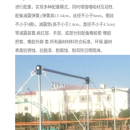
进行配重，实现多种配重模式，同时增强嘎啦材互动性;
配备减震弹簧;(弹簧高13-14cm，丝径不小于6mm，圈丝
不小于9圈)，减震垫(高不小于2.4cm，直径不小于4.5cm)
等减震装置;肩扛部、手部、底部分别配备橡胶套‘橡胶
把套、橡胶外脚 套;所有器材材料符合标准，环保;器材
表面抗锈蚀、抗脱漆、耐腐蚀、耐风吹日晒雨淋。