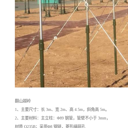
翻山越岭
1、主要尺寸：长 3m、宽 2m、高 4.5m，斜角高 5m。
2、主要材料：主立柱：Φ89 钢管，管壁不小于 3mm，
材质 Q235B；采用Φ8 钢链，菱形绳网孔