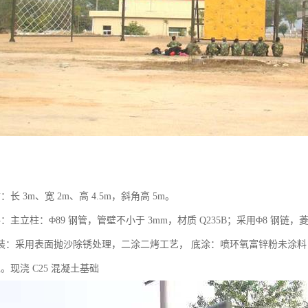
长 3m、宽 2m、高 4.5m，斜角高 5m。
主立柱：Φ89 钢管，管壁不小于 3mm，材质 Q235B；采用Φ8 钢链，菱形绳
装：采用表面抛沙除锈处理，二涂二烤工艺， 底涂：喷环氧富锌粉未涂料，
。现浇 C25 混凝土基础