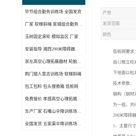
毕节组合勤务训练场 全国发货
产地
发货范围
厂家 软梯斜绳 宣城组合勤务训练场
颜色
玉树固定滚轮 模拟监区 厂家
安装指导 湘西200米障碍器材 模拟机降平台
低桩网要求
崇左高空心理拓展器材 轮胎墙 技术参数
由12根立
下地面以松
荆门猎人意志训练场 软梯斜绳
技术参数：
包工包料 包头搜救箱 低桩网
钢构（钢材采
免费报价 孝感高空心理拓展器材 低桩网
为一组，共
生产厂家 石嘴山伞降训练场器材 空中单杠
200米障碍
全国发货 五家渠伞降训练场器材 低桩网
1、主要尺寸：