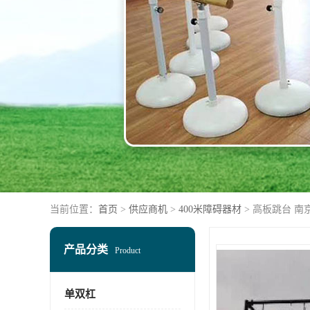
当前位置：
首页
>
供应商机
>
400米障碍器材
> 高板跳台 南
产品分类
Product
单双杠