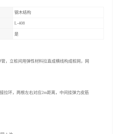
钢木结构
L-408
是
2镀锌管，立桩间用弹性材料拉直成横线构成桩网，网
口焊接拉环，两根左右对应2m距离，中间挂弹力皮筋