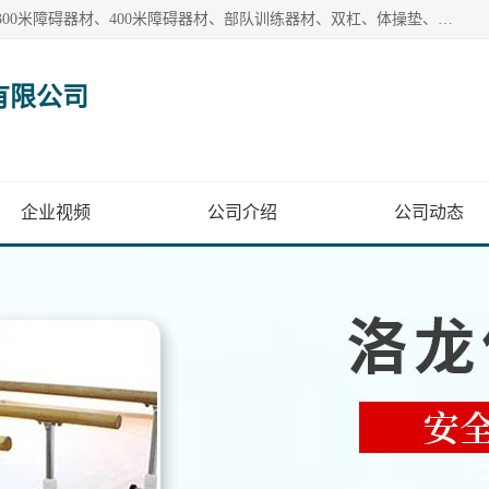
【1分钟前更新】盐山洛龙体育器材销售有限公司批量供应：300米障碍器材、400米障碍器材、部队训练器材、双杠、体操垫、舞蹈把杆等产品。盐山洛龙体育器材销售有限公司经过多年的发展，集研发，生产，销售，售后服务为一体. 奉行“质量，信誉，服务”的宗旨，以开拓创新的精神和真诚守信的态度积极进取。
有限公司
企业视频
公司介绍
公司动态