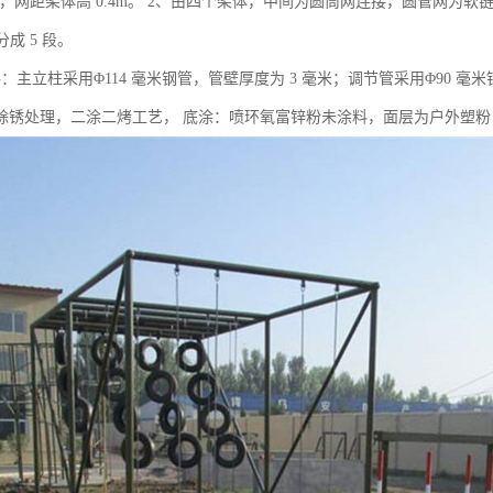
8m，网距架体高 0.4m。 2、由四个架体，中间为圆筒网连接，圆管网为软链网
分成 5 段。
：主立柱采用Φ114 毫米钢管，管壁厚度为 3 毫米；调节管采用Φ90 毫
除锈处理，二涂二烤工艺， 底涂：喷环氧富锌粉未涂料，面层为户外塑粉，