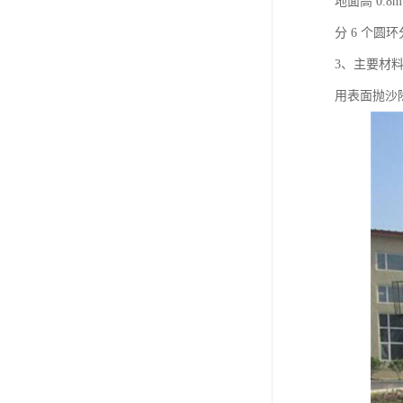
地面高 0.
分 6 个圆环
3、主要材料
用表面抛沙