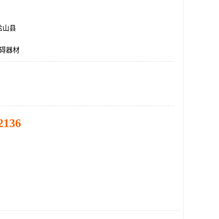
盐山县
障碍器材
2136