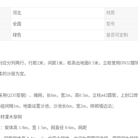
河北
材质
全国
型号
绿色
是否可定制
：
柱对应分列两行，行距2米，间距1米，桩高出地面0.5米，立桩使用DN3
柔的沙层为宜。
用Q235型钢）、绳网，长6m，宽2m，高0.5m，立柱ø42圆管，上封
6组间隔1m，地面设置沙池，沙池长6m，宽2m，砖砌墙边沿；
器材灌木穿网
架体高 1.8m，宽 1.5m，网直径 0.6m，网距