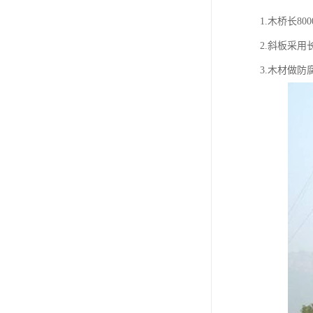
1.木桥长80
2.斜板采用长
3.木材做