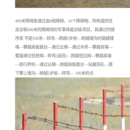
400米障碍是通过由8组障碍，16个障碍物，所构成的往
返全程400米的障碍场的军事体能训练项目，其通过的顺
序是:平跑100米—转弯—跨越3步桩—跨越壕沟时跳越矮
墙—攀越高板跳台—通过云梯—通过木桥—攀越高墙—
葡匐通过低桩网—转弯(返回)—跨越低拉网—攀越高墙
—绕行桥柱—通过云梯—跨越高板跳台—钻越洞孔—跳
下攀上壕沟—跨越5步桩—转弯— 100米终点