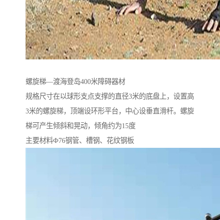
螺旋梯—渡海登岛400米障碍器材
规格尺寸在以球形支点支撑的直径3米的底盘上，设置高
3米的螺旋梯，顶端设环形平台，中心设垂直滑杆。螺旋
梯可产生倾斜和晃动，倾角约为15度
主要材料Ф76钢管、槽钢、花纹钢板