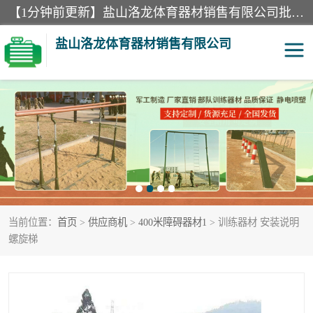
【1分钟前更新】盐山洛龙体育器材销售有限公司批量供应：300米障碍器材、400米障碍器材、部队训练器材、双杠、体操垫、舞蹈把杆等产品。盐山洛龙体育器材销售有限公司经过多年的发展，集研发，生产，销售，售后服务为一体. 奉行“质量，信誉，服务”的宗旨，以开拓创新的精神和真诚守信的态度积极进取。
盐山洛龙体育器材销售有限公司
单双杠
舞蹈把杆
400米障碍器材
体操垫
300米障碍器材
攀爬架
当前位置：
首页
>
供应商机
>
400米障碍器材1
> 训练器材 安装说明
塑胶跑道
400米障碍器材1
螺旋梯
警犬训练器材
心理行为训练器材