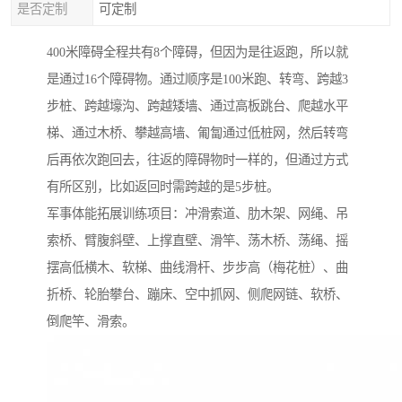
是否定制
可定制
400米障碍全程共有8个障碍，但因为是往返跑，所以就
是通过16个障碍物。通过顺序是100米跑、转弯、跨越3
步桩、跨越壕沟、跨越矮墙、通过高板跳台、爬越水平
梯、通过木桥、攀越高墙、匍匐通过低桩网，然后转弯
后再依次跑回去，往返的障碍物时一样的，但通过方式
有所区别，比如返回时需跨越的是5步桩。
军事体能拓展训练项目：冲滑索道、肋木架、网绳、吊
索桥、臂腹斜壁、上撑直壁、滑竿、荡木桥、荡绳、摇
摆高低横木、软梯、曲线滑杆、步步高（梅花桩）、曲
折桥、轮胎攀台、蹦床、空中抓网、侧爬网链、软桥、
倒爬竿、滑索。