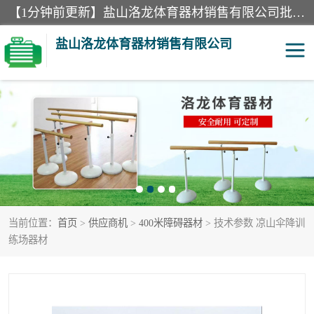
【1分钟前更新】盐山洛龙体育器材销售有限公司批量供应：300米障碍器材、400米障碍器材、部队训练器材、双杠、体操垫、舞蹈把杆等产品。盐山洛龙体育器材销售有限公司经过多年的发展，集研发，生产，销售，售后服务为一体. 奉行“质量，信誉，服务”的宗旨，以开拓创新的精神和真诚守信的态度积极进取。
盐山洛龙体育器材销售有限公司
单双杠
舞蹈把杆
400米障碍器材
体操垫
300米障碍器材
攀爬架
当前位置：
首页
>
供应商机
>
400米障碍器材
> 技术参数 凉山伞降训
塑胶跑道
400米障碍器材1
练场器材
警犬训练器材
心理行为训练器材