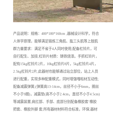
产品说明：规格：400*180*160cm ,器械设计科学，符合
人体学原理，能够满足锻炼三角肌、肱三头肌等上肢肌
群力量要求：满足不省于4人同时使用;配备杠铃片，可
自行配生、加挂;杠铃片材质：铸铁烧漆。手抓杠铃片，
配有15kg杠铃片2片，10kg杠铃片8片，5kg杠铃片4片，
2.5kg杠铃片2片;此器材也能够通过站立部位，站上人员
进行配重，实现多种配重模式，同时增强嘎啦材互动性;
配备减震弹簧;(弹簧高13-14cm，丝径不小于6mm，圈丝
不小于9圈)，减震垫(高不小于2.4cm，直径不小于4.5cm)
等减震装置;肩扛部、手部、底部分别配备橡胶套‘橡胶
把套、橡胶外脚 套;所有器材材料符合标准，环保;器材