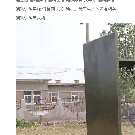
练器材,训练跨桩,训练矮墙,高板跳台,水平梯,训练高墙,
消防训练平梯,低桩网,云梯,跨桩。我厂生产的所有相关
消防训练用木桥、