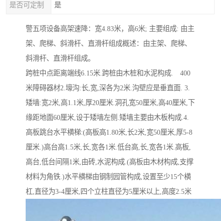
是否可定制
是
警五项设备高架速降：宽4.83米，高6米; 主要组成: 由主
架、爬梯、斜滑杆、直滑杆组成概述：由主架、爬梯、
斜滑杆、直滑杆组成。
跨桩中点距离端线6.15米.跨桩由木桩和水泥构成. 400
米障碍器材2.壕沟:长,宽,深各为2米.沟壁应是垂直面. 3.
矮墙:宽2米,高1.1米,厚20厘米.洞孔宽50厘米,高40厘米,下
缘距地面60厘米,设于矮墙左侧.矮墙主要由木板构成.4.
高板跳台水平横梯:(高板高1.80米,长2米,宽50厘米,厚5-8
厘米.)高台高1.5米,长,宽各1米.低台高,长,宽各1米.高板,
高台,低台间隔1米,由砖,水泥构成.(高板由木材构成,支撑
材料为角铁.)水平横梯由钢制园管构成,设置至少15个横
杠,直径为3-4厘米,四个立柱直径为5厘米以上,高度2.5米