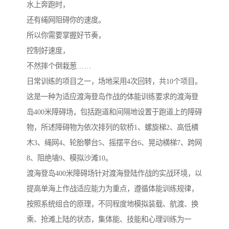
水上奔跑时，
还有绳网阻碍你的速度。
所以你需要掌握好节奏，
控制好速度，
不然摔个倒栽葱……
日常训练的项目之一，场地采用4次回转，共10个项目。
这是一种为适应渡海登岛作战的体能训练要求的渡海登
岛400米障碍场，包括跑道和间隔地设置于跑道上的障碍
物，所述障碍物为依次排列的软桥1、螺旋梯2、高低横
木3、绳网4、轮胎攀台5、摇摆平台6、晃动横梯7、跨网
8、阻绝墙9、模拟沙滩10。
渡海登岛400米障碍场针对渡海登陆作战的实战环境，以
提高单海上作战适应能力为重点，遵循体能训练规律，
按照系统组合的原理，不同程度地模拟装载、航渡、换
乘、抢滩上陆的状态，集体能、技能和心理训练为一