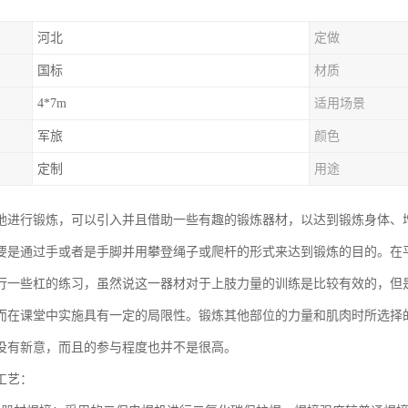
河北
定做
国标
材质
4*7m
适用场景
军旅
颜色
定制
用途
地进行锻炼，可以引入并且借助一些有趣的锻炼器材，以达到锻炼身体、
要是通过手或者是手脚并用攀登绳子或爬杆的形式来达到锻炼的目的。在
行一些杠的练习，虽然说这一器材对于上肢力量的训练是比较有效的，但
而在课堂中实施具有一定的局限性。锻炼其他部位的力量和肌肉时所选择
没有新意，而且的参与程度也并不是很高。
工艺：