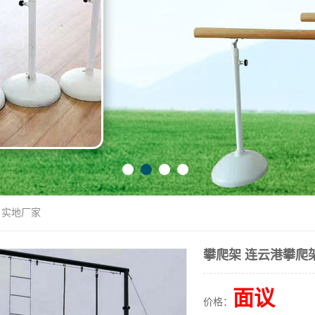
 实地厂家
攀爬架 连云港攀爬
面议
价格：