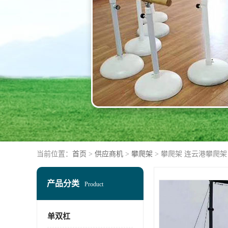
当前位置：
首页
>
供应商机
>
攀爬架
> 攀爬架 连云港攀爬架
产品分类
Product
单双杠