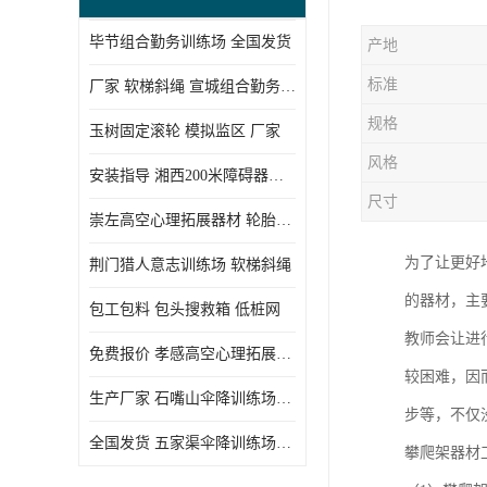
毕节组合勤务训练场 全国发货
产地
标准
厂家 软梯斜绳 宣城组合勤务训练场
规格
玉树固定滚轮 模拟监区 厂家
风格
安装指导 湘西200米障碍器材 模拟机降平台
尺寸
崇左高空心理拓展器材 轮胎墙 技术参数
为了让更好
荆门猎人意志训练场 软梯斜绳
的器材，主
包工包料 包头搜救箱 低桩网
教师会让进
免费报价 孝感高空心理拓展器材 低桩网
较困难，因
生产厂家 石嘴山伞降训练场器材 空中单杠
步等，不仅
全国发货 五家渠伞降训练场器材 低桩网
攀爬架器材