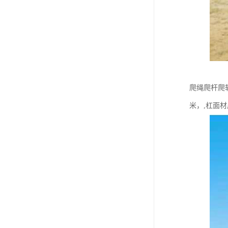
爬绳爬杆爬软
米，,杠面