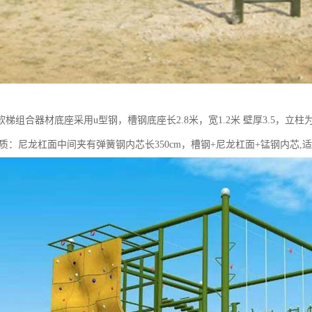
梯组合器材底座采用u型钢，槽钢底座长2.8米，宽1.2米 壁厚3.5，立柱为铸铁成
材质：尼龙杠面中间夹有弹簧钢内芯长350cm，槽钢+尼龙杠面+锰钢内芯