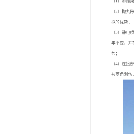
（1）攀爬
（2）抛丸
拟的优势；
（3）静电
年不变，并
势；
（4）连接
被菱角划伤