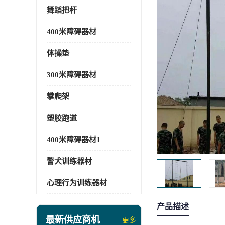
舞蹈把杆
400米障碍器材
体操垫
300米障碍器材
攀爬架
塑胶跑道
400米障碍器材1
警犬训练器材
心理行为训练器材
产品描述
最新供应商机
更多