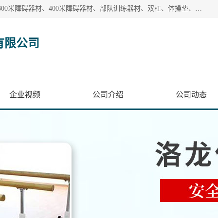
【1分钟前更新】盐山洛龙体育器材销售有限公司批量供应：300米障碍器材、400米障碍器材、部队训练器材、双杠、体操垫、舞蹈把杆等产品。盐山洛龙体育器材销售有限公司经过多年的发展，集研发，生产，销售，售后服务为一体. 奉行“质量，信誉，服务”的宗旨，以开拓创新的精神和真诚守信的态度积极进取。
有限公司
企业视频
公司介绍
公司动态