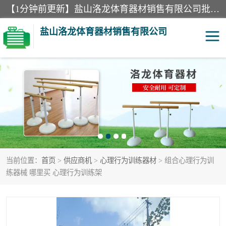
【1分钟前更新】盐山洛龙体育器材销售有限公司批量供应：300米障碍器材、400米障碍器材、部队训练器材、双杠、体操垫、舞蹈把杆等产品。盐山洛龙体育器材销售有限公司经过多年的发展，集研发，生产，销售，售后服务为一体. 奉行“质量，信誉，服务”的宗旨，以开拓创新的精神和真诚守信的态度积极进取。
盐山洛龙体育器材销售有限公司
单双杠
舞蹈把杆
400米障碍器材
体操垫
300米障碍器材
攀爬架
当前位置：
首页
>
供应商机
>
心理行为训练器材
> 组合心理行为训
塑胶跑道
400米障碍器材1
练器械 哪里买 心理行为训练架
警犬训练器材
心理行为训练器材