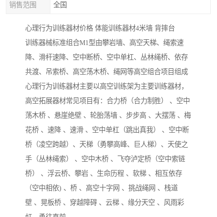
销售范围
全国
心理行为训练器材价格 体能训练器材4米墙 背摔台
训练器械标准组合M1型由攀岩墙、高空天梯、绳索速
降、滑杆速降、空中断桥、空中单杠、丛林绳桥、依存
共渡、吊索桥、高空荡木桥、绳网等高空组合项目组成
心理行为训练器材主要以高空训练架为主要训练器材，
高空拓展器材常见项目有：合力桥（合力制胜） 、空中
荡木桥 、悬崖绝壁 、轮胎荡墙 、步步高 、大摆荡 、梅
花桥 、速降 、速滑 、空中单杠（跳出真我） 、空中断
桥（凌空跨越）、天梯（勇攀高峰、巨人梯）、天使之
手（丛林绳索） 、空中木桥 、飞夺泸定桥（空中索链
桥） 、浮云桥、攀岩 、生命历程 、软梯 、相互依存
（空中相依) 、桥 、高空十字网 、挑战绳网 、栈道
壁 、晃板桥 、穿越障碍 、云梯 、缘分天空 、风雨彩