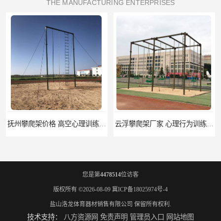
THE MANUFACTURING ENTERPRISES
抚州攀爬架价格 高空心理训练器材 标准尺寸
云浮攀爬架厂家 心理行为训练器材 质量保证
您是第
4478514
位访客
版权所有 ©2026-08-09
冀ICP备18025974号-4
盐山洛龙体育器材销售有限公司
保留所有权利.
技术支持：
八方资源网
免责声明
管理员入口
网站地图