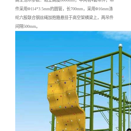
高空荡木参数：站立高度8000mm，中间有4套吊件，吊
件采用Φ114*3.5mm的圆管，长700mm，采用Φ16mm涤
纶六股联合钢丝绳加抱箍悬挂于高空架横梁上，两吊件
间隔500mm。