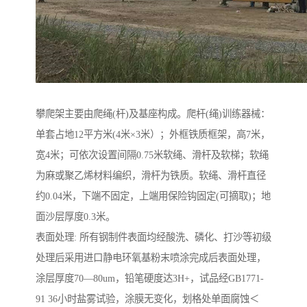
攀爬架主要由爬绳(杆)及基座构成。爬杆(绳)训练器械：
单套占地12平方米(4米×3米）；外框铁质框架，高7米，
宽4米；可依次设置间隔0.75米软绳、滑杆及软梯；软绳
为麻或聚乙烯材料编织，滑杆为铁质。软绳、滑杆直径
约0.04米，下端不固定，上端用保险钩固定(可摘取)；地
面沙层厚度0.3米。
表面处理: 所有钢制件表面均经酸洗、磷化、打沙等初级
处理后采用进口静电环氧基粉末喷涂完成后表面处理，
涂层厚度70—80um，铅笔硬度达3H+，试品经GB1771-
91 36小时盐雾试验，涂膜无变化，划格处单面腐蚀＜