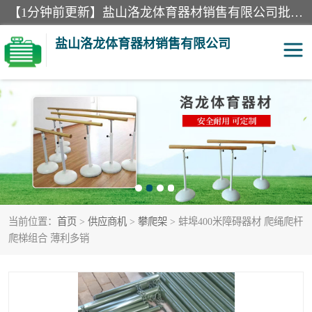
【1分钟前更新】盐山洛龙体育器材销售有限公司批量供应：300米障碍器材、400米障碍器材、部队训练器材、双杠、体操垫、舞蹈把杆等产品。盐山洛龙体育器材销售有限公司经过多年的发展，集研发，生产，销售，售后服务为一体. 奉行“质量，信誉，服务”的宗旨，以开拓创新的精神和真诚守信的态度积极进取。
盐山洛龙体育器材销售有限公司
单双杠
舞蹈把杆
400米障碍器材
体操垫
300米障碍器材
攀爬架
当前位置：
首页
>
供应商机
>
攀爬架
> 蚌埠400米障碍器材 爬绳爬杆
塑胶跑道
400米障碍器材1
爬梯组合 薄利多销
警犬训练器材
心理行为训练器材