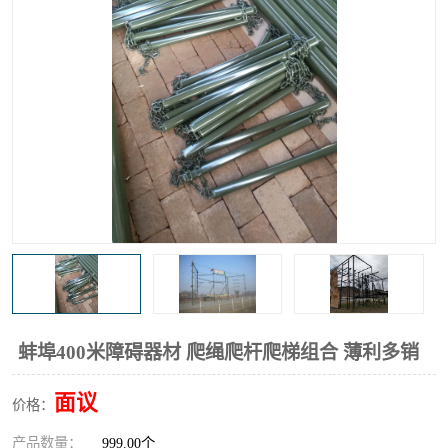
蚌埠400米障碍器材 爬绳爬杆爬梯组合 薄利多销
面议
价格：
产品数量：
999.00个