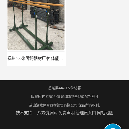
抚州400米障碍器材厂家 体能训练器材
宜宾400米障碍器材参数 400米障碍设施
您是第
4449172
位访客
版权所有 ©2026-08-06
冀ICP备18025974号-4
盐山洛龙体育器材销售有限公司
保留所有权利.
技术支持：
八方资源网
免责声明
管理员入口
网站地图