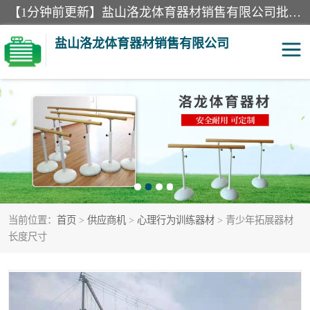
【1分钟前更新】盐山洛龙体育器材销售有限公司批量供应：300米障碍器材、400米障碍器材、部队训练器材、双杠、体操垫、舞蹈把杆等产品。盐山洛龙体育器材销售有限公司经过多年的发展，集研发，生产，销售，售后服务为一体. 奉行“质量，信誉，服务”的宗旨，以开拓创新的精神和真诚守信的态度积极进取。
盐山洛龙体育器材销售有限公司
单双杠
舞蹈把杆
400米障碍器材
体操垫
300米障碍器材
攀爬架
当前位置：
首页
>
供应商机
>
心理行为训练器材
> 青少年拓展器材
塑胶跑道
400米障碍器材1
长度尺寸
警犬训练器材
心理行为训练器材