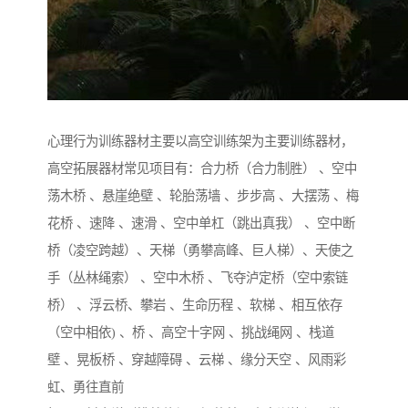
心理行为训练器材主要以高空训练架为主要训练器材，
高空拓展器材常见项目有：合力桥（合力制胜） 、空中
荡木桥 、悬崖绝壁 、轮胎荡墙 、步步高 、大摆荡 、梅
花桥 、速降 、速滑 、空中单杠（跳出真我） 、空中断
桥（凌空跨越）、天梯（勇攀高峰、巨人梯）、天使之
手（丛林绳索） 、空中木桥 、飞夺泸定桥（空中索链
桥） 、浮云桥、攀岩 、生命历程 、软梯 、相互依存
（空中相依) 、桥 、高空十字网 、挑战绳网 、栈道
壁 、晃板桥 、穿越障碍 、云梯 、缘分天空 、风雨彩
虹、勇往直前