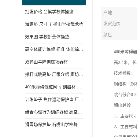
批发价格 吕梁学校体操垫
产地
发货范围
海绵垫 尺寸 五指山学校武术垫
颜色
效果图 学校折叠体操垫
高空体能训练架 标准 体能综合训练架
400米障碍
双鸭山伞降训练场器材
高2.4米，长
技术参数：
撑杆式跳高垫 厂家介绍 廊坊舞蹈室体操垫
钢结构（钢材
400米障碍低桩网 军训器材 厂家实物图
跳台低台0.
训练垫子 焦作运动保护垫 厂家销售
翻山越岭
组合心理行为训练器械 高空拓展训练架 守信厂家
1、主要尺寸：
滑雪场保护垫 石嘴山学校舞蹈垫
2、主要材料：