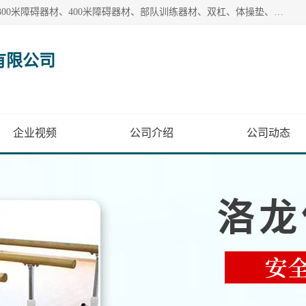
【1分钟前更新】盐山洛龙体育器材销售有限公司批量供应：300米障碍器材、400米障碍器材、部队训练器材、双杠、体操垫、舞蹈把杆等产品。盐山洛龙体育器材销售有限公司经过多年的发展，集研发，生产，销售，售后服务为一体. 奉行“质量，信誉，服务”的宗旨，以开拓创新的精神和真诚守信的态度积极进取。
有限公司
企业视频
公司介绍
公司动态