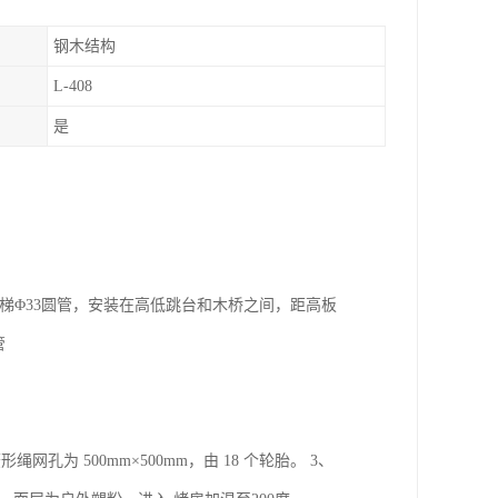
钢木结构
L-408
是
握横梯Φ33圆管，安装在高低跳台和木桥之间，距高板
管
网孔为 500mm×500mm，由 18 个轮胎。 3、