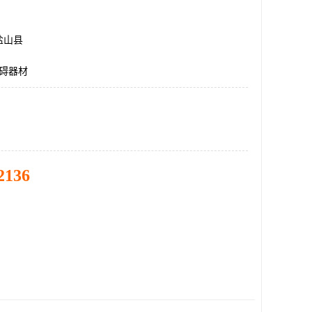
盐山县
障碍器材
2136