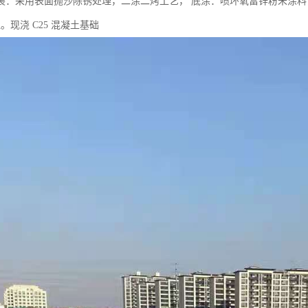
装：采用表面抛沙除锈处理，二涂二烤工艺， 底涂：喷环氧富锌粉未涂料，
。现浇 C25 混凝土基础