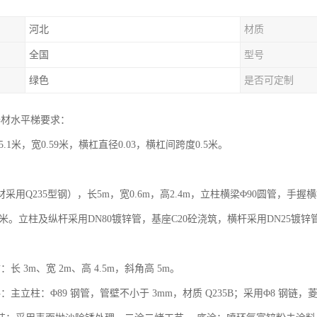
河北
材质
全国
型号
绿色
是否可定制
器材水平梯要求：
5.1米，宽0.59米，横杠直径0.03，横杠间跨度0.5米。
采用Q235型钢），长5m，宽0.6m，高2.4m，立柱横梁Φ90圆管，手
3米。立柱及纵杆采用DN80镀锌管，基座C20砼浇筑，横杆采用DN25镀锌
长 3m、宽 2m、高 4.5m，斜角高 5m。
主立柱：Φ89 钢管，管壁不小于 3mm，材质 Q235B；采用Φ8 钢链，菱形绳