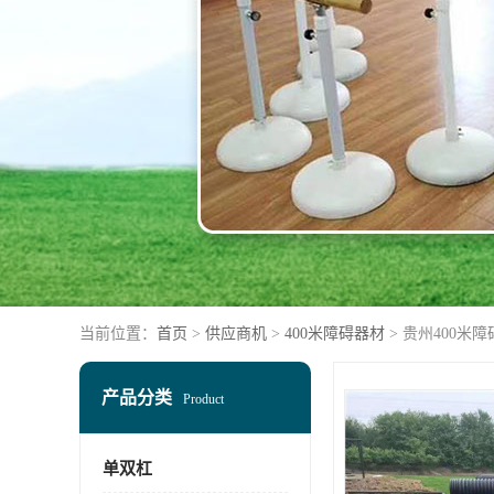
当前位置：
首页
>
供应商机
>
400米障碍器材
> 贵州400米
产品分类
Product
单双杠