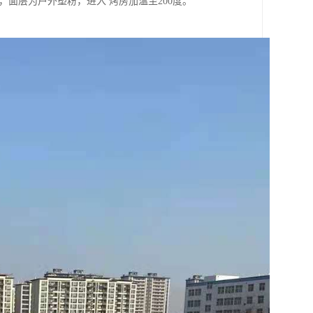
面层为户外塑粉，进入 烤房加温至200度。