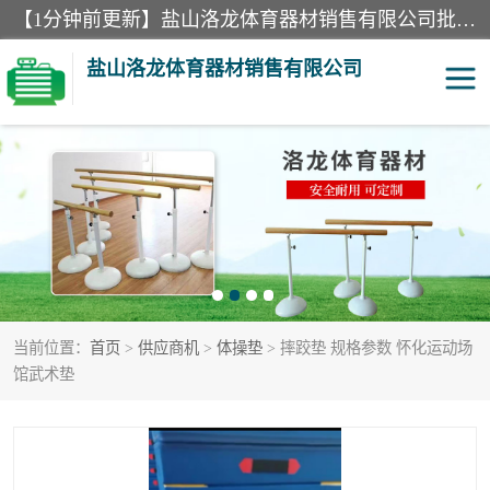
【1分钟前更新】盐山洛龙体育器材销售有限公司批量供应：300米障碍器材、400米障碍器材、部队训练器材、双杠、体操垫、舞蹈把杆等产品。盐山洛龙体育器材销售有限公司经过多年的发展，集研发，生产，销售，售后服务为一体. 奉行“质量，信誉，服务”的宗旨，以开拓创新的精神和真诚守信的态度积极进取。
盐山洛龙体育器材销售有限公司
单双杠
舞蹈把杆
400米障碍器材
体操垫
300米障碍器材
攀爬架
当前位置：
首页
>
供应商机
>
体操垫
> 摔跤垫 规格参数 怀化运动场
塑胶跑道
400米障碍器材1
馆武术垫
警犬训练器材
心理行为训练器材