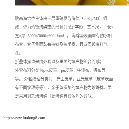
跳高海绵垫主体由三层重磅发泡海绵（20Kg/M3）组
成，弹力均衡海绵垫的形状为“凸”字形，基本尺寸：长×
宽×厚=5000×3000×600（㎜）。 海绵垫表面罩有防水帆
布套，套子侧面装有拉链及拉手攀，且四周设有排气
孔。
折叠体操垫是由外套以及里面的填充物组合而成；
外套布料分类为pvc皮革、pu皮革、牛津布、帆布等
等。 外套纹理分类为：光面皮革，亚光皮革（皮革表面
有不同纹理等等），亲子体操垫的填充物为珍珠棉、早
是采用聚乙烯海绵（此海绵有很浓烈的异味，
http://www.luolong8.com