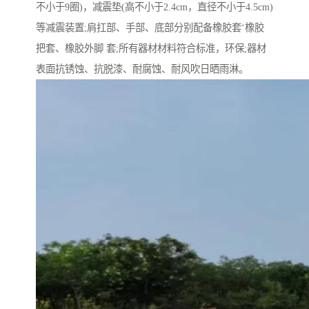
不小于9圈)，减震垫(高不小于2.4cm，直径不小于4.5cm)
等减震装置;肩扛部、手部、底部分别配备橡胶套‘橡胶
把套、橡胶外脚 套;所有器材材料符合标准，环保;器材
表面抗锈蚀、抗脱漆、耐腐蚀、耐风吹日晒雨淋。