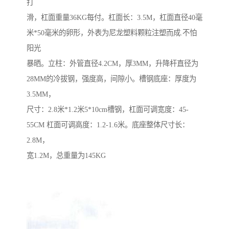
打
滑，杠面重量36KG每付。杠面长：3.5M，杠面直径40毫
米*50毫米的卵形，外表为尼龙塑料颗粒注塑而成.不怕
阳光
暴晒。立柱：外管直径4.2CM，厚3MM，升降杆直径为
28MM的冷拔钢，强度高，间隙小。槽钢底座：厚度为
3.5MM，
尺寸：2.8米*1.2米5*10cm槽钢，杠面可调宽度：45-
55CM 杠面可调高度：1.2-1.6米。底座整体尺寸长：
2.8M，
宽1.2M，总重量为145KG