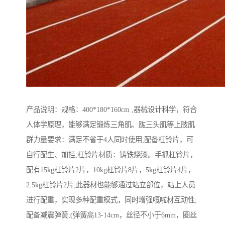
产品说明：规格：400*180*160cm ,器械设计科学，符合
人体学原理，能够满足锻炼三角肌、肱三头肌等上肢肌
群力量要求：满足不省于4人同时使用;配备杠铃片，可
自行配生、加挂;杠铃片材质：铸铁烧漆。手抓杠铃片，
配有15kg杠铃片2片，10kg杠铃片8片，5kg杠铃片4片，
2.5kg杠铃片2片;此器材也能够通过站立部位，站上人员
进行配重，实现多种配重模式，同时增强嘎啦材互动性;
配备减震弹簧;(弹簧高13-14cm，丝径不小于6mm，圈丝