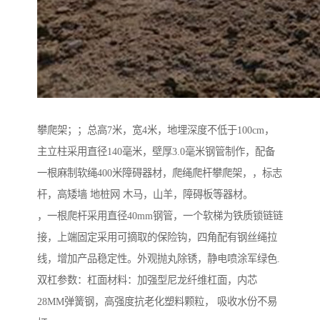
攀爬架；；总高7米，宽4米，地埋深度不低于100cm，
主立柱采用直径140毫米，壁厚3.0毫米钢管制作，配备
一根麻制软绳400米障碍器材，爬绳爬杆攀爬架，，标志
杆，高矮墙 地桩网 木马，山羊，障碍板等器材。
，一根爬杆采用直径40mm钢管，一个软梯为铁质锁链链
接，上端固定采用可摘取的保险钩，四角配有钢丝绳拉
线，增加产品稳定性。外观抛丸除锈，静电喷涂军绿色.
双杠参数：杠面材料：加强型尼龙纤维杠面，内芯
28MM弹簧钢，高强度抗老化塑料颗粒， 吸收水份不易