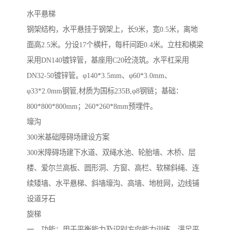
水平悬梯
钢架结构，水平悬挂于钢架上，长9米，宽0.5米，离地
面高2.5米。分设17个横杆，每杆间距0.4米。立柱和横梁
采用DN140镀锌管，基座用C20砼浇筑。水平杠采用
DN32-50镀锌管。φ140*3.5mm、φ60*3.0mm、
φ33*2.0mm钢管,材质为国标235B,φ8钢链；基础：
800*800*800mm；260*260*8mm预埋件。
壕沟
300米基础障碍场建设方案
300米障碍场建下水道、双绳水池、轮胎墙、木桥、层
楼、爱尔兰高板、圆形洞、方窗、高栏、软梯斜绳、连
续矮墙、水平悬梯、斜墙壕沟、高墙、地桩网，边线铺
设道牙石
旋梯
一、功能：用于平衡能力及识别方向能力训练，满足平