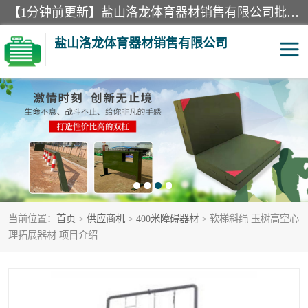
【1分钟前更新】盐山洛龙体育器材销售有限公司批量供应：300米障碍器材、400米障碍器材、部队训练器材、双杠、体操垫、舞蹈把杆等产品。盐山洛龙体育器材销售有限公司经过多年的发展，集研发，生产，销售，售后服务为一体. 奉行“质量，信誉，服务”的宗旨，以开拓创新的精神和真诚守信的态度积极进取。
盐山洛龙体育器材销售有限公司
单双杠
舞蹈把杆
400米障碍器材
体操垫
300米障碍器材
攀爬架
当前位置：
首页
>
供应商机
>
400米障碍器材
> 软梯斜绳 玉树高空心
塑胶跑道
400米障碍器材1
理拓展器材 项目介绍
警犬训练器材
心理行为训练器材