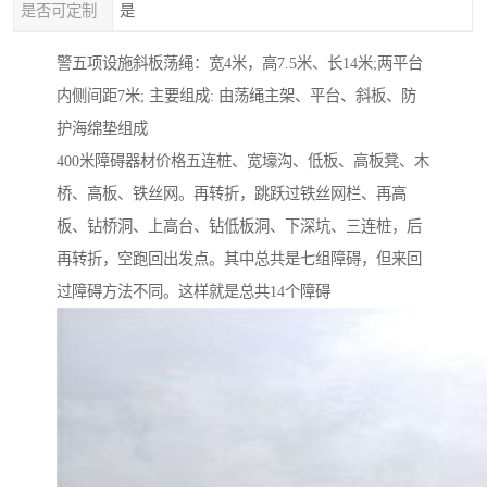
是否可定制
是
警五项设施斜板荡绳：宽4米，高7.5米、长14米;两平台
内侧间距7米; 主要组成: 由荡绳主架、平台、斜板、防
护海绵垫组成
400米障碍器材价格五连桩、宽壕沟、低板、高板凳、木
桥、高板、铁丝网。再转折，跳跃过铁丝网栏、再高
板、钻桥洞、上高台、钻低板洞、下深坑、三连桩，后
再转折，空跑回出发点。其中总共是七组障碍，但来回
过障碍方法不同。这样就是总共14个障碍