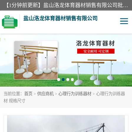
【1分钟前更新】盐山洛龙体育器材销售有限公司批量供应：300米障碍器材、400米障碍器材、部队训练器材、双杠、体操垫、舞蹈把杆等产品。盐山洛龙体育器材销售有限公司经过多年的发展，集研发，生产，销售，售后服务为一体. 奉行“质量，信誉，服务”的宗旨，以开拓创新的精神和真诚守信的态度积极进取。
盐山洛龙体育器材销售有限公司
单双杠
舞蹈把杆
400米障碍器材
体操垫
300米障碍器材
攀爬架
当前位置：
首页
>
供应商机
>
心理行为训练器材
> 心理行为训练器
塑胶跑道
400米障碍器材1
材 规格尺寸
警犬训练器材
心理行为训练器材