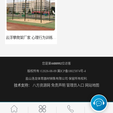
云浮攀爬架厂家 心理行为训练器材 质量保证
濮阳攀爬架价格 训练攀爬架 批发价格
您是第
4480992
位访客
版权所有 ©2026-08-09
冀ICP备18025974号-4
盐山洛龙体育器材销售有限公司
保留所有权利.
技术支持：
八方资源网
免责声明
管理员入口
网站地图
宁德攀爬架参数 爬绳架 量大优惠
荆州攀爬架生产厂家 三合一攀登架 定做加工