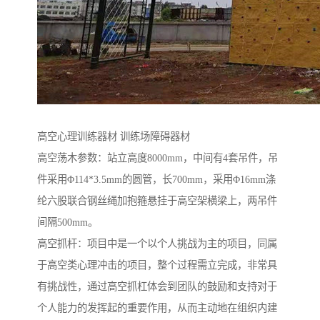
高空心理训练器材 训练场障碍器材
高空荡木参数：站立高度8000mm，中间有4套吊件，吊
件采用Φ114*3.5mm的圆管，长700mm，采用Φ16mm涤
纶六股联合钢丝绳加抱箍悬挂于高空架横梁上，两吊件
间隔500mm。
高空抓杆：项目中是一个以个人挑战为主的项目，同属
于高空类心理冲击的项目，整个过程需立完成，非常具
有挑战性，通过高空抓杠体会到团队的鼓励和支持对于
个人能力的发挥起的重要作用，从而主动地在组织内建