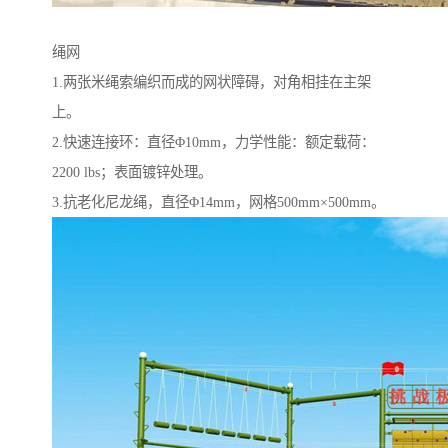
绳网
1.两张米绳索编织而成的网状障碍，对角相挂在主架
上。
2.快速连接环：直径Φ10mm，力学性能：额定载荷：
2200 lbs；表面镀锌处理。
3.抗老化尼龙绳，直径Φ14mm，网格500mm×500mm。