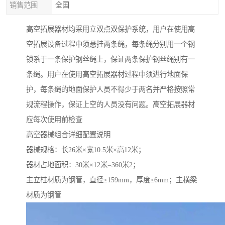
销售范围
全国
高空拓展器材均采用立双点双保护系统，用户在使用高
空拓展设备过程中须悬挂两条绳，每条绳分别用一个钢
锁系于一条保护钢丝绳上，保证两条保护钢丝绳别有一
条绳。用户在使用高空拓展器材过程中须进行地面保
护，每条绳的地面保护人员不得少于两名并严格按照常
规流程操作，保证上空的人员没有问题。高空拓展器材
应每次使用前检查
高空器械组合详细配置说明
器械规格：长26米×宽10.5米×高12米；
器材占地面积：30米×12米=360米2；
主立柱材质为钢管，直径≥159mm，厚度≥6mm；主横梁
材质为钢管