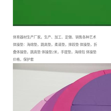
体育器材生产厂家。生产、加工、定做、销售各种艺术
体操垫：海绵垫，跳高垫，柔道垫，摔跤垫 体操垫，折
叠体操垫，跳高垫 体操垫2米，手提垫，海绵包 体操垫
价格，保护套