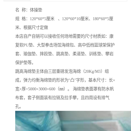
名 称：体操垫
规 格：120*60*5厘米 、120*60*10厘米、180*60*5厘
米、根据尺寸定做
本店自产自销可以接收任何场地需要的尺寸材质如：康
复软PU垫、大型拳击场馆海绵包、高中低档篮球架保护
套、瑜伽垫、摔跤垫、跳高垫、柔道垫、训练垫、攀岩
保护垫等。
跳高海绵垫主体由三层重磅发泡海绵（20Kg/M3）组
成，弹力均衡海绵垫的形状为“凸”字形，基本尺寸：长×
宽×厚=5000×3000×600（㎜）。 海绵垫表面罩有防水帆
布套，套子侧面装有拉链及拉手攀，且四周设有排气
孔。