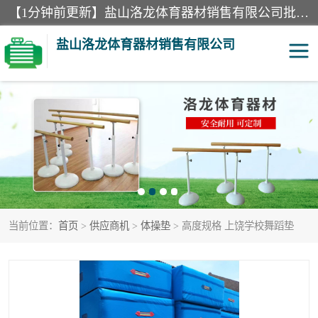
【1分钟前更新】盐山洛龙体育器材销售有限公司批量供应：300米障碍器材、400米障碍器材、部队训练器材、双杠、体操垫、舞蹈把杆等产品。盐山洛龙体育器材销售有限公司经过多年的发展，集研发，生产，销售，售后服务为一体. 奉行“质量，信誉，服务”的宗旨，以开拓创新的精神和真诚守信的态度积极进取。
盐山洛龙体育器材销售有限公司
单双杠
舞蹈把杆
400米障碍器材
体操垫
300米障碍器材
攀爬架
当前位置：
首页
>
供应商机
>
体操垫
> 高度规格 上饶学校舞蹈垫
塑胶跑道
400米障碍器材1
警犬训练器材
心理行为训练器材