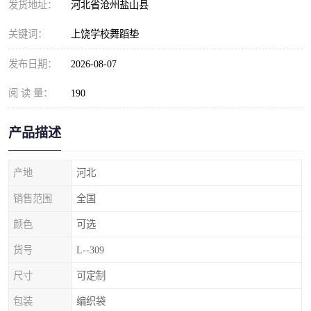
发货地址：
河北省沧州盐山县
关键词：
上饶学校舞蹈垫
发布日期：
2026-08-07
阅 读 量：
190
产品描述
产地
河北
销售范围
全国
颜色
可选
货号
L--309
尺寸
可定制
包装
编织袋