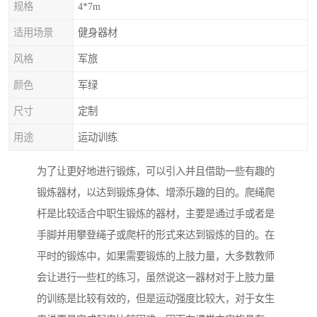
规格
4*7m
适用场景
健身器材
风格
军旅
颜色
军绿
尺寸
定制
用途
运动训练
为了让更好地进行锻炼，可以引入并且借助一些有趣的
锻炼器材，以达到锻炼身体、增添乐趣的目的。爬绳爬
杆是比较适合中职生锻炼的器材，主要是通过手或者是
手脚并用攀登绳子或爬杆的形式来达到锻炼的目的。在
平时的锻炼中，如果需要锻炼的上肢力量，大多数教师
会让进行一些杠的练习，虽然说这一器材对于上肢力量
的训练是比较有效的，但是运动强度比较大，对于女生