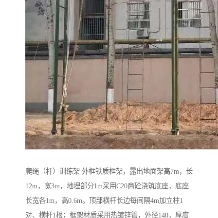
爬绳（杆）训练架 外框铁质框架，露出地面架高7m，长
12m，宽3m，地埋部分1m采用C20商砼浇筑底座，底座
长宽各1m，高0.6m。顶部横杆长边每间隔4m加立柱1
对、横杆1根；框架材质采用热镀锌管，外径140，厚度