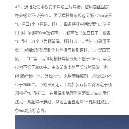
4.5，连接处使用板式平焊法兰片焊接，使用螺丝固定，
每处螺丝不少于6个。顶部横杆每条长边间隔0.75m设置
“U”挂口1个（挂绳、杆），每条横杆中间设置“U”型挂
口1对（间隔50cm挂软梯），软梯挂口至立柱中间设置
“U”型挂口1个（为预留绳、杆挂口）“U”型挂口采用不
低于10粗圆钢钢筋制作并焊接与顶部横杆，“U”型口宽
度，，“U”型口两侧与横杆焊接长度不低于10cm，承受
拉力不低于2000牛。主体架露出地面部分烤绿漆。爬
绳 爬绳长6.5m，外径4cm，采用麻绳编制，承受拉力不
少于2000牛。下端不固定，上端加装双保险钩固定于顶
部横杆“U”型挂口。在吊绳离地面垂直距离1.7m处用红
漆设一条起攀标志线，离地面垂直距离5m处用红漆设一
条5m高度标志线。