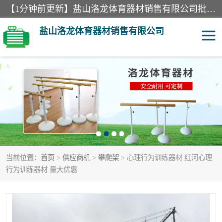
【1分钟前更新】盐山洛龙体育器材销售有限公司批量供应：300米障碍器材、400米障碍器材、部队训练器材、双杠、体操垫、舞蹈把杆等产品。盐山洛龙体育器材销售有限公司经过多年的发展，集研发，生产，销售，售后服务为一体. 奉行“质量，信誉，服务”的宗旨，以开拓创新的精神和真诚守信的态度积极进取。
盐山洛龙体育器材销售有限公司
单双杠
舞蹈把杆
400米障碍器材
体操垫
300米障碍器材
攀爬架
当前位置：
首页
>
供应商机
>
攀爬架
> 心理行为训练器材 红河心理
塑胶跑道
400米障碍器材1
行为训练器材 量大优惠
警犬训练器材
心理行为训练器材