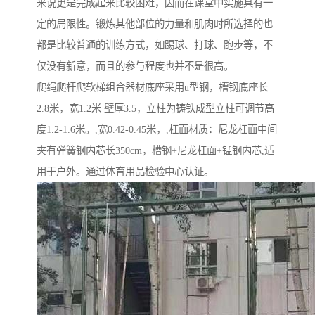
来说更是完成起来比较困难，因而在课堂中实施具有一
定的局限性。锻炼其他部位的力量和肌肉时所选择的也
都是比较普通的训练方式，如踢球、打球、跑步等，不
仅没有新意，而且的参与程度也并不是很高。
爬绳爬杆爬软梯组合器材底座采用u型钢，槽钢底座长
2.8米，宽1.2米 壁厚3.5，立柱为铸铁成型立柱可调节高
度1.2-1.6米。,宽0.42-0.45米，,杠面材质：尼龙杠面中间
夹有弹簧钢内芯长350cm，槽钢+尼龙杠面+锰钢内芯,适
用于户外。通过体育用品检验中心认证。