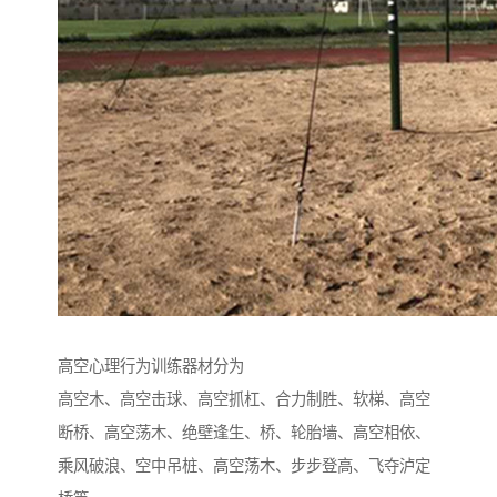
高空心理行为训练器材分为
高空木、高空击球、高空抓杠、合力制胜、软梯、高空
断桥、高空荡木、绝壁逢生、桥、轮胎墙、高空相依、
乘风破浪、空中吊桩、高空荡木、步步登高、飞夺泸定