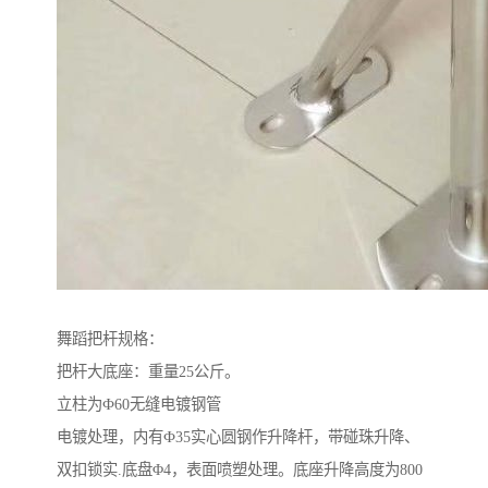
舞蹈把杆规格：
把杆大底座：重量25公斤。
立柱为Ф60无缝电镀钢管
电镀处理，内有Ф35实心圆钢作升降杆，带碰珠升降、
双扣锁实.底盘Φ4，表面喷塑处理。底座升降高度为800