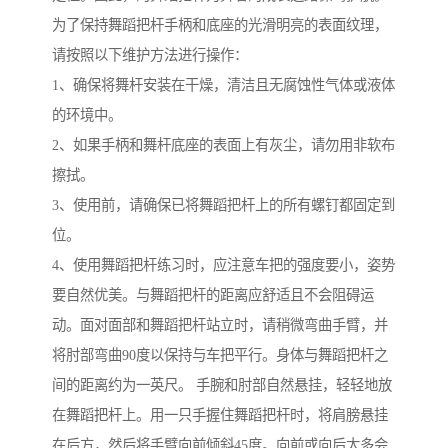
为了保持舞蹈把杆手柄和底座的光滑明亮的表面纹理，
请按照以下维护方法进行操作：
1、确保将舞杆安装在干燥，清洁且无腐蚀性气体或液体
的环境中。
2、如果手柄和舞杆底座的表面上有灰尘，请勿用非软布
擦拭。
3、使用前，请确保已将舞蹈把杆上的所有螺钉都固定到
位。
4、使用舞蹈把杆练习时，应注意车把的强度要小，姿势
要自然优美。与舞蹈把杆的距离应舒适且不会阻碍运
动。面对面部和舞蹈把杆站立时，请稍微弯曲手臂，并
将肘部弯曲90度以保持与车把平行。身体与舞蹈把杆之
间的距离约为一英尺。 手腕和肘部自然悬挂，轻轻地放
在舞蹈把杆上。用一只手握住舞蹈把杆时，将肩膀悬挂
在后方，然后将手臂向前倾斜45度。向前或向后太多会