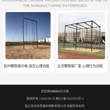
DEVELOPMENT, DESIGN, PRODUCTION AND SALES IN ONE OF
THE MANUFACTURING ENTERPRISES
 标准尺寸
云浮攀爬架厂家 心理行为训练器材 质量保证
您是第
4488463
位访客
版权所有 ©2026-08-10
冀ICP备18025974号-4
盐山洛龙体育器材销售有限公司
保留所有权利.