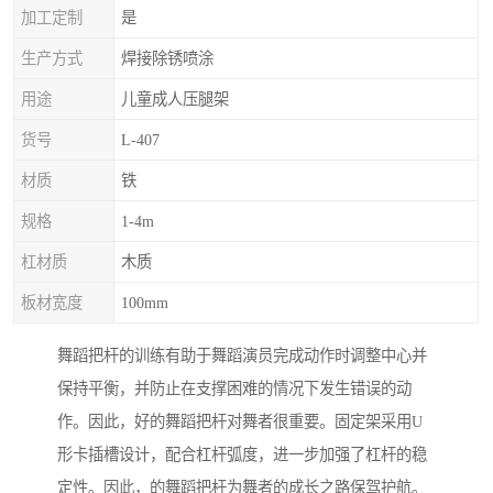
加工定制
是
生产方式
焊接除锈喷涂
用途
儿童成人压腿架
货号
L-407
材质
铁
规格
1-4m
杠材质
木质
板材宽度
100mm
舞蹈把杆的训练有助于舞蹈演员完成动作时调整中心并
保持平衡，并防止在支撑困难的情况下发生错误的动
作。因此，好的舞蹈把杆对舞者很重要。固定架采用U
形卡插槽设计，配合杠杆弧度，进一步加强了杠杆的稳
定性。因此，的舞蹈把杆为舞者的成长之路保驾护航。