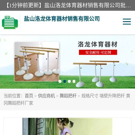
【1分钟前更新】盐山洛龙体育器材销售有限公司批量供应：300米障碍器材、400米障碍器材、部队训练器材、双杠、体操垫、舞蹈把杆等产品。盐山洛龙体育器材销售有限公司经过多年的发展，集研发，生产，销售，售后服务为一体. 奉行“质量，信誉，服务”的宗旨，以开拓创新的精神和真诚守信的态度积极进取。
盐山洛龙体育器材销售有限公司
单双杠
舞蹈把杆
400米障碍器材
体操垫
300米障碍器材
攀爬架
当前位置：
首页
>
供应商机
>
舞蹈把杆
> 规格尺寸 墙壁升降把杆 黄
塑胶跑道
400米障碍器材1
冈舞蹈把杆厂家
警犬训练器材
心理行为训练器材