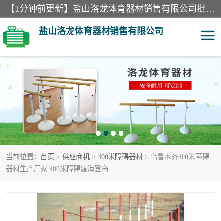
【1分钟前更新】盐山洛龙体育器材销售有限公司批量供应：300米障碍器材、400米障碍器材、部队训练器材、双杠、体操垫、舞蹈把杆等产品。盐山洛龙体育器材销售有限公司经过多年的发展，集研发，生产，销售，售后服务为一体. 奉行“质量，信誉，服务”的宗旨，以开拓创新的精神和真诚守信的态度积极进取。
盐山洛龙体育器材销售有限公司
单双杠
舞蹈把杆
400米障碍器材
体操垫
300米障碍器材
攀爬架
当前位置：
首页
>
供应商机
>
400米障碍器材
> 乌鲁木齐400米障碍
塑胶跑道
400米障碍器材1
器材生产厂家 400米障碍渡海登岛
警犬训练器材
心理行为训练器材