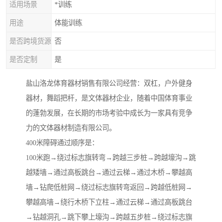
适用场景
*训练
用途
体能训练
是否跨境货源
否
是否定制
是
盐山洛龙体育器材销售有限公司经营：双杠，户外健身
器材，舞蹈把杆，是文体器材企业，随着中国体育事业
的蓬勃发展，在长期的市场考验中成长为一家具有竞争
力的文体器材制造有限公司。
400米障碍通过顺序是：
100米跑→绕过标志旗转弯→跨越三步桩→跨越壕沟→跳
越矮墙→通过高板跳台→通过云梯→通过木桥→攀越高
墙→钻爬低桩网→绕过标志旗转弯返回→跨越低桩网→
攀越高墙→绕行木桥下立柱→通过云梯→通过高板跳台
→钻越洞孔→跳下攀上壕沟→跨越五步桩→绕过标志旗