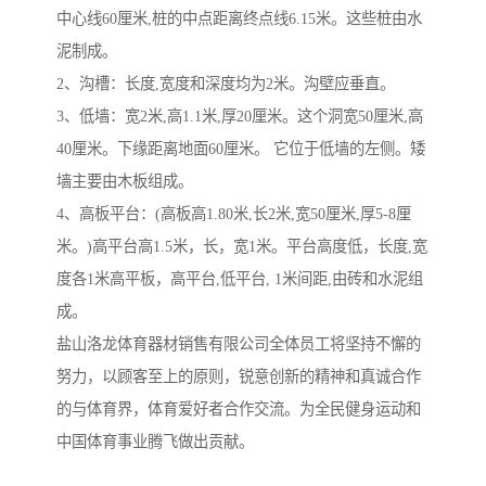
中心线60厘米,桩的中点距离终点线6.15米。这些桩由水
泥制成。
2、沟槽：长度,宽度和深度均为2米。沟壁应垂直。
3、低墙：宽2米,高1.1米,厚20厘米。这个洞宽50厘米,高
40厘米。下缘距离地面60厘米。 它位于低墙的左侧。矮
墙主要由木板组成。
4、高板平台：(高板高1.80米,长2米,宽50厘米,厚5-8厘
米。)高平台高1.5米，长，宽1米。平台高度低，长度,宽
度各1米高平板，高平台,低平台, 1米间距,由砖和水泥组
成。
盐山洛龙体育器材销售有限公司全体员工将坚持不懈的
努力，以顾客至上的原则，锐意创新的精神和真诚合作
的与体育界，体育爱好者合作交流。为全民健身运动和
中国体育事业腾飞做出贡献。