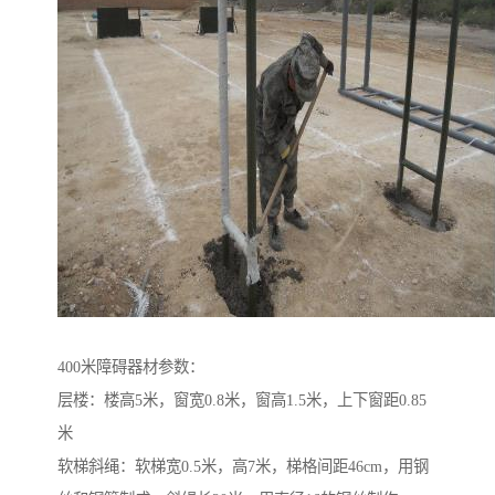
400米障碍器材参数：
层楼：楼高5米，窗宽0.8米，窗高1.5米，上下窗距0.85
米
软梯斜绳：软梯宽0.5米，高7米，梯格间距46cm，用钢