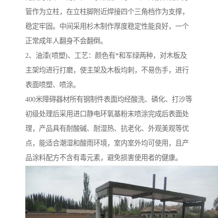
管作为立柱，在立柱脚附近焊接四个三角档作为支撑，
稳定牢固。中间采用杉木制作厚度稳定性能良好，一个
正常成年人翻身不会翻倒。
2、油漆(喷塑)、工艺：颜色有*和军绿两种，对木板及
主架均进行打磨，使主架及木板均刺，不易伤手，进行
表面喷塑、喷涂。
400米障碍器材所有钢制件表面均经酸洗、磷化、打沙等
初级处理后采用进口静电环氧基粉末喷涂完成后表面处
理，产品具有耐酸碱、耐湿热、抗老化、外观美观等优
点，能适合潮湿和酸雨环境，室内室外均可使用，且产
品涂料配方不含有毒元素，避免损害使用者的健康。