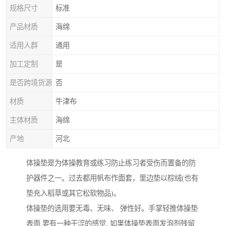
规格尺寸
标准
产品材质
海绵
适用人群
通用
加工定制
是
是否跨境货源
否
材质
牛津布
主体材质
海绵
产地
河北
体操垫是为体操教育或练习防止练习者受伤而置备的防
护器件之一。过去都用帆布作面套，里边垫以棕绒(也有
垫充入稻草或其它松软物品)。
体操垫的选用要无毒、无味、 弹性好。手掌轻推体操垫
表面,要有一种干涩的感觉, 如果体操垫表面发泡剂残留