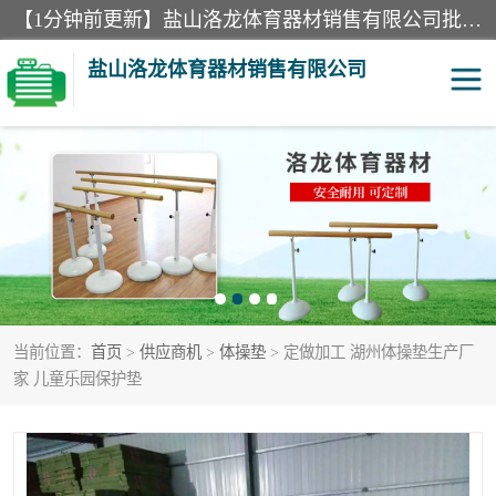
【1分钟前更新】盐山洛龙体育器材销售有限公司批量供应：300米障碍器材、400米障碍器材、部队训练器材、双杠、体操垫、舞蹈把杆等产品。盐山洛龙体育器材销售有限公司经过多年的发展，集研发，生产，销售，售后服务为一体. 奉行“质量，信誉，服务”的宗旨，以开拓创新的精神和真诚守信的态度积极进取。
盐山洛龙体育器材销售有限公司
单双杠
舞蹈把杆
400米障碍器材
体操垫
300米障碍器材
攀爬架
当前位置：
首页
>
供应商机
>
体操垫
> 定做加工 湖州体操垫生产厂
塑胶跑道
400米障碍器材1
家 儿童乐园保护垫
警犬训练器材
心理行为训练器材