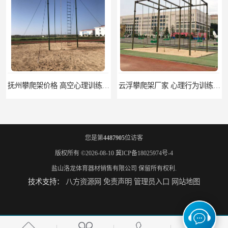
抚州攀爬架价格 高空心理训练器材 标准尺寸
云浮攀爬架厂家 心理行为训练器材 质量保证
您是第
4487905
位访客
版权所有 ©2026-08-10
冀ICP备18025974号-4
盐山洛龙体育器材销售有限公司
保留所有权利.
技术支持：
八方资源网
免责声明
管理员入口
网站地图
濮阳攀爬架价格 训练攀爬架 批发价格
宁德攀爬架参数 爬绳架 量大优惠