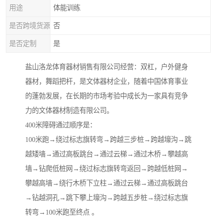
用途
体能训练
是否跨境货源
否
是否定制
是
盐山洛龙体育器材销售有限公司经营：双杠，户外健身
器材，舞蹈把杆，是文体器材企业，随着中国体育事业
的蓬勃发展，在长期的市场考验中成长为一家具有竞争
力的文体器材制造有限公司。
400米障碍通过顺序是：
100米跑→绕过标志旗转弯→跨越三步桩→跨越壕沟→跳
越矮墙→通过高板跳台→通过云梯→通过木桥→攀越高
墙→钻爬低桩网→绕过标志旗转弯返回→跨越低桩网→
攀越高墙→绕行木桥下立柱→通过云梯→通过高板跳台
→钻越洞孔→跳下攀上壕沟→跨越五步桩→绕过标志旗
转弯→100米跑至终点 。