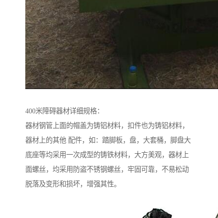
400米障碍器材详细规格：
器材钢管上面的帽盖为铸铝材料，扣件也为铸铝材料，
器材上的其他 配件，如：踏脚板，盘，大套桶，脚盘大
底座等均采用一次成型的铸铁材料，大方美观，器材上
面螺丝，均采用防盗不锈钢螺丝，牢固可靠，不易松动
脱落及变形和损坏，增强其性。