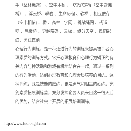
手（丛林绳索） 、空中木桥 、飞夺泸定桥（空中索链
桥） 、浮云桥、攀岩 、生命历程 、软梯 、相互依存
（空中相依) 、桥 、高空十字网 、挑战绳网 、栈道
壁 、晃板桥 、穿越障碍 、云梯 、缘分天空 、风雨彩
虹、勇往直前
心理行为训练，是一种通过行为的训练来提高被训者心
理素质的训练方式。它把心理教育和心理行为矫正的有
关内容与种活动和游戏有机地结合在一起，通过一系列
的行为活动，达到心理教育和心理素质培养的目的。这
种训练，既是技能的磨练，更是勇气和胆量的砺练。亮
剑素质拓展训练营，充分发挥企要人员来自这一得天后
的优势，结合社会上开展的拓展培训训练，
http://www.luolong8.com