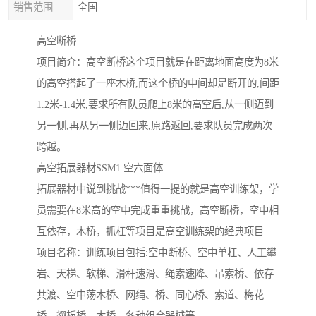
销售范围
全国
高空断桥
项目简介：高空断桥这个项目就是在距离地面高度为8米
的高空搭起了一座木桥,而这个桥的中间却是断开的,间距
1.2米-1.4米,要求所有队员爬上8米的高空后,从一侧迈到
另一侧,再从另一侧迈回来,原路返回,要求队员完成两次
跨越。
高空拓展器材SSM1 空六面体
拓展器材中说到挑战***值得一提的就是高空训练架，学
员需要在8米高的空中完成重重挑战，高空断桥，空中相
互依存，木桥，抓杠等项目是高空训练架的经典项目
项目名称：训练项目包括:空中断桥、空中单杠、人工攀
岩、天梯、软梯、滑杆速滑、绳索速降、吊索桥、依存
共渡、空中荡木桥、网绳、桥、同心桥、索道、梅花