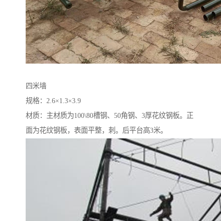
四米墙
规格：2.6×1.3×3.9
材质：主材质为100\80槽钢、50角钢、3厚花纹钢板。正
面为花纹钢板，表面平整，刺。后平台高3米。