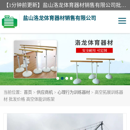
【1分钟前更新】盐山洛龙体育器材销售有限公司批量供应：300米障碍器材、400米障碍器材、部队训练器材、双杠、体操垫、舞蹈把杆等产品。盐山洛龙体育器材销售有限公司经过多年的发展，集研发，生产，销售，售后服务为一体. 奉行“质量，信誉，服务”的宗旨，以开拓创新的精神和真诚守信的态度积极进取。
盐山洛龙体育器材销售有限公司
单双杠
舞蹈把杆
400米障碍器材
体操垫
300米障碍器材
攀爬架
当前位置：
首页
>
供应商机
>
心理行为训练器材
> 高空拓展训练器
塑胶跑道
400米障碍器材1
材 批发价格 高空体能训练架
警犬训练器材
心理行为训练器材