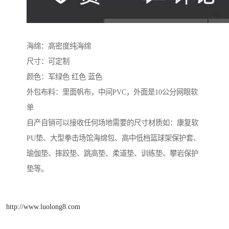
海绵：高密度纯海绵
尺寸：可定制
颜色：军绿色 红色 蓝色
外包布料：里面帆布，中间PVC，外面是10公分网眼软
单
自产自销可以接收任何场地需要的尺寸材质如：康复软
PU垫、大型拳击场馆海绵包、高中低档篮球架保护套、
瑜伽垫、摔跤垫、跳高垫、柔道垫、训练垫、攀岩保护
垫等。
http://www.luolong8.com