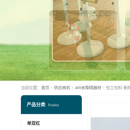
当前位置：
首页
>
供应商机
>
400米障碍器材
> 包工包料 
产品分类
Product
单双杠