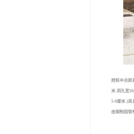
跨桩中点距离端
米.洞孔宽5
5-8厘米.
由钢制园管构