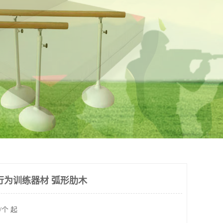
行为训练器材 弧形肋木
/个 起