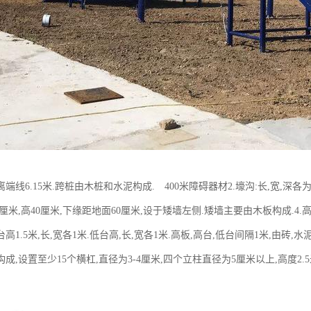
线6.15米.跨桩由木桩和水泥构成. 400米障碍器材2.壕沟:长,宽,深各为2米
0厘米,高40厘米,下缘距地面60厘米,设于矮墙左侧.矮墙主要由木板构成.4.高板
)高台高1.5米,长,宽各1米.低台高,长,宽各1米.高板,高台,低台间隔1米,由砖
成,设置至少15个横杠,直径为3-4厘米,四个立柱直径为5厘米以上,高度2.