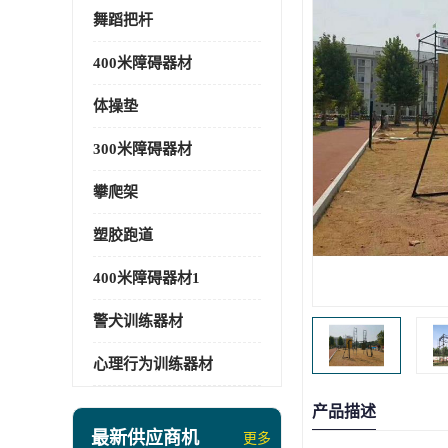
舞蹈把杆
400米障碍器材
体操垫
300米障碍器材
攀爬架
塑胶跑道
400米障碍器材1
警犬训练器材
心理行为训练器材
产品描述
最新供应商机
更多