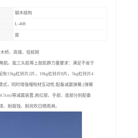
钢木结构
L-408
是
、木桥、高墙、低桩网
锻炼三角肌、肱三头肌等上肢肌群力量要求：满足不省于
kg杠铃片2片，10kg杠铃片8片，5kg杠铃片4
模式，同时增强嘎啦材互动性;配备减震弹簧;(弹簧
于4.5cm)等减震装置;肩扛部、手部、底部分别配备
脱漆、耐腐蚀、耐风吹日晒雨淋。