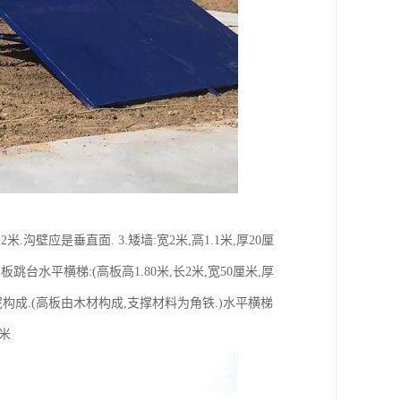
.沟壁应是垂直面. 3.矮墙:宽2米,高1.1米,厚20厘
跳台水平横梯:(高板高1.80米,长2米,宽50厘米,厚
,水泥构成.(高板由木材构成,支撑材料为角铁.)水平横梯
5米