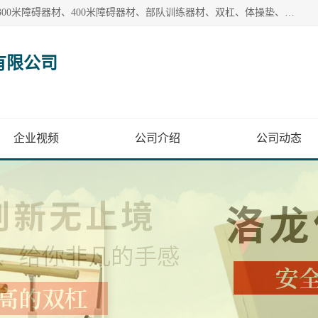
【1分钟前更新】盐山洛龙体育器材销售有限公司批量供应：300米障碍器材、400米障碍器材、部队训练器材、双杠、体操垫、舞蹈把杆等产品。盐山洛龙体育器材销售有限公司经过多年的发展，集研发，生产，销售，售后服务为一体. 奉行“质量，信誉，服务”的宗旨，以开拓创新的精神和真诚守信的态度积极进取。
有限公司
企业视频
公司介绍
公司动态