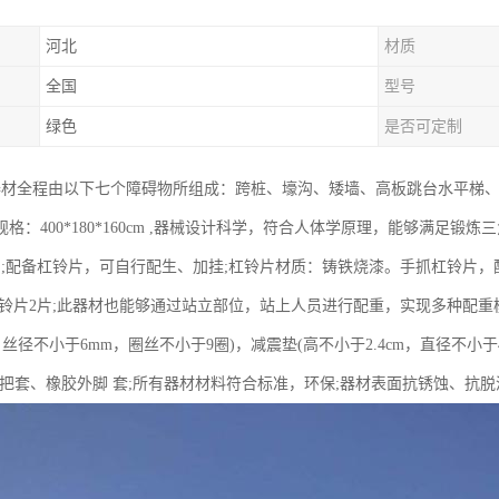
河北
材质
全国
型号
绿色
是否可定制
碍器材全程由以下七个障碍物所组成：跨桩、壕沟、矮墙、高板跳台水平梯
格：400*180*160cm ,器械设计科学，符合人体学原理，能够满足
;配备杠铃片，可自行配生、加挂;杠铃片材质：铸铁烧漆。手抓杠铃片，配有15
kg杠铃片2片;此器材也能够通过站立部位，站上人员进行配重，实现多种配重
cm，丝径不小于6mm，圈丝不小于9圈)，减震垫(高不小于2.4cm，直径不小
胶把套、橡胶外脚 套;所有器材材料符合标准，环保;器材表面抗锈蚀、抗