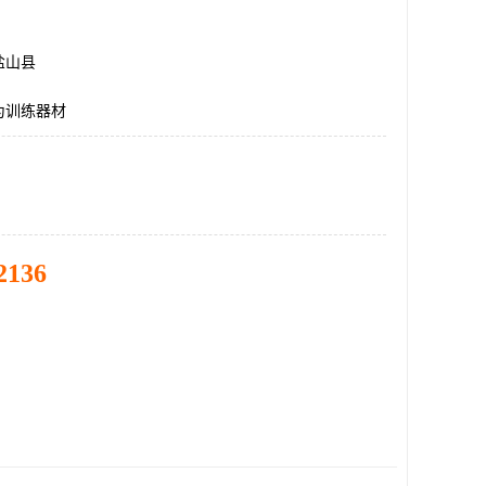
盐山县
为训练器材
2136