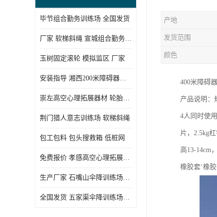
毕节组合勤务训练场 全国发货
产地
发货范围
厂家 软梯斜绳 宣城组合勤务训练场
颜色
玉树固定滚轮 模拟监区 厂家
安装指导 湘西200米障碍器材 模拟机降平台
400米障
崇左高空心理拓展器材 轮胎墙 技术参数
产品说明：规
4人同时使用
荆门猎人意志训练场 软梯斜绳
片，2.5
包工包料 包头搜救箱 低桩网
高13-14
免费报价 孝感高空心理拓展器材 低桩网
橡胶套‘橡
生产厂家 石嘴山伞降训练场器材 空中单杠
全国发货 五家渠伞降训练场器材 低桩网