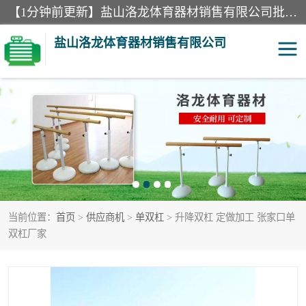
【1分钟前更新】盐山洛龙体育器材销售有限公司批量供应：300米障碍器材、400米障碍器材、部队训练器材、双杠、体操垫、舞蹈把杆等产品。盐山洛龙体育器材销售有限公司经过多年的发展，集研发，生产，销售，售后服务为一体. 奉行“质量，信誉，服务”的宗旨，以开拓创新的精神和真诚守信的态度积极进取。
盐山洛龙体育器材销售有限公司
单双杠
舞蹈把杆
400米障碍器材
体操垫
300米障碍器材
攀爬架
当前位置：
首页
>
供应商机
>
单双杠
> 升降双杠 定做加工 张家口单
塑胶跑道
400米障碍器材1
双杠厂家
警犬训练器材
心理行为训练器材