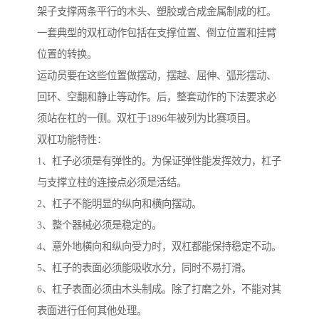
架子支撑两条平行的木头、塑胶或合成金属制成的杠。
一套典型的双杠动作包括在支撑位置、倒立位置和挂臂
位置的转换。
运动员要在这些位置做摆动，摆越、屈伸、弧形摆动、
回环、空翻和静止等动作。后，整套动作的下法要求必
须站在杠的一侧。双杠于1896年被列为比赛项目。
双杠功能特性：
1、杠子必须是有弹性的。为保证弹性能发挥效力，杠子
与支撑立柱的连接点必须是活结。
2、杠子不能明显的纵向和横向摆动。
3、整个器械必须是稳定的。
4、意外地横向和纵向受力时，双杠都能保持稳定不动。
5、杠子的表面必须能吸收水分，同时不易打滑。
6、杠子表面必须由木头制成。除了打磨之外，不能对其
表面进行任何其他处理。