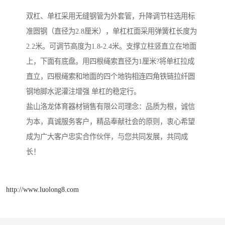
双杠、单杠采用无缝钢管为外套管，升降调节柱选用标
准圆钢（直径为2.8厘米），单杠杠面采用弹簧杠长度为
2.2米。可调节高度为1.8-2.4米。支撑立柱竖直立在地面
上，下面有底盘。用四根绳索直径为1厘米?将单杠拉成
直立，四根绳索和地面的四个地钩相连四角铁链拉纤圆
钢地脚水泥灌注增强 单杠的稳定行。
盐山洛龙体育器材销售有限公司理念：品质为根，诚信
为本，真诚服务客户，精品奉献社会的原则，衷心希望
成为广大客户忠实合作伙伴，与您共同发展，共同成
长！
http://www.luolong8.com