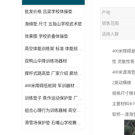
批发价格 吕梁学校体操垫
产地
销售范围
海绵垫 尺寸 五指山学校武术垫
适用人群
效果图 学校折叠体操垫
高空体能训练架 标准 体能综合训练架
400米障
双鸭山伞降训练场器材
性 灵敏性
400米渡
撑杆式跳高垫 厂家介绍 廊坊舞蹈室体操垫
2晃动横梯
400米障碍低桩网 军训器材 厂家实物图
规格尺寸梯长
训练垫子 焦作运动保护垫 厂家销售
主要材料Ф7
组合心理行为训练器械 高空拓展训练架 守信厂家
软桥—渡海登
滑雪场保护垫 石嘴山学校舞蹈垫