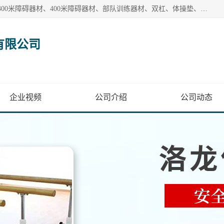
【1分钟前更新】盐山洛龙体育器材销售有限公司批量供应：300米障碍器材、400米障碍器材、部队训练器材、双杠、体操垫、舞蹈把杆等产品。盐山洛龙体育器材销售有限公司经过多年的发展，集研发，生产，销售，售后服务为一体. 奉行“质量，信誉，服务”的宗旨，以开拓创新的精神和真诚守信的态度积极进取。
有限公司
企业视频
公司介绍
公司动态