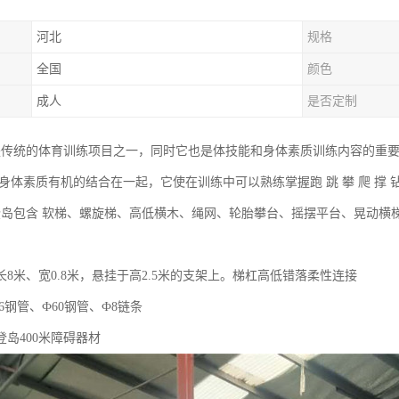
河北
规格
全国
颜色
成人
是否定制
碍是传统的体育训练项目之一，同时它也是体技能和身体素质训练内容的重要组
等身体素质有机的结合在一起，它使在训练中可以熟练掌握跑 跳 攀 爬 撑
海登岛包含 软梯、螺旋梯、高低横木、绳网、轮胎攀台、摇摆平台、晃动横
8米、宽0.8米，悬挂于高2.5米的支架上。梯杠高低错落柔性连接
6钢管、Ф60钢管、Ф8链条
岛400米障碍器材