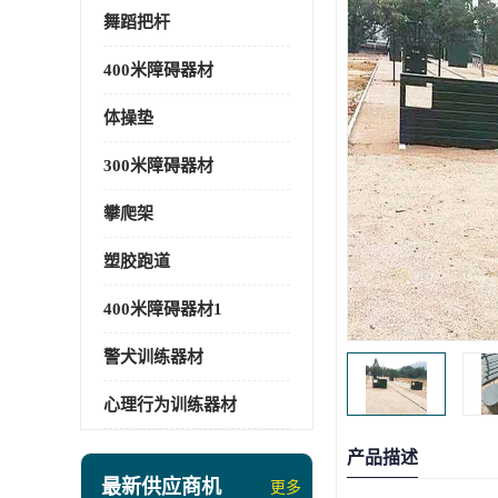
舞蹈把杆
400米障碍器材
体操垫
300米障碍器材
攀爬架
塑胶跑道
400米障碍器材1
警犬训练器材
心理行为训练器材
产品描述
最新供应商机
更多