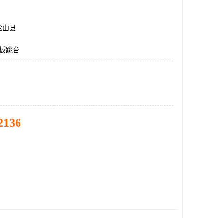
盐山县
高板跳台
2136