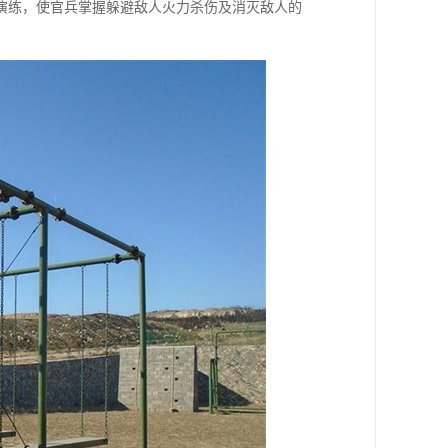
演练，使官兵掌握躲避敌人火力杀伤及消灭敌人的