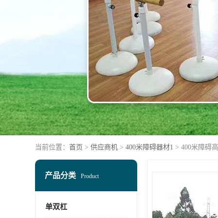
当前位置：
首页
>
供应商机
>
400米障碍器材1
> 400米障碍
产品分类
Product
单双杠