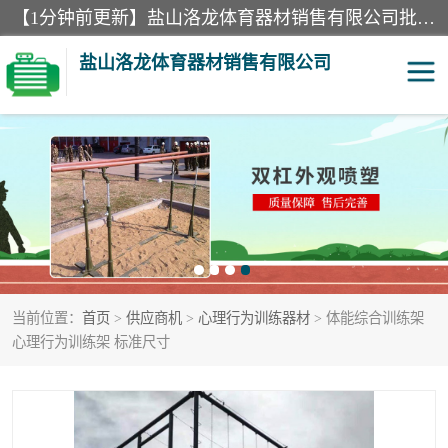
【1分钟前更新】盐山洛龙体育器材销售有限公司批量供应：300米障碍器材、400米障碍器材、部队训练器材、双杠、体操垫、舞蹈把杆等产品。盐山洛龙体育器材销售有限公司经过多年的发展，集研发，生产，销售，售后服务为一体. 奉行“质量，信誉，服务”的宗旨，以开拓创新的精神和真诚守信的态度积极进取。
盐山洛龙体育器材销售有限公司
单双杠
舞蹈把杆
400米障碍器材
体操垫
300米障碍器材
攀爬架
当前位置：
首页
>
供应商机
>
心理行为训练器材
> 体能综合训练架
塑胶跑道
400米障碍器材1
心理行为训练架 标准尺寸
警犬训练器材
心理行为训练器材