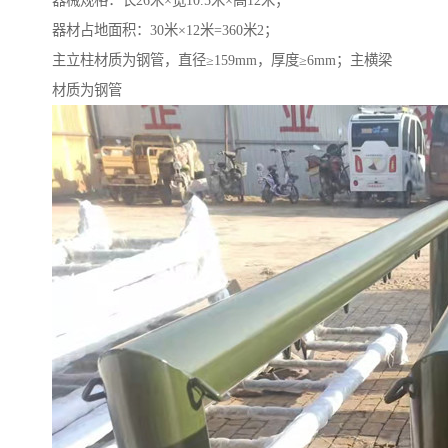
器械规格：长26米×宽10.5米×高12米；
器材占地面积：30米×12米=360米2；
主立柱材质为钢管，直径≥159mm，厚度≥6mm；主横梁
材质为钢管