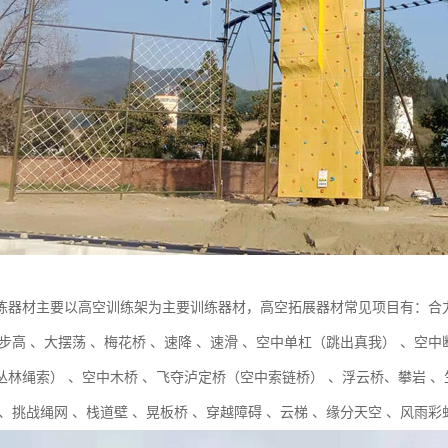
练器材主要以高空训练架为主要训练器材，高空拓展器材常见项目有：合力
步步高 、大摆荡 、梅花桥 、速降 、速滑 、空中单杠（跳出真我） 、
林绳索） 、空中木桥 、飞夺泸定桥（空中索链桥） 、浮云桥、攀岩 、生
、挑战绳网 、栈道壁 、晃板桥 、穿越障碍 、云梯 、缘分天空 、风雨