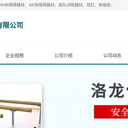
【1分钟前更新】盐山洛龙体育器材销售有限公司批量供应：300米障碍器材、400米障碍器材、部队训练器材、双杠、体操垫、舞蹈把杆等产品。盐山洛龙体育器材销售有限公司经过多年的发展，集研发，生产，销售，售后服务为一体. 奉行“质量，信誉，服务”的宗旨，以开拓创新的精神和真诚守信的态度积极进取。
有限公司
企业视频
公司介绍
公司动态