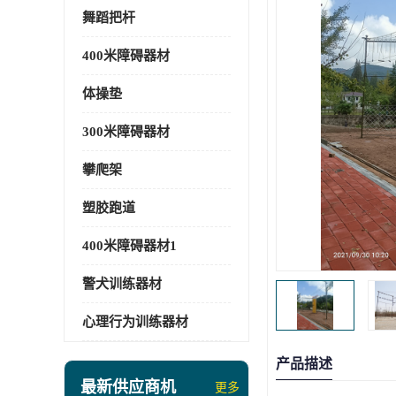
舞蹈把杆
400米障碍器材
体操垫
300米障碍器材
攀爬架
塑胶跑道
400米障碍器材1
警犬训练器材
心理行为训练器材
产品描述
最新供应商机
更多