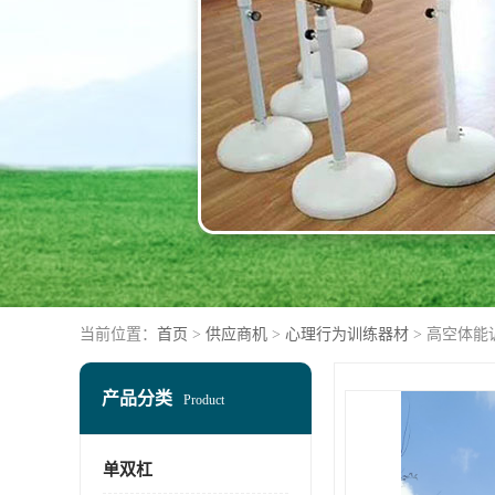
当前位置：
首页
>
供应商机
>
心理行为训练器材
> 高空体能
产品分类
Product
单双杠