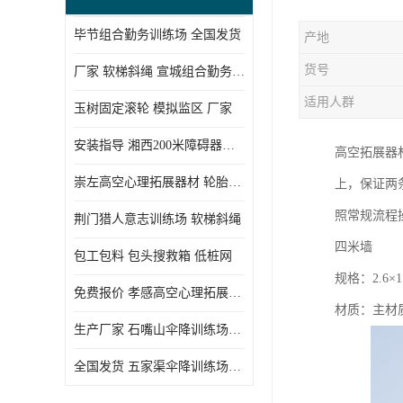
毕节组合勤务训练场 全国发货
产地
货号
厂家 软梯斜绳 宣城组合勤务训练场
适用人群
玉树固定滚轮 模拟监区 厂家
安装指导 湘西200米障碍器材 模拟机降平台
高空拓展器
崇左高空心理拓展器材 轮胎墙 技术参数
上，保证两
照常规流程
荆门猎人意志训练场 软梯斜绳
四米墙
包工包料 包头搜救箱 低桩网
规格：2.6×1.
免费报价 孝感高空心理拓展器材 低桩网
材质：主材质
生产厂家 石嘴山伞降训练场器材 空中单杠
全国发货 五家渠伞降训练场器材 低桩网