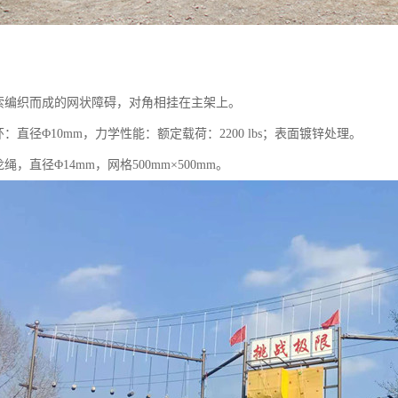
绳索编织而成的网状障碍，对角相挂在主架上。
环：直径Φ10mm，力学性能：额定载荷：2200 lbs；表面镀锌处理。
绳，直径Φ14mm，网格500mm×500mm。