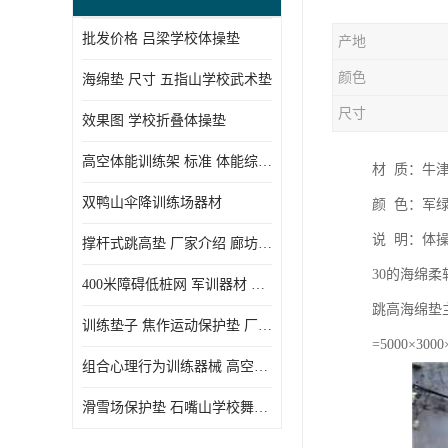
批发价格 吕梁学校体操垫
产地
颜色
海绵垫 尺寸 五指山学校武术垫
尺寸
效果图 学校折叠体操垫
高空体能训练架 标准 体能综合训练架
材 质：牛津
双鸭山伞降训练场器材
颜 色：军
说 明：体
撑杆式跳高垫 厂家介绍 廊坊舞蹈室体操垫
30的海绵
400米障碍低桩网 军训器材 厂家实物图
跳高海绵垫
训练垫子 焦作运动保护垫 厂家销售
=5000×
组合心理行为训练器械 高空拓展训练架 守信厂家
滑雪场保护垫 石嘴山学校舞蹈垫