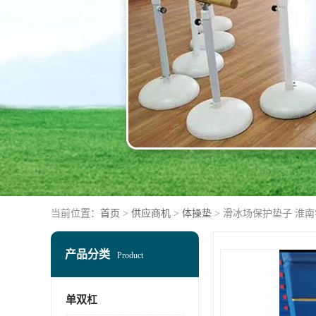
当前位置：
首页
>
供应商机
>
体操垫
> 滑冰场保护垫子 淮
产品分类
Product
单双杠