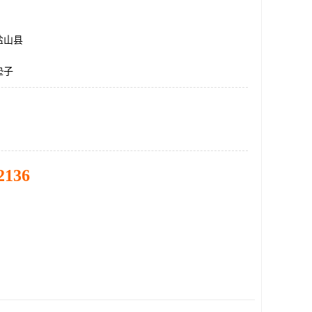
盐山县
垫子
2136