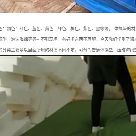
色：颜色：红色、蓝色、黄色、绿色、橙色、紫色、黑等等。 体操垫的材
氨酯，泡沫海绵等等-- 不到现场，有好多东西不理解，今天我们学到了
的分类主要是以里面所用的材质不同不定，可分为普通体操垫，压缩海绵垫和