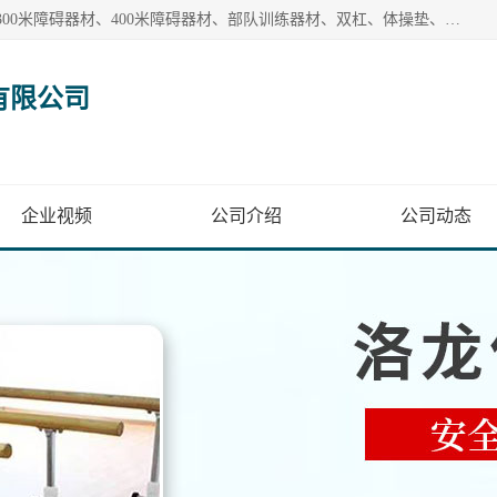
【1分钟前更新】盐山洛龙体育器材销售有限公司批量供应：300米障碍器材、400米障碍器材、部队训练器材、双杠、体操垫、舞蹈把杆等产品。盐山洛龙体育器材销售有限公司经过多年的发展，集研发，生产，销售，售后服务为一体. 奉行“质量，信誉，服务”的宗旨，以开拓创新的精神和真诚守信的态度积极进取。
有限公司
企业视频
公司介绍
公司动态