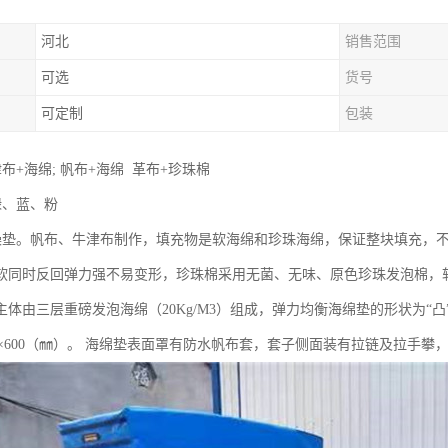
河北
销售范围
可选
货号
可定制
包装
布+海绵; 帆布+海绵 革布+珍珠棉
绿、蓝、粉
操垫。帆布、牛津布制作，填充物是软海绵和珍珠海绵，保证整块填充，
柔软同时反回弹力强不易变形，珍珠棉采用无菌、无味、原色珍珠发泡棉，
主体由三层重磅发泡海绵（20Kg/M3）组成，弹力均衡海绵垫的形状为“凸
3000×600（㎜）。 海绵垫表面罩有防水帆布套，套子侧面装有拉链及拉手