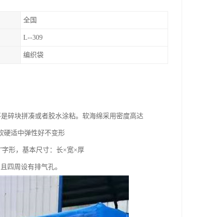
全国
L--309
编织袋
不是碎块拼凑或者胶水涂粘。软海绵采用密度高达
软硬适中弹性好不变形
”字形，基本尺寸：长×宽×厚
攀，且四周设有排气孔。