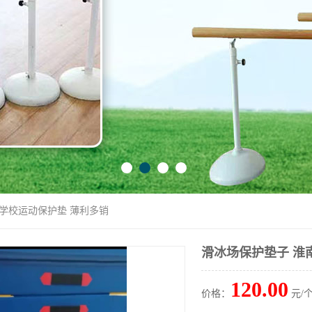
南学校运动保护垫 薄利多销
滑冰场保护垫子 淮
120.00
价格：
元/个