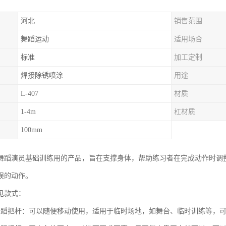
河北
销售范围
舞蹈运动
适用场合
标准
加工定制
焊接除锈喷涂
用途
L-407
材质
1-4m
杠材质
100mm
舞蹈演员基础训练用的产品，旨在支撑身体，帮助练习者在完成动作时调
误的动作。
见款式：
舞蹈把杆：可以随便移动使用，适用于临时场地，如舞台、临时训练等，