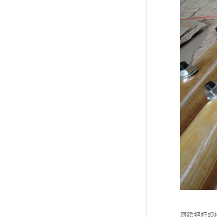
舞蹈把杆规