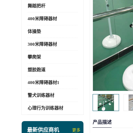
舞蹈把杆
400米障碍器材
体操垫
300米障碍器材
攀爬架
塑胶跑道
400米障碍器材1
警犬训练器材
心理行为训练器材
产品描述
最新供应商机
更多