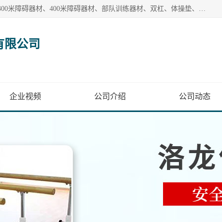
【1分钟前更新】盐山洛龙体育器材销售有限公司批量供应：300米障碍器材、400米障碍器材、部队训练器材、双杠、体操垫、舞蹈把杆等产品。盐山洛龙体育器材销售有限公司经过多年的发展，集研发，生产，销售，售后服务为一体. 奉行“质量，信誉，服务”的宗旨，以开拓创新的精神和真诚守信的态度积极进取。
有限公司
企业视频
公司介绍
公司动态