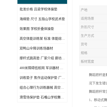
批发价格 吕梁学校体操垫
产地
适用场景
海绵垫 尺寸 五指山学校武术垫
外形尺寸
效果图 学校折叠体操垫
生产方式
高空体能训练架 标准 体能综合训练架
货号
双鸭山伞降训练场器材
规格
撑杆式跳高垫 厂家介绍 廊坊舞蹈室体操垫
板材宽度
400米障碍低桩网 军训器材 厂家实物图
舞蹈把杆是
训练垫子 焦作运动保护垫 厂家销售
况下发生错
组合心理行为训练器械 高空拓展训练架 守信厂家
舞蹈把杆常
滑雪场保护垫 石嘴山学校舞蹈垫
1、移动式