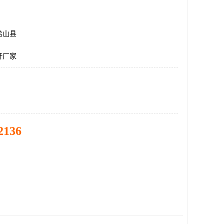
盐山县
杆厂家
2136