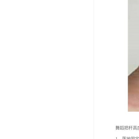
舞蹈把杆高
1、落地固