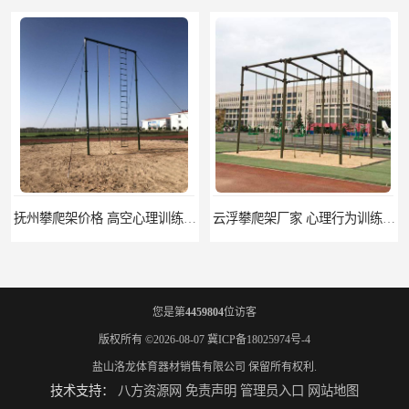
云浮攀爬架厂家 心理行为训练器材 质量保证
濮阳攀爬架价格 训练攀爬架 批发价格
您是第
4459804
位访客
版权所有 ©2026-08-07
冀ICP备18025974号-4
盐山洛龙体育器材销售有限公司
保留所有权利.
技术支持：
八方资源网
免责声明
管理员入口
网站地图