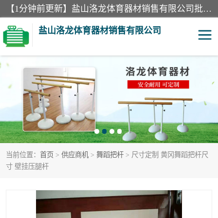
【1分钟前更新】盐山洛龙体育器材销售有限公司批量供应：300米障碍器材、400米障碍器材、部队训练器材、双杠、体操垫、舞蹈把杆等产品。盐山洛龙体育器材销售有限公司经过多年的发展，集研发，生产，销售，售后服务为一体. 奉行“质量，信誉，服务”的宗旨，以开拓创新的精神和真诚守信的态度积极进取。
盐山洛龙体育器材销售有限公司
单双杠
舞蹈把杆
400米障碍器材
体操垫
300米障碍器材
攀爬架
当前位置：
首页
>
供应商机
>
舞蹈把杆
> 尺寸定制 黄冈舞蹈把杆尺
塑胶跑道
400米障碍器材1
寸 壁挂压腿杆
警犬训练器材
心理行为训练器材