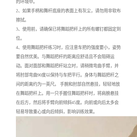
的环境中。
2、如果手柄和舞杆底座的表面上有灰尘，请勿用非软布
擦拭。
3、使用前，请确保已将舞蹈把杆上的所有螺钉都固定到
位。
4、使用舞蹈把杆练习时，应注意车把的强度要小，姿势
要自然优美。与舞蹈把杆的距离应舒适且不会阻碍运
动。面对面部和舞蹈把杆站立时，请稍微弯曲手臂，并
将肘部弯曲90度以保持与车把平行。身体与舞蹈把杆之
间的距离约为一英尺。 手腕和肘部自然悬挂，轻轻地放
在舞蹈把杆上。用一只手握住舞蹈把杆时，将肩膀悬挂
在后方，然后将手臂向前倾斜45度。向前或向后太多会
轻易导致重心或向后倾斜，影响训练效果。