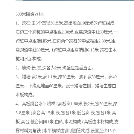
300米障碍器材：
1、跨桩:由5个直径30厘米,高出地面10厘米的跨桩组成.
右边三个跨桩的中点相距2.30米,距离跑道中线30厘米,一
跨桩中点距端线5米.左边两个跨桩的中点相距2.30米,距
离跑道中线60厘米, 1跨桩中点距离端线6.15米.跨桩由木
桩和水泥构成。
2、壕沟:长,宽,深各为2米.沟壁应是垂直面。
3、矮墙:宽2米,高1.1米,厚20厘米，洞孔宽50厘米，高40
厘米，下缘距地面60厘米，设于矮墙左侧，矮墙主要由
木板构成。
4、高板跳台水平横梯:(高板高1.80米,长2米,宽50厘米,厚
5-8厘米.)高台高1.5米,长,宽各1米.低台高,长,宽各1米.高
板,高台,低台间隔1米,由砖,水泥构成.(高板由木材构成,支
撑材料为角铁.)水平横梯由钢制园管构成,设置至少15个