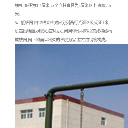
横杠,直径为3-4厘米,四个立柱直径为5厘米以上,高度2.5
米。
5、低桩网:由12根立柱对应分列两行,行距2米,间距1米,
桩高出地面50厘米,每对立桩间用弹性材料拉直成横线构
成桩网,网下地面以松柔的沙层为宜.立柱由钢管构成。