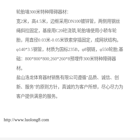
轮胎墙300米特种障碍器材：
宽2米，高4.5米，边框采用DN100镀锌管，两侧用钢丝
绳斜拉固定，基座用C20砼浇筑;轮胎墙使用小轿车轮
胎，用直径0.03米-0.05米铁索穿插固定，成网状结构。
φ140*3.5钢管，材质为国标235B，φ8钢链，φ550轮胎;基
础：800*800*800;260*260*8预埋件300米特种障碍器
材。
盐山洛龙体育器材销售有限公司遵循“品质、诚信、创
新、服务”的原则方针，真诚的为客户所想，尽心尽力为
客户提供满意的服务。
http://www.luolong8.com