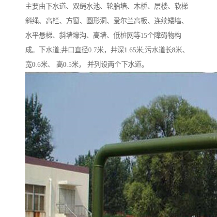
主要由下水道、双绳水池、轮胎墙、木桥、层楼、软梯
斜绳、高栏、方窗、圆形洞、爱尔兰高板、连续矮墙、
水平悬梯、斜墙壕沟、高墙、低桩网等15个障碍物构
成。下水道;井口直径0.7米，井深1.65米;污水道长8米、
宽0.6米、 高0.5米， 并列设两个下水道。