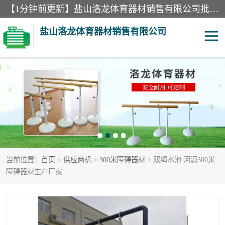
【1分钟前更新】盐山洛龙体育器材销售有限公司批量供应：300米障碍器材、400米障碍器材、部队训练器材、双杠、体操垫、舞蹈把杆等产品。盐山洛龙体育器材销售有限公司经过多年的发展，集研发，生产，销售，售后服务为一体. 奉行“质量，信誉，服务”的宗旨，以开拓创新的精神和真诚守信的态度积极进取。
盐山洛龙体育器材销售有限公司
单双杠
舞蹈把杆
400米障碍器材
体操垫
300米障碍器材
攀爬架
当前位置：
首页
>
供应商机
>
300米障碍器材
> 双绳水池 河源300米
塑胶跑道
400米障碍器材1
障碍器材生产厂家
警犬训练器材
心理行为训练器材