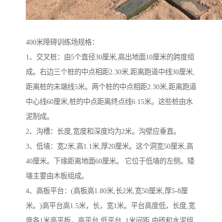
400米障碍训练场规格：
1、交叉桩：由5个直径30厘米,高出地面10厘米的跨度组
成。右边三个桩的中点相距2.30米,距离跑道中线30厘米,
距离桩的末端线5米。两个桩的中点相距2.30米,距离跑道
中心线60厘米,桩的中点距离终点线6.15米。这些桩由水
泥制成。
2、沟槽：长度,宽度和深度均为2米。沟壁应垂直。
3、低墙：宽2米,高1.1米,厚20厘米。这个洞宽50厘米,高
40厘米。下缘距离地面60厘米。 它位于低墙的左侧。矮
墙主要由木板组成。
4、高板平台：(高板高1.80米,长2米,宽50厘米,厚5-8厘
米。)高平台高1.5米，长，宽1米。平台高度低，长度,宽
度各1米高平板，高平台,低平台, 1米间距,由砖和水泥组