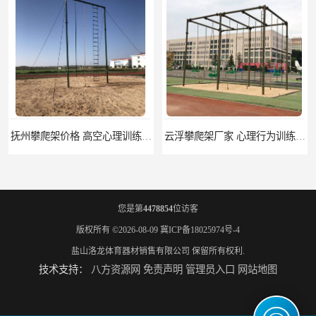
抚州攀爬架价格 高空心理训练器材 标准尺寸
云浮攀爬架厂家 心理行为训练器材 质量保证
您是第
4478854
位访客
版权所有 ©2026-08-09
冀ICP备18025974号-4
盐山洛龙体育器材销售有限公司
保留所有权利.
技术支持：
八方资源网
免责声明
管理员入口
网站地图
濮阳攀爬架价格 训练攀爬架 批发价格
宁德攀爬架参数 爬绳架 量大优惠