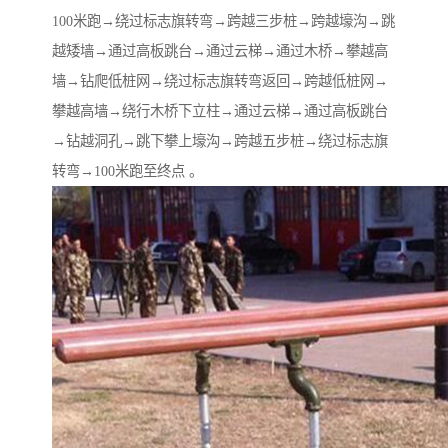
100米跑→绕过标志旗转弯→跨越三步桩→跨越壕沟→跳
越矮墙→通过高板跳台→通过云梯→通过木桥→攀越高
墙→钻爬低桩网→绕过标志旗转弯返回→跨越低桩网→
攀越高墙→绕行木桥下立柱→通过云梯→通过高板跳台
→钻越洞孔→跳下攀上壕沟→跨越五步桩→绕过标志旗
转弯→100米跑至终点 。