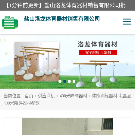
【1分钟前更新】盐山洛龙体育器材销售有限公司批量供应：300米障碍器材、400米障碍器材、部队训练器材、双杠、体操垫、舞蹈把杆等产品。盐山洛龙体育器材销售有限公司经过多年的发展，集研发，生产，销售，售后服务为一体. 奉行“质量，信誉，服务”的宗旨，以开拓创新的精神和真诚守信的态度积极进取。
盐山洛龙体育器材销售有限公司
单双杠
舞蹈把杆
400米障碍器材
体操垫
300米障碍器材
攀爬架
当前位置：
首页
>
供应商机
>
400米障碍器材
> 体能训练器材 屯昌县
塑胶跑道
400米障碍器材1
400米障碍器材参数
警犬训练器材
心理行为训练器材